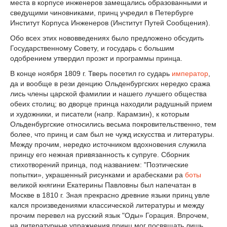
места в корпусе инженеров замещались образованными и
сведущими чиновниками, принц учредил в Петербурге
Институт Корпуса Инженеров (Институт Путей Сообщения).
Обо всех этих нововведениях было предложено обсудить
Государственному Совету, и государь с большим
одобрением утвердил проэкт и программы принца.
В конце ноября 1809 г. Тверь посетил го сударь
император
,
да и вообще в рези денцию Ольденбургских нередко сража
лись члены царской фамилии и нашего лучшего общества
обеих столиц; во дворце принца находили радушный прием
и художники, и писатели (напр. Карамзин), к которым
Ольденбургские относились весьма покровительственно, тем
более, что принц и сам был не чужд искусства и литературы.
Между прочим, нередко источником вдохновения служила
принцу его нежная привязанность к супруге. Сборник
стихотворений принца, под названием: "Поэтические
попытки», украшенный рисунками и арабесками ра
боты
великой княгини Екатерины Павловны был напечатан в
Москве в 1810 г. Зная прекрасно древние языки принц увле
кался произведениями классической литературы и между
прочим перевел на русский язык "Оды» Горация. Впрочем,
на литературные упражнения принц мог посвящать лишь