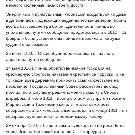
немногочисленные часы своего досуга.
Энергичный и пунктуальный, любивший входить лично даже
в де тали дел, подлежащих ведению его канцелярий, принц
всегда был завален ра ботой. Деятельность принца по
управлению путями сообщения продолжалась и в 1810 г. 12
февраля были установлены принцем правила о нагрузке
судов и о их размере.
25 июля 1810 г. Ольденбург переименован в Главного
директора путей сообщения.
14 мая 1810 г. принц обратил внимание государя на
чрезмерную строгость наказания крестьян за порубки, и на
то, какой вред деревням приносить ссылка крестьяне на
поселение. Государственный Совет, рассмотрев доклад
принца, по этому делу решил заменить ссылку в Сибирь
штрафом. В июле 1811 г. принц с отцом и супругой посетил
Мариинский и Тихвинский каналы, чтобы осмотреть
совершаемый так колоссальные работы, а в конце 1811 г. он
совершил путешествие по Березинскому каналу.
29 октября 1810 г. было открыто судоходство по реке Волге
через Вышне-Волоцкий канал до С.-Петербурга и