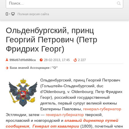
Полная версия сайта
Ольденбургский, принц
Георгий Петрович (Петр
Фридрих Георг)
996d67df0d686ca
28-02-2013, 17:45
2 227
База знаний Ассоциации
/
"О"
Ольденбургский, принц Георгий Петрович
(Гольштейн-Ольденбургский, duc
d’Oldenbourg, v. Oldenbourg; Петр Фридрих
Георг), российский государственный
деятель, первый супруг великой княжны
Екатерины Павловны,
генерал-губернатор
Эстляндии, затем —
генерал-губернатор
тверской,
ярославский и новгородский и
главный директор путей
сообщения
,
Генерал от кавалерии
(1809), почетный член