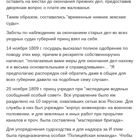
оставить на местах до окончания прежних дел, предоставив
дворянам вопрос о плате им жалованья.
Таким образом, составились "временные нижние земские
суды».
Заботы по наблюдению за окончанием старых дел во всех
уездных судах губерний принц взял на себя.
14 ноября 1809 г. государь высказал полное одобрение по
поводу этих мер, причем в рескрипте собственноручно
написал: "полагаемыя вами меры для окончания дел нахожу
я и весьма основательными и справедливыми»... "Я
предполагаю распорядок сей обратить даже в общее для
всех губернии давило на подобные сему случаи».
20 ноября 1809 г. принц учредил при "экспедиции водяных
сообщений особый совет». Все управление было им
разделено на 10 округов, охвативших сетью всю Россию. Для
службы в них был учрежден "корпус инженеров» на военном
положении, и для земляных и иных работ при прорытии
каналов и проч. была составлена "мастеровая бригада».
Для упорядочения судоходства и для надзора за И этим
была предназначена особая "Полицейская команда». Чтобы