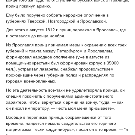
принц покинул армию.
Ему было поручено собрать народное ополчение в
губерниях Тверской, Новгородской и Ярославской.
Для этого в августе 1812 г. принц переехал в Ярославль, где
и оставался до конца ноября.
Из Ярославля принц принимал меры к охранению всех трех
губерний и тракта между Петербургом и Ярославлем,
формировал народное ополчение (уже в августе из
помещичьих крестьян был сформирован корпус в 35000
чел.), устраивал лазареты, снабжал продовольствием
проходившие через губернии полки и распределял по
городам военнопленных.
Но эта деятельность все-таки не удовлетворяла принца, он
спешил покончить с поручениями административного
характера, чтобы вернуться к армии на войну, "куда, — как
он писал императору, — честь моя меня призываете».
Вообще в переписке принца, сохранившейся от того
времени, найдется немало свидетельства его горячего
патриотизма: "если когда-нибудь», писал он в то время, — "я