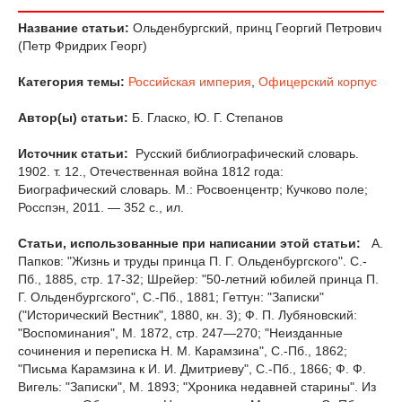
Название статьи:
Ольденбургский, принц Георгий Петрович
(Петр Фридрих Георг)
Категория темы:
Российская империя
,
Офицерский корпус
Автор(ы) статьи:
Б. Гласко, Ю. Г. Степанов
Источник статьи:
Русский библиографический словарь.
1902. т. 12., Отечественная война 1812 года:
Биографический словарь. М.: Росвоенцентр; Кучково поле;
Росспэн, 2011. — 352 с., ил.
Статьи, использованные при написании этой статьи:
А.
Папков: "Жизнь и труды принца П. Г. Ольденбургского". С.-
Пб., 1885, стр. 17-32; Шрейер: "50-летний юбилей принца П.
Г. Ольденбургского", С.-Пб., 1881; Геттун: "Записки"
("Исторический Вестник", 1880, кн. 3); Ф. П. Лубяновский:
"Воспоминания", М. 1872, стр. 247—270; "Неизданные
сочинения и переписка Н. М. Карамзина", С.-Пб., 1862;
"Письма Карамзина к И. И. Дмитриеву", С.-Пб., 1866; Ф. Ф.
Вигель: "Записки", М. 1893; "Хроника недавней старины". Из