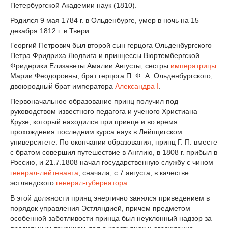
Петербургской Академии наук (1810).
Родился 9 мая 1784 г. в Ольденбурге, умер в ночь на 15
декабря 1812 г. в Твери.
Георгий Петрович был второй сын герцога Ольденбургского
Петра Фридриха Людвига и принцессы Вюртембергской
Фридерики Елизаветы Амалии Августы, сестры
императрицы
Марии Феодоровны, брат герцога П. Ф. А. Ольденбургского,
двоюродный брат императора
Александра I
.
Первоначальное образование принц получил под
руководством известного педагога и ученого Христиана
Крузе, который находился при принце и во время
прохождения последним курса наук в Лейпцигском
университете. По окончании образования, принц Г. П. вместе
с братом совершил путешествие в Англию, в 1808 г. прибыл в
Россию, и 21.7.1808 начал государственную службу с чином
генерал-лейтенанта
, сначала, с 7 августа, в качестве
эстляндского
генерал-губернатора
.
В этой должности принц энергично занялся приведением в
порядок управления Эстляндией, причем предметом
особенной заботливости принца был неуклонный надзор за