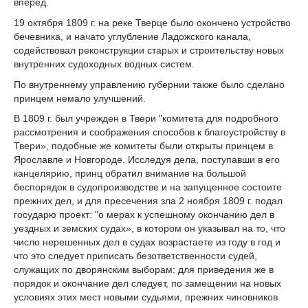
вперед.
19 октября 1809 г. на реке Тверце было окончено устройство
бечевника, и начато углубление Ладожского канала,
содействовал реконструкции старых и строительству новых
внутренних судоходных водных систем.
По внутреннему управлению губернии также было сделано
принцем немало улучшений.
В 1809 г. был учрежден в Твери "комитета для подробного
рассмотрения и соображения способов к благоустройству в
Твери», подобные же комитеты были открыты принцем в
Ярославле и Новгороде. Исследуя дела, поступавши в его
канцелярию, принц обратил внимание на большой
беспорядок в судопроизводстве и на запущенное состоите
прежних дел, и для пресечения зла 2 ноября 1809 г. подал
государю проект: "о мерах к успешному окончанию дел в
уездных и земских судах», в котором он указывал на то, что
число нерешенных дел в судах возрастаете из году в год и
что это следует приписать безответственности судей,
служащих по дворянским выборам: для приведения же в
порядок и окончание дел следует, по замещении на новых
условиях этих мест новыми судьями, прежних чиновников