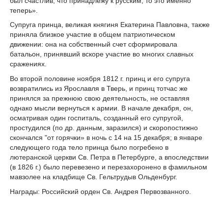
был счастлив, что принадлежу к русским, то это именно
теперь».
Супруга принца, великая княгиня Екатерина Павловна, также
приняла близкое участие в общем патриотическом
движении: она на собственный счет сформировала
батальон, принявший вскоре участие во многих славных
сражениях.
Во второй половине ноября 1812 г. принц и его супруга
возвратились из Ярославля в Тверь, и принц тотчас же
принялся за прежнюю свою деятельность, не оставляя
однако мысли вернуться к армии. В начале декабря, он,
осматривая один госпиталь, созданный его супругой,
простудился (по др. данным, заразился) и скоропостижно
скончался "от горячки» в ночь с 14 на 15 декабря; в январе
следующего года тело принца было погребено в
лютеранской церкви Св. Петра в Петербурге, а впоследствии
(в 1826 г.) было перевезено и перезахоронено в фамильном
мавзолее на кладбище Св. Гельтрудыв Ольденбург.
Награды: Российский орден Св. Андрея Первозванного.