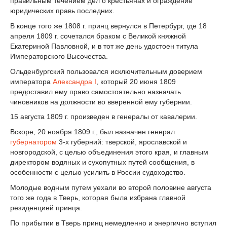
правильным течением дел о крестьянах и ограждение
юридических правь последних.
В конце того же 1808 г. принц вернулся в Петербург, где 18
апреля 1809 г. сочетался браком с Великой княжной
Екатериной Павловной, и в тот же день удостоен титула
Императорского Высочества.
Ольденбургский пользовался исключительным доверием
императора
Александра I
, который 20 июня 1809
предоставил ему право самостоятельно назначать
чиновников на должности во вверенной ему губернии.
15 августа 1809 г. произведен в генералы от кавалерии.
Вскоре, 20 ноября 1809 г., был назначен генерал
губернатором
3-х губерний: тверской, ярославской и
новгородской, с целью объединения этого края, и главным
директором водяных и сухопутных путей сообщения, в
особенности с целью усилить в России судоходство.
Молодые водным путем уехали во второй половине августа
того же года в Тверь, которая была избрана главной
резиденцией принца.
По прибытии в Тверь принц немедленно и энергично вступил