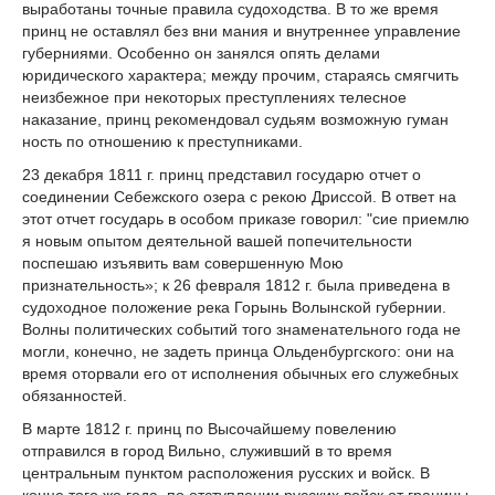
выработаны точные правила судоходства. В то же время
принц не оставлял без вни мания и внутреннее управление
губерниями. Особенно он занялся опять делами
юридического характера; между прочим, стараясь смягчить
неизбежное при некоторых преступлениях телесное
наказание, принц рекомендовал судьям возможную гуман
ность по отношению к преступниками.
23 декабря 1811 г. принц представил государю отчет о
соединении Себежского озера с рекою Дриссой. В ответ на
этот отчет государь в особом приказе говорил: "сие приемлю
я новым опытом деятельной вашей попечительности
поспешаю изъявить вам совершенную Мою
признательность»; к 26 февраля 1812 г. была приведена в
судоходное положение река Горынь Волынской губернии.
Волны политических событий того знаменательного года не
могли, конечно, не задеть принца Ольденбургского: они на
время оторвали его от исполнения обычных его служебных
обязанностей.
В марте 1812 г. принц по Высочайшему повелению
отправился в город Вильно, служивший в то время
центральным пунктом расположения русских и войск. В
конце того же года, по отступлении русских войск от границы,