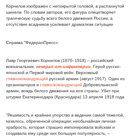
Корнилов изображен с непокрытой головой, в распахнутой
шинели. По словам авторов, его фигура олицетворяет
трагическую судьбу всего белого движения России, а
отсутствие всадников усиливает драматизм ситуации.
Справка "ФедералПресс»:
Лавр Георгиевич Корнилов (1870–1918) – российский
военачальник,
генерал-от-инфантерии
. Герой русско-
японской и Первой мировой войн. Верховный
главнокомандующий
русской армии (август 1917). Один из
организаторов и
главнокомандующий
Добровольческой
армии, вождь белого движения на юге страны. Убит при
штурме Екатеринодара (Краснодара) 13 апреля 1918 года.
"Решимость и крайнее упорство в ведении самой тяжелой,
казалось, обреченной операции; необычайная личная
храбрость, которая страшно импонировала войскам и
создавала ему среди них большую популярность, –