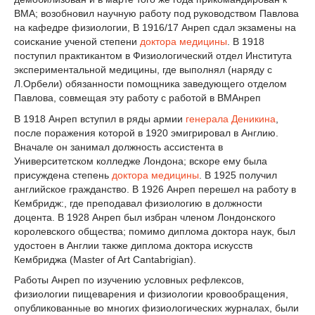
ВМА; возобновил научную работу под руководством Павлова
на кафедре физиологии, В 1916/17 Анреп сдал экзамены на
соискание ученой степени
доктора медицины
. В 1918
поступил практикантом в Физиологический отдел Института
экспериментальной медицины, где выполнял (наряду с
Л.Орбели) обязанности помощника заведующего отделом
Павлова, совмещая эту работу с работой в ВМАнреп
В 1918 Анреп вступил в ряды армии
генерала Деникина
,
после поражения которой в 1920 эмигрировал в Англию.
Вначале он занимал должность ассистента в
Университетском колледже Лондона; вскоре ему была
присуждена степень
доктора медицины
. В 1925 получил
английское гражданство. В 1926 Анреп перешел на работу в
Кембридж:, где преподавал физиологию в должности
доцента. В 1928 Анреп был избран членом Лондонского
королевского общества; помимо диплома доктора наук, был
удостоен в Англии также диплома доктора искусств
Кембриджа (Master of Art Cantabrigian).
Работы Анреп по изучению условных рефлексов,
физиологии пищеварения и физиологии кровообращения,
опубликованные во многих физиологических журналах, были