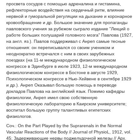
просвета сосудов с помощью адреналина и гистамина,
рефлекторные воздействия на сердечный ритм, влияние
нервной и гуморальной регуляции на дыхание и коронарное
кровообращение и др. Большое значение для пропаганды
павловского учения за рубежом сыграло издание "Лекций о
работе больших полушарий головного мозга" Павлова (1927,
на англ. яз.). Павлов поддерживал с Анреп самые тесные
отношения: он переписывался со своим учеником и
неоднократно встречался с ним в своих зарубежных
поездках (на 11-м международном физиологическом
конгрессе в Эдинбурге в июле 1923, 12-м международном
физиологическом конгрессе в Бостоне в августе 1929,
Психологическом конгрессе в Нью-Хейвене в сентябре 1929
и др.). Анреп Оказывал большую помощь в переводе
докладов Павлова на английский язык. Помимо кафедры
физиологии, Анреп имел свою собственную
физиологическую лабораторию в Каирском университете;
воспитал большую группу талантливых египетских
физиологов.
Соч.: On the Part Played by the Suprarenals in the Normal
Vascular Reactions of the Body // Journal of PhysioL, 1912, vol.
45; Задерживающие нервы поджелудочной железы // Арх.