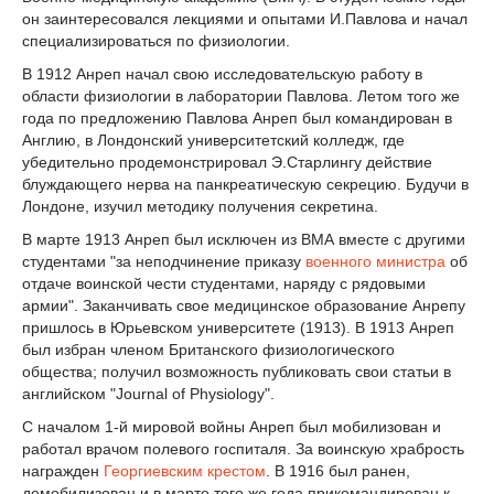
он заинтересовался лекциями и опытами И.Павлова и начал
специализироваться по физиологии.
В 1912 Анреп начал свою исследовательскую работу в
области физиологии в лаборатории Павлова. Летом того же
года по предложению Павлова Анреп был командирован в
Англию, в Лондонский университетский колледж, где
убедительно продемонстрировал Э.Старлингу действие
блуждающего нерва на панкреатическую секрецию. Будучи в
Лондоне, изучил методику получения секретина.
В марте 1913 Анреп был исключен из ВМА вместе с другими
студентами "за неподчинение приказу
военного министра
об
отдаче воинской чести студентами, наряду с рядовыми
армии". Заканчивать свое медицинское образование Анрепу
пришлось в Юрьевском университете (1913). В 1913 Анреп
был избран членом Британского физиологического
общества; получил возможность публиковать свои статьи в
английском "Journal of Physiology".
С началом 1-й мировой войны Анреп был мобилизован и
работал врачом полевого госпиталя. За воинскую храбрость
награжден
Георгиевским крестом
. В 1916 был ранен,
демобилизован и в марте того же года прикомандирован к