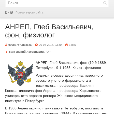
Полная версия сайта
АНРЕП, Глеб Васильевич,
фон, физиолог
996d67df0d686ca
20-04-2013, 23:30
1 865
База знаний Ассоциации
/
"А"
АНРЕП, Глеб Васильевич, фон (10.9.1889,
Петербург - 9.1.1955, Каир) - физиолог.
Родился в семье дворянина, известного
русского ученого-фармаколога и
токсиколога, профессора Василия
Константиновича фон Анрепа, профессора Харьковского
университета первого ректора Женского медицинского
института в Петербурге.
В 1908 Анреп окончил гимназию в Петербурге, поступил в
Военно-медицинскую академию (ВМА). В студенческие годы