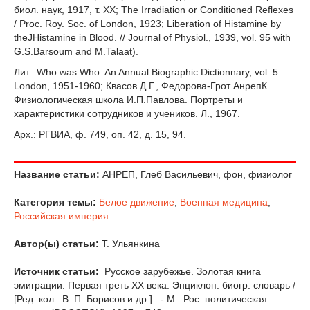
биол. наук, 1917, т. XX; The Irradiation or Conditioned Reflexes
/ Proc. Roy. Soc. of London, 1923; Liberation of Histamine by
theJHistamine in Blood. // Journal of Physiol., 1939, vol. 95 with
G.S.Barsoum and M.Talaat).
Лит.: Who was Who. An Annual Biographic Dictionnary, vol. 5.
London, 1951-1960; Квасов Д.Г., Федорова-Грот АнрепК.
Физиологическая школа И.П.Павлова. Портреты и
характеристики сотрудников и учеников. Л., 1967.
Арх.: РГВИА, ф. 749, оп. 42, д. 15, 94.
Название статьи:
АНРЕП, Глеб Васильевич, фон, физиолог
Категория темы:
Белое движение
,
Военная медицина
,
Российская империя
Автор(ы) статьи:
Т. Ульянкина
Источник статьи:
Русское зарубежье. Золотая книга
эмиграции. Первая треть XX века: Энциклоп. биогр. словарь /
[Ред. кол.: В. П. Борисов и др.] . - М.: Рос. политическая