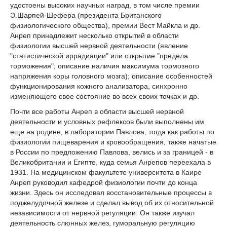
удостоены высоких научных наград, в том числе премии
Э.Шарпей-Шефера (президента Британского
физиологического общества), премии Вест Майкла и др.
Анреп принадлежит несколько открытий в области
физиологии высшей нервной деятельности (явление
"статистической иррадиации" или открытие "предела
торможения"; описание наличия максимума тормозного
напряжения коры головного мозга); описание особенностей
функционирования кожного анализатора, синхронно
изменяющего свое состояние во всех своих точках и др.
Почти все работы Анреп в области высшей нервной
деятельности и условных рефлексов были выполнены им
еще на родине, в лаборатории Павлова, тогда как работы по
физиологии пищеварения и кровообращения, также начатые
в России по предложению Павлова, велись и за границей - в
Великобритании и Египте, куда семья Анрепов переехала в
1931. На медицинском факультете университета в Каире
Анреп руководил кафедрой физиологии почти до конца
жизни. Здесь он исследовал восстановительные процессы в
поджелудочной железе и сделал вывод об их относительной
независимости от нервной регуляции. Он также изучал
деятельность слюнных желез, гуморальную регуляцию