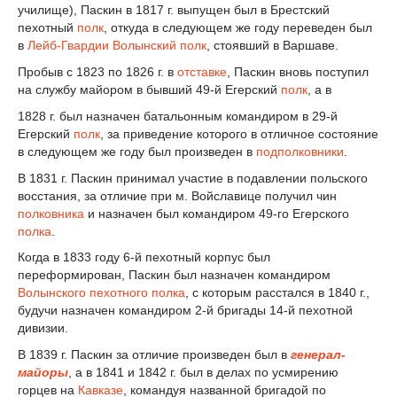
училище), Паскин в 1817 г. выпущен был в Брестский
пехотный
полк
, откуда в следующем же году переведен был
в
Лейб-Гвардии Волынский полк
, стоявший в Варшаве.
Пробыв с 1823 по 1826 г. в
отставке
, Паскин вновь поступил
на службу майором в бывший 49-й Егерский
полк
, а в
1828 г. был назначен батальонным командиром в 29-й
Егерский
полк
, за приведение которого в отличное состояние
в следующем же году был произведен в
подполковники
.
В 1831 г. Паскин принимал участие в подавлении польского
восстания, за отличие при м. Войславице получил чин
полковника
и назначен был командиром 49-го Егерского
полка
.
Когда в 1833 году 6-й пехотный корпус был
переформирован, Паскин был назначен командиром
Волынского пехотного полка
, с которым расстался в 1840 г.,
будучи назначен командиром 2-й бригады 14-й пехотной
дивизии.
В 1839 г. Паскин за отличие произведен был в
генерал-
майоры
, а в 1841 и 1842 г. был в делах по усмирению
горцев на
Кавказе
, командуя названной бригадой по