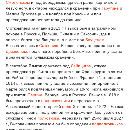
Смоленском
и под Бородиным, где был ранен картечью в
левую ногу, в октябре находился в сражении при
Тарутине
и
Малом Ярославце и в ноябре под Красным и при
преследовании неприятеля до граница.
С открытием кампании 1813 г. Языков был в заграничном
походе в Пруссии, Польше, Силезии и Саксонии, где в
апреле бился под Люценом, а в мае под
Бауценом
.
Возвратившись в
Саксонию
, Языков в августе сражался под
Дрезденом
, после чего, перейдя в Богемию, принял участие
в знаменитом Кульмском сражении.
В сентябре Языков сражался под
Лейпцигом
, откуда
преследовал разбитого неприятеля до Франкфурта, a затем
до Рейна. Переправясь через Рейн во Францию 1-го января
1814 г., Языков принял участие в сражении при Бриенне, в
марте бился под Фершампенуазом, а 18-го числа находился
при взятии
Парижа
. Вернувшись в Россию, Языков в 1818 г.
был произведен в
подполковники
с переводом в
Арзамасский конно-егерский
полк
. 3-го апреля 1822 г. Языков
вследствие раны, полученной им в сражении, был уволен от
службы с чином
полковника
. Через пять лет, 25-го июля 1827
г., Высочайшим приказом он был определен
подполковником
в корпус жандармов.