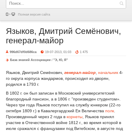
Полная версия сайта
Языков, Дмитрий Семёнович,
генерал-майор
996d67df0d686ca
19-07-2013, 01:03
1 475
База знаний Ассоциации
/
"Э, Ю, Я"
Языков, Дмитрий Семёнович,
генерал-майор
,
начальник
4-
го округа корпуса жандармов, происходил из дворян,
родился в 1793 г.
В 1802 г. он был записан в Московский университетский
благородный пансион, а в 1806 г. "произведен студентом».
Через три года Языков поступил на службу юнкером (22-го
октября 1809 г.) в Кавалергардский Ея Величества
полк
.
Произведенный через 2 года в
корнеты
, Языков принял
участие в Отечественной войне 1812 г., во время которой в
июле сражался с французами под Витебском, в августе под