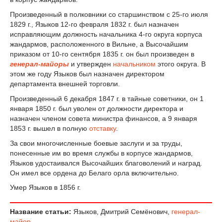
Произведенный в полковники со старшинством с 25-го июля
1829 г., Языков 12-го февраля 1832 г. был назначен
исправляющим должность начальника 4-го округа корпуса
жандармов, расположенного в Вильне, а Высочайшим
приказом от 10-го сентября 1835 г. он был произведен в
генерал-майоры
и утвержден
начальником
этого округа. В
этом же году Языков был назначен директором
департамента внешней торговли.
Произведенный 6 декабря 1847 г. в тайные советники, он 1
января 1850 г. был уволен от должности директора и
назначен членом совета министра финансов, а 9 января
1853 г. вышел в полную
отставку
.
За свои многочисленные боевые заслуги и за труды,
понесенные им во время службы в корпусе жандармов,
Языков удостаивался Высочайших благоволений и наград.
Он имел все ордена до Белаго орла включительно.
Умер Языков в 1856 г.
Название статьи:
Языков, Дмитрий Семёнович,
генерал-
майор