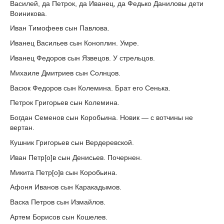
Василей, да Петрок, да Иванец, да Федько Даниловы дети
Воиникова.
Иван Тимофеев сын Павлова.
Иванец Васильев сын Коноплин. Умре.
Иванец Федоров сын Язвецов. У стрельцов.
Михаиле Дмитриев сын Солнцов.
Васюк Федоров сын Колемина. Брат его Сенька.
Петрок Григорьев сын Колемина.
Богдан Семенов сын Коробьина. Новик — с вотчины не
вертан.
Кушник Григорьев сын Вердеревской.
Иван Петр[о]в сын Денисьев. Почернен.
Микита Петр[о]в сын Коробьина.
Афоня Иванов сын Каракадымов.
Васка Петров сын Измайлов.
Артем Борисов сын Кошелев.