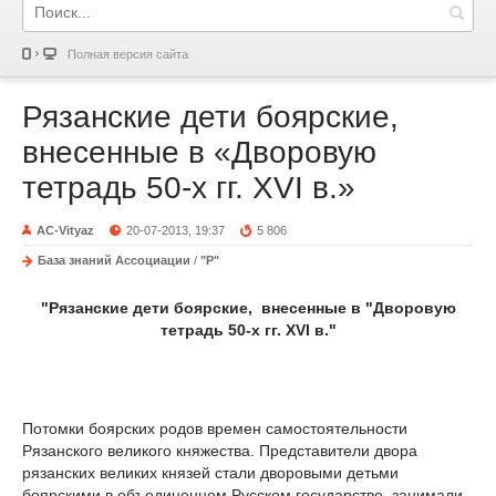
Полная версия сайта
Рязанские дети боярские,
внесенные в «Дворовую
тетрадь 50-х гг. XVI в.»
AC-Vityaz
20-07-2013, 19:37
5 806
База знаний Ассоциации
/
"Р"
"Рязанские дети боярские,
внесенные в "Дворовую
тетрадь 50-х гг.
XVI
в."
Потомки боярских родов времен самостоятельнос­ти
Рязанского великого княжества. Представители двора
рязанских великих князей стали дворовыми детьми
боярскими в объединен­ном Русском государстве, занимали