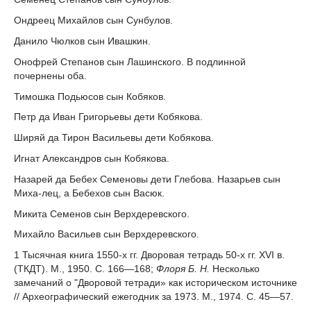
Ондреец Михайлов сын Сунбулов.
Данило Чюлков сын Ивашкин.
Онофрей Степанов сын Лашинского. В подлинной
почернены оба.
Тимошка Подьюсов сын Кобяков.
Петр да Иван Григорьевы дети Кобякова.
Ширяй да Тирон Васильевы дети Кобякова.
Игнат Александров сын Кобякова.
Назарей да Бебех Семеновы дети Глебова. Назарьев сын
Миха-лец, а Бебехов сын Васюк.
Микита Семенов сын Верхдеревского.
Михайло Васильев сын Верхдеревского.
1
Тысячная книга 1550-х гг. Дворовая тетрадь 50-х гг. XVI в.
(ТКДТ). М., 1950. С. 166—168;
Флоря Б. Н.
Несколько
замечаний о "Дворовой тетради» как историчес­ком источнике
// Археографический ежегодник за 1973. М., 1974. С. 45—57.