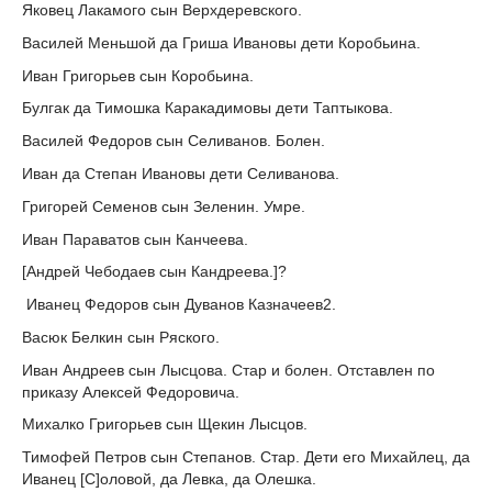
Яковец Лакамого сын Верхдеревского.
Василей Меньшой да Гриша Ивановы дети Коробьина.
Иван Григорьев сын Коробьина.
Булгак да Тимошка Каракадимовы дети Таптыкова.
Василей Федоров сын Селиванов. Болен.
Иван да Степан Ивановы дети Селиванова.
Григорей Семенов сын Зеленин. Умре.
Иван Параватов сын Канчеева.
[Андрей Чебодаев сын Кандреева.]?
Иванец Федоров сын Дуванов Казначеев
2
.
Васюк Белкин сын Ряского.
Иван Андреев сын Лысцова. Стар и болен. Отставлен по
приказу Алексей Федоровича.
Михалко Григорьев сын Щекин Лысцов.
Тимофей Петров сын Степанов. Стар. Дети его Михайлец, да
Иванец [С]оловой, да Левка, да Олешка.