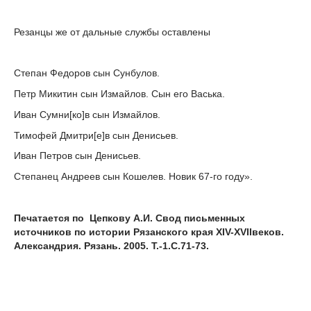
Резанцы же от дальные службы оставлены
Степан Федоров сын Сунбулов.
Петр Микитин сын Измайлов. Сын его Васька.
Иван Сумни[ко]в сын Измайлов.
Тимофей Дмитри[е]в сын Денисьев.
Иван Петров сын Денисьев.
Степанец Андреев сын Кошелев. Новик 67-го году».
Печатается по Цепкову А.И. Свод письменных
источников по истории Рязанского края
XIV
-
XVII
веков.
Александрия. Рязань. 2005. Т.-1.С.71-73.