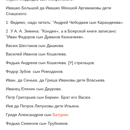
Ивашко Большой да Ивашко Меншой Аргамаковы дети
Спашского.
1
Видимо, надо читать: "Андрей Чебодаев сын Карандеева».
2
У А. А. Зимина: "Кондее», а в Боярской книге записано:
"Иван Федоров сын Дуванов Казначеев».
Васюк Шестаков сын Дашкова.
Василей Иванов сын Кошелева.
Федька Андреев сын Кошелева. [У] стрельцов.
Федор Зубов сын Ромоданов.
Иван, да Сенька, да Гриша Ивановы дети Власьева.
Иванец Епихин сын Даурова.
Петр Григорьев сын Биркин. Брат его Васюк.
Иев да Петрок Ляпуновы дети Ильина.
Гридя Александров сын
Батурин
.
Федька Семенов сын Трубников.