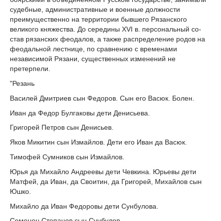
судебные, административные и военные должности
преимущественно на территории бывшего Ря­занского
великого княжества. До середины XVI в. персональный со­
став рязанских феодалов, а также распределение родов на
феодаль­ной лестнице, по сравнению с временами
независимой Рязани, су­щественных изменений не
претерпели.
"Резань
Василей Дмитриев сын Федоров. Сын его Васюк. Болен.
Иван да Федор Булгаковы дети Денисьева.
Григорей Петров сын Денисьев.
Яков Микитин сын Измайлов. Дети его Иван да Васюк.
Тимофей Сумников сын Измайлов.
Юрья да Михайло Андреевы дети Чевкина. Юрьевы дети
Матфей, да Иван, да Своитин, да Григорей, Михайлов сын
Юшко.
Михайло да Иван Федоровы дети Сунбулова.
Семенец Степанов сын Сунбулов.