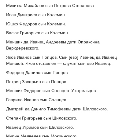
Микитка Михайлов сын Петрова Степанова.
Иван Дмитриев сын Колемин.
Юшко Федоров сын Колемин.
Васюк Григорьев сын Колемин.
Меншик да Иванец Андреевы дети Опраксина
Верхдеревского.
Яков Иванов сын Попцов. Сын [ево] Иванец да Иванец
Меншой. Яков отставлен — служит сын ево Иванец.
Федорец Данилов сын Попцов.
Петрец Захарьин сын Попцов.
Меншик Федоров сын Солнцев. У стрельцов.
Гаврило Иванов сын Солнцев.
Дмитрей да Данило Тимофеевы дети Шиловского.
Степан Григорьев сын Шиловского.
Иванец Угримов сын Шиловского.
Мурин Медведев сын Мокринского.