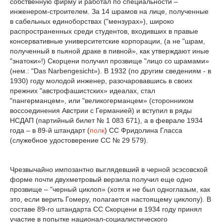
собственную фирму и работал по специальности –
инженером-строителем. За 14 шрамов на лице, полученные
в сабельных единоборствах ("мензурах»), широко
распространенных среди студентов, входивших в правые
консервативные университетские корпорации, (а не "шрам,
полученный в пьяной драке в пивной», как утверждают иные
"знатоки»!) Скорцени получил прозвище "лицо со шрамами»
(нем.: "Das Narbengesicht»). В 1932 (по другим сведениям - в
1930) году молодой инженер, разочаровавшись в своих
прежних "австрофашистских» идеалах, стал
"пангерманцем», или "великогерманцем» (сторонником
воссоединения Австрии с Германией) и вступил в ряды
НСДАП (партийный билет № 1 083 671), а в феврале 1934
года – в 89-й штандарт (
полк
) СС Фридолина Гласса
(служебное удостоверение СС № 29 579).
Чрезвычайно импозантно выглядевший в черной эсэсовской
форме почти двухметровый верзила получил еще одно
прозвище – "черный циклоп» (хотя и не был одноглазым, как
это, если верить Гомеру, полагается настоящему циклопу). В
составе 89-го штандарта СС Скорцени в 1934 году принял
участие в попытке национал-социалистического