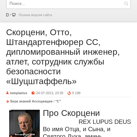
Полная версия сайта
Скорцени, Отто,
Штандартенфюрер СС,
дипломированный инженер,
атлет, сотрудник службы
безопасности
«Шуцштаффель»
templarius
24-07-2013, 23:35
5 199
База знаний Ассоциации
/
"С"
Про Скорцени
REX LUPUS DEUS
Во имя Отца, и Сына, и
Святого Духа, аминь.