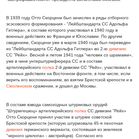
В 1939 году Отто Скорцени был зачислен в ряды отборного
эсэсовского формирования - "Лейбштандарта СС Адольфа
Гитлера», в составе которого участвовал в 1940 году в
военных действиях во Франции и Югославии. По другим
сведениям, Скорцени уже в марте 1940 года был переведен
из "Лейбштандарта СС Адольфа Гитлера» во 2-ю
дивизию
СС "Рейх». Весной и летом 1941 года "человек со шрамами»,
уже в чине унтерштурмфюрера СС и в составе
артиллерийского
полка
2-й дивизии СС "Рейх», участвовал в
военных действиях на Восточном фронте, в том числе, если
верить его воспоминаниям, во взятии Брестской крепости и в
Смоленском
сражении, и дошел до Москвы.
В составе взвода самоходных штурмовых орудий
"Штурмгешюц» артиллерийского
полка
СС дивизии "Рейх»
Отто Скорцени принял участие в штурме советской
Брестской крепости (которую штурмовала 45-я пехотная
дивизия
германского вермахта, состоявшая из земляков
"черного циклопа» - австрийцев). Согласно его