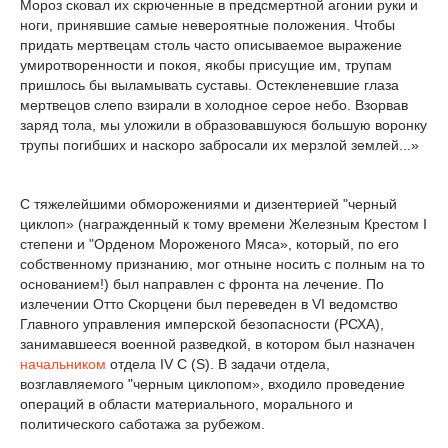
Мороз сковал их скрюченные в предсмертной агонии руки и
ноги, принявшие самые невероятные положения. Чтобы
придать мертвецам столь часто описываемое выражение
умиротворенности и покоя, якобы присущие им, трупам
пришлось бы выламывать суставы. Остекленевшие глаза
мертвецов слепо взирали в холодное серое небо. Взорвав
заряд тола, мы уложили в образовавшуюся большую воронку
трупы погибших и наскоро забросали их мерзлой землей...»
С тяжелейшими обморожениями и дизентерией "черный
циклоп» (награжденный к тому времени Железным Крестом I
степени и "Орденом Мороженого Мяса», который, по его
собственному признанию, мог отныне носить с полным на то
основанием!) был направлен с фронта на лечение. По
излечении Отто Скорцени был переведен в VI ведомство
Главного управления имперской безопасности (РСХА),
занимавшееся военной разведкой, в котором был назначен
начальником
отдела IV C (S). В задачи отдела,
возглавляемого "черным циклопом», входило проведение
операций в области материального, морального и
политического саботажа за рубежом.