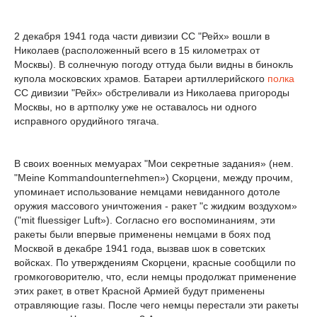
2 декабря 1941 года части дивизии СС "Рейх» вошли в
Николаев (расположенный всего в 15 километрах от
Москвы). В солнечную погоду оттуда были видны в бинокль
купола московских храмов. Батареи артиллерийского
полка
СС дивизии "Рейх» обстреливали из Николаева пригороды
Москвы, но в артполку уже не оставалось ни одного
исправного орудийного тягача.
В своих военных мемуарах "Мои секретные задания» (нем.
"Meine Kommandounternehmen») Скорцени, между прочим,
упоминает использование немцами невиданного дотоле
оружия массового уничтожения - ракет "с жидким воздухом»
("mit fluessiger Luft»). Согласно его воспоминаниям, эти
ракеты были впервые применены немцами в боях под
Москвой в декабре 1941 года, вызвав шок в советских
войсках. По утверждениям Скорцени, красные сообщили по
громкоговорителю, что, если немцы продолжат применение
этих ракет, в ответ Красной Армией будут применены
отравляющие газы. После чего немцы перестали эти ракеты