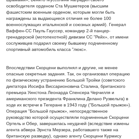
освободителя орденом Ста Мушкетеров (высшим
фашистским военным орденом, которым могли быть
награждены за выдающиеся отличия не более 100
военнослужащих итальянской и союзных армий). Генерал
Ваффен-СС Пауль Гауссер, командир 2-й панцер-
гренадерской (мотопехотной) дивизии СС "Рейх», от имени
сослуживцев подарил своему бывшему подчиненному
спортивный автомобиль класса "люкс».
Впоследствии Скорцени выполнял и другие, не менее
опасные секретные задания. Так, он организовал операцию
по физическому устранению Большой Тройки (советского
диктатора Иосифа Виссарионовича Сталина, британского
премьера Уинстона Леонарда Спенсера Черчилля и
американского президента Франклина Делано Рузвельта) в
ходе их встречи в Тегеране в 1943 году ("Большой прыжок»).
Операция "Большой прыжок», непосредственное
руководство которой осуществляли подчиненные Скорцени
Ортель и Обер, завершилась неудачей (вследствие измены
агента абвера Эрнста Мерзера, работавшего также на
британскую разведку), однако агенту Скорцени Курмису