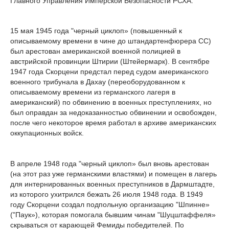
Главного Управления Имперской Безопасности РСХА.
15 мая 1945 года "черный циклоп» (повышенный к
описываемому времени в чине до штандартенфюрера СС)
был арестован американской военной полицией в
австрийской провинции Штирии (Штейермарк). В сентябре
1947 года Скорцени предстал перед судом американского
военного трибунала в Дахау (переоборудованном к
описываемому времени из германского лагеря в
американский) по обвинению в военных преступлениях, но
был оправдан за недоказанностью обвинении и освобожден,
после чего некоторое время работал в архиве американских
оккупационных войск.
В апреле 1948 года "черный циклоп» был вновь арестован
(на этот раз уже германскими властями) и помещен в лагерь
для интернированных военных преступников в Дармштадте,
из которого ухитрился бежать 26 июля 1948 года. В 1949
году Скорцени создал подпольную организацию "Шпинне»
("Паук»), которая помогала бывшим чинам "Шуцштаффеля»
скрываться от карающей Фемиды победителей. По