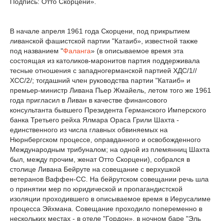
Подпись: Отто Скорцени».
В начале апреля 1961 года Скорцени, под прикрытием
ливанской фашистской партии "Катаиб», известной также
под названием "
Фаланга
» (в описываемое время эта
состоящая из католиков-маронитов партия поддерживала
тесные отношения с западногерманской партией ХДС/1//
ХСС/2/; тогдашний член руководства партии "Катаиб» и
премьер-министр Ливана Пьер Жмайель, летом того же 1961
года пригласил в Ливан в качестве финансового
консультанта бывшего Президента Германского Имперского
банка Третьего рейха Ялмара Ораса Грили Шахта -
единственного из числа главных обвиняемых на
Нюрнбергском процессе, оправданного и освобожденного
Международным трибуналом; на одной из племянниц Шахта
был, между прочим, женат Отто Скорцени), собрался в
столице Ливана Бейруте на совещание с верхушкой
ветеранов Ваффен-СС. На бейрутском совещании речь шла
о принятии мер по юридической и пропагандистской
изоляции проходившего в описываемое время в Иерусалиме
процесса Эйхмана. Совещание проходило попеременно в
нескольких местах - в отеле "Гордон», в ночном баре "Эль