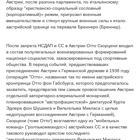
Австрии, после разгона парламента, по итальянскому
образцу "христианско-социальный сословный
(корпоративный)» режим, пригрозил военным
вмешательством и стянул крупные военные силы к итало-
австрийской границе на перевале Бреннеро (Бреннер).
После запрета НСДАП и СС в Австрии Отто Скорцени входил
в состав полулегальных военизированных формирований
национал-социалистов, замаскированных под спортивные
общества. В период событий, предшествовавших
присоединению Австрии к Германской державе в 1938 году
(операция "Отто», названная так по имени австрийского
кронпринца Отто фон Габсбурга, которого предполагалось
захватить, предотвратив тем самым провозглашение Австрии
отдельной авторитарно-клерикальной монархией,
планировавшееся "австрофашистской» диктатурой Курта
Эдлера фон Шушнига и Вильгельма Микласа с целью
недопущения воссоединения Австрии с Германией),
Скорцени (тоже Отто!) возглавлял одну из "мобильных
команд» ("роллькоммандос») австрийских СС и в качестве
такового руководил арестом последнего
"австрофашистского» президента Вильгельма Микласа.