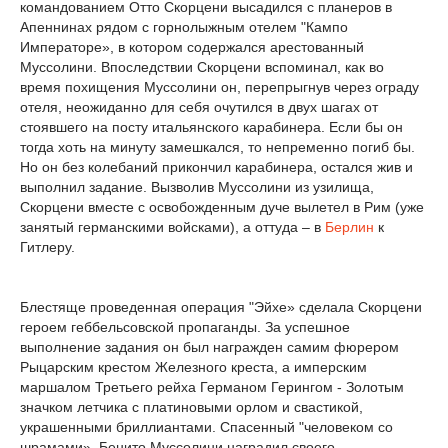
командованием Отто Скорцени высадился с планеров в
Апеннинах рядом с горнолыжным отелем "Кампо
Императоре», в котором содержался арестованный
Муссолини. Впоследствии Скорцени вспоминал, как во
время похищения Муссолини он, перепрыгнув через ограду
отеля, неожиданно для себя очутился в двух шагах от
стоявшего на посту итальянского карабинера. Если бы он
тогда хоть на минуту замешкался, то непременно погиб бы.
Но он без колебаний прикончил карабинера, остался жив и
выполнил задание. Вызволив Муссолини из узилища,
Скорцени вместе с освобожденным дуче вылетел в Рим (уже
занятый германскими войсками), а оттуда – в
Берлин
к
Гитлеру.
Блестяще проведенная операция "Эйхе» сделала Скорцени
героем геббельсовской пропаганды. За успешное
выполнение задания он был награжден самим фюрером
Рыцарским крестом Железного креста, а имперским
маршалом Третьего рейха Германом Герингом - Золотым
значком летчика с платиновыми орлом и свастикой,
украшенными бриллиантами. Спасенный "человеком со
шрамами», Бенито Муссолини наградил своего