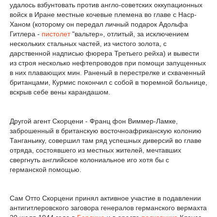
удалось взбунтовать против англо-советских оккупационных
войск в Иране местные кочевые племена во главе с Наср-
Ханом (которому он передал личный подарок Адольфа
Гитлера -
пистолет
"вальтер», отлитый, за исключением
нескольких стальных частей, из чистого золота, с
дарственной надписью фюрера Третьего рейха) и вывести
из строя несколько нефтепроводов при помощи запущенных
в них плавающих мин. Раненый в перестрелке и схваченный
британцами, Курмис покончил с собой в тюремной больнице,
вскрыв себе вены карандашом.
Другой агент Скорцени - Франц фон Виммер-Ламке,
заброшенный в британскую восточноафриканскую колонию
Танганьику, совершил там ряд успешных диверсий во главе
отряда, состоявшего из местных жителей, мечтавших
свергнуть английское колониальное иго хотя бы с
германской помощью.
Сам Отто Скорцени принял активное участие в подавлении
антигитлеровского заговора генералов германского вермахта