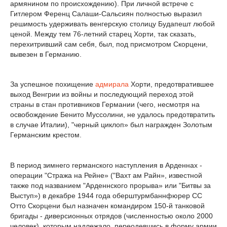
армянином по происхождению). При личной встрече с
Гитлером Ференц Салаши-Сальсиян полностью выразил
решимость удерживать венгерскую столицу Будапешт любой
ценой. Между тем 76-летний старец Хорти, так сказать,
перехитривший сам себя, был, под присмотром Скорцени,
вывезен в Германию.
За успешное похищение
адмирала
Хорти, предотвратившее
выход Венгрии из войны и последующий переход этой
страны в стан противников Германии (чего, несмотря на
освобождение Бенито Муссолини, не удалось предотвратить
в случае Италии), "черный циклоп» был награжден Золотым
Германским крестом.
В период зимнего германского наступления в Арденнах -
операции "Стража на Рейне» ("Вахт ам Райн», известной
также под названием "Арденнского прорыва» или "Битвы за
Выступ») в декабре 1944 года оберштурмбаннфюрер СС
Отто Скорцени был назначен командиром 150-й танковой
бригады - диверсионных отрядов (численностью около 2000
человек), которым надлежало, переодевшись в форму армии