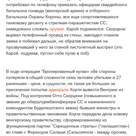
потребовал по телефону приказать офицерам гвардейского
батальона гонведа (венгерской армии) и отборного
Батальона Охраны Короны, все еще сопротивлявшихся
танковому десанту и стрелкам-парашютистам СС,
немедленно сложить
оружие
. Карой подчинился. Скорцени
вырвал телефонный провод из стены, завладел планом
замка и побежал дальше, не обратив внимания на
прозвучавший у него за спиной пистолетный выстрел (это
Карой, подумав, пустил себе пулю в лоб).
В ходе операции "Бронированный кулак» обе стороны
потеряли в общей сложности семь человек убитыми и 27
ранеными - цена, в сущности, не такая уж большая за
пресечение попытки
адмирала
Хорти вывести Венгрию из
войны. Под контролем Отто Скорцени (повышенного в
звании до оберштурмбаннфюрера СС и назначенного
комендантом Будапештского замка) бывшие министры и
правительственные чиновники Хорти передали дела новому
венгерскому правительству, сформированному из
функционеров партии "Скрещенные стрелы» ("нилашистов»)
во главе с Ференцом Салаши (Сальсияном - между прочим,