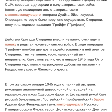
США, совершать диверсии в тылу американских войск
(вплоть до похищения англо-американского
главнокомандующего
генерала Дуайта Эйзенхауэра).
Операция, которую было поручено осуществить Скорцени,
получила кодовое название "Грейф» ("Грифон»).
Действия бригады Скорцени внесли немалую сумятицу и
панику
в ряды англо-американских войск. В ходе операции
"Грифон» погибли две трети задействованных в ней агентов
Скорцени. Тем не менее, урон, нанесенный ими
неприятелю, был столь велик, что в январе 1945 года Отто
Скорцени удостоился награждения Дубовыми листьями к
Рыцарскому кресту Железного креста.
В том же самом январе 1945 года отчаянный австрияк
руководил аналогичной диверсионной операцией на
германо-советском Одерском фронте. Его правой рукой был
русский белоэмигрант, "остзейский» (прибалтийский)
барон
Адриан фон Фелькерзам (внук
контр-адмирала
Русского
Императорского Флота, героя Цусимского сражения Дмитрия