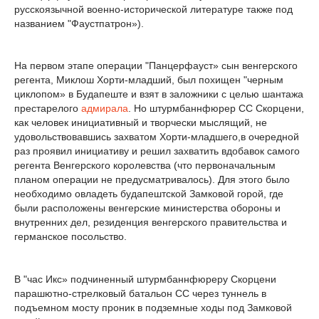
русскоязычной военно-исторической литературе также под
названием "Фаустпатрон»).
На первом этапе операции "Панцерфауст» сын венгерского
регента, Миклош Хорти-младший, был похищен "черным
циклопом» в Будапеште и взят в заложники с целью шантажа
престарелого
адмирала
. Но штурмбаннфюрер СС Скорцени,
как человек инициативный и творчески мыслящий, не
удовольствовавшись захватом Хорти-младшего,в очередной
раз проявил инициативу и решил захватить вдобавок самого
регента Венгерского королевства (что первоначальным
планом операции не предусматривалось). Для этого было
необходимо овладеть будапештской Замковой горой, где
были расположены венгерские министерства обороны и
внутренних дел, резиденция венгерского правительства и
германское посольство.
В "час Икс» подчиненный штурмбаннфюреру Скорцени
парашютно-стрелковый батальон СС через туннель в
подъемном мосту проник в подземные ходы под Замковой