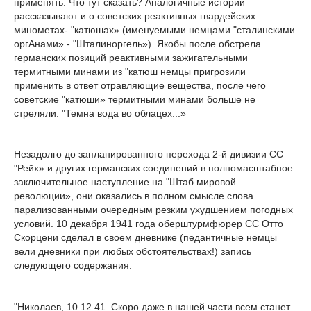
применять. Что тут сказать? Аналогичные истории
рассказывают и о советских реактивных гвардейских
минометах- "катюшах» (именуемыми немцами "сталинскими
оргАнами» - "Шталиноргель»). Якобы после обстрела
германских позиций реактивными зажигательными
термитными минами из "катюш немцы пригрозили
применить в ответ отравляющие вещества, после чего
советские "катюши» термитными минами больше не
стреляли. "Темна вода во облацех...»
Незадолго до запланированного перехода 2-й дивизии СС
"Рейх» и других германских соединений в полномасштабное
заключительное наступление на "Штаб мировой
революции», они оказались в полном смысле слова
парализованными очередным резким ухудшением погодных
условий. 10 декабря 1941 года оберштурмфюрер СС Отто
Скорцени сделал в своем дневнике (педантичные немцы
вели дневники при любых обстоятельствах!) запись
следующего содержания:
"Николаев, 10.12.41. Скоро даже в нашей части всем станет