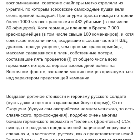
воспоминаниям, советские снайперы метко стреляли из
укрытий, по которым эсэсовские самоходные пушки вели
огонь прямой наводкой. При штурме Бреста немцы потеряли
более 1000 человек ранеными и 482 убитыми (в том числе
80 офицеров). Хотя германцы пленили в Бресте 7 000
красноармейцев (в том числе свыше 100 командиров), и хотя
советские пограничники, входившие в состав частей НКВД,
дрались гораздо упорнее, чем простые красноармейцы,
массами сдававшиеся в плен, собственные потери,
составившие пять процентов (!) от общего числа всех
германских потерь за первые восемь дней войны на
Восточном фронте, заставили многих немцев призадуматься
над характером предстоящей кампании.
Воздавая должное стойкости и героизму русского солдата
(пусть даже и одетого в красноармейскую форму), Отто
Скорцени (будучи сам австрийским немцем чешского, то есть
славянского, происхождения), подобно очень многим
бойцам германского вермахта и "зеленых (фронтовых) СС»,
никогда не разделял представлений нацистской верхушки о
славянах и, в частности, русских, как о представителях некой