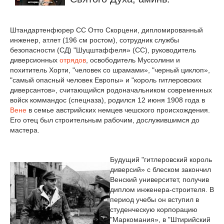
Штандартенфюрер СС Отто Скорцени, дипломированный
инженер, атлет (196 см ростом), сотрудник службы
безопасности (CД) "Шуцштаффеля» (СС), руководитель
диверсионных
отрядов
, освободитель Муссолини и
похититель Хорти, "человек со шрамами», "черный циклоп»,
"самый опасный человек Европы» и "король гитлеровских
диверсантов», считающийся родоначальником современных
войск коммандос (спецназа), родился 12 июня 1908 года в
Вене
в семье австрийских немцев чешского происхождения.
Его отец был строительным рабочим, дослужившимся до
мастера.
Будущий "гитлеровский король
диверсий» с блеском закончил
Венский университет, получив
диплом инженера-строителя. В
период учебы он вступил в
студенческую корпорацию
"Маркомания», в "Штирийский