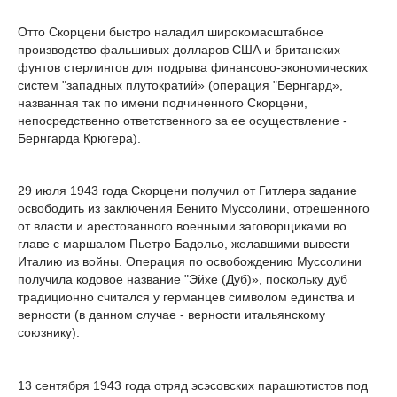
Отто Скорцени быстро наладил широкомасштабное
производство фальшивых долларов США и британских
фунтов стерлингов для подрыва финансово-экономических
систем "западных плутократий» (операция "Бернгард»,
названная так по имени подчиненного Скорцени,
непосредственно ответственного за ее осуществление -
Бернгарда Крюгера).
29 июля 1943 года Скорцени получил от Гитлера задание
освободить из заключения Бенито Муссолини, отрешенного
от власти и арестованного военными заговорщиками во
главе с маршалом Пьетро Бадольо, желавшими вывести
Италию из войны. Операция по освобождению Муссолини
получила кодовое название "Эйхе (Дуб)», поскольку дуб
традиционно считался у германцев символом единства и
верности (в данном случае - верности итальянскому
союзнику).
13 сентября 1943 года отряд эсэсовских парашютистов под