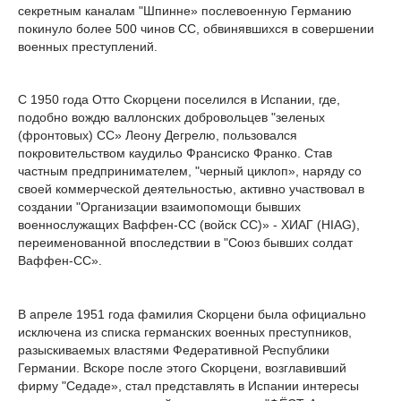
секретным каналам "Шпинне» послевоенную Германию
покинуло более 500 чинов СС, обвинявшихся в совершении
военных преступлений.
С 1950 года Отто Скорцени поселился в Испании, где,
подобно вождю валлонских добровольцев "зеленых
(фронтовых) СС» Леону Дегрелю, пользовался
покровительством каудильо Франсиско Франко. Став
частным предпринимателем, "черный циклоп», наряду со
своей коммерческой деятельностью, активно участвовал в
создании "Организации взаимопомощи бывших
военнослужащих Ваффен-СС (войск СС)» - ХИАГ (HIAG),
переименованной впоследствии в "Союз бывших солдат
Ваффен-СС».
В апреле 1951 года фамилия Скорцени была официально
исключена из списка германских военных преступников,
разыскиваемых властями Федеративной Республики
Германии. Вскоре после этого Скорцени, возглавивший
фирму "Седаде», стал представлять в Испании интересы