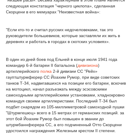
"низшей расы». Весьма характерным в этом плане является
следующая констатация "черного циклопа», сделанная
Скорцени в его мемуарах "Неизвестная война»:
"Если кто-то и считал русских недочеловеками, так это
руководители большевиков, которые заставляли их жить в
деревнях и работать в городах в скотских условиях».
В один из дней боев под Ельней в конце июля 1941 года
командир 6-й батареи II батальона (
дивизиона
)
артиллерийского
полка
2-й дивизии СС "Рейх»
гауптштурмфюрер СС Йоахим Румор, при виде советских
танков Т-34, надвигавшихся на позиции его батареи, вскочив
на мотоцикл, начал разъезжать между эсэсовскими
самоходными артиллерийскими установками, хладнокровно
командуя своими артиллеристами. Последний Т-34 был
подбит снарядом из 105-миллиметровой самоходной пушки
"Штурмгешюц» всего в 15 метрах от германских позиций. за
этот бой Йоахим Румор был повышен в звании до
штурмбаннфюрера СС, а его подчиненный Отто Скорцени
удостоился награждения Железным крестом II степени.