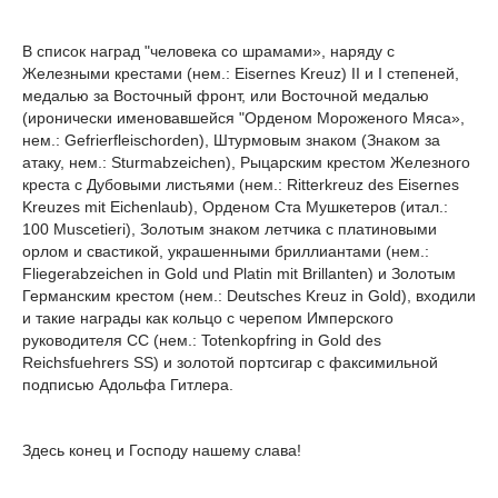
В список наград "человека со шрамами», наряду с
Железными крестами (нем.: Eisernes Kreuz) II и I степеней,
медалью за Восточный фронт, или Восточной медалью
(иронически именовавшейся "Орденом Мороженого Мяса»,
нем.: Gefrierfleischorden), Штурмовым знаком (Знаком за
атаку, нем.: Sturmabzeichen), Рыцарским крестом Железного
креста с Дубовыми листьями (нем.: Ritterkreuz des Eisernes
Kreuzes mit Eichenlaub), Орденом Ста Мушкетеров (итал.:
100 Muscetieri), Золотым знаком летчика с платиновыми
орлом и свастикой, украшенными бриллиантами (нем.:
Fliegerabzeichen in Gold und Platin mit Brillanten) и Золотым
Германским крестом (нем.: Deutsches Kreuz in Gold), входили
и такие награды как кольцо с черепом Имперского
руководителя СС (нем.: Totenkopfring in Gold des
Reichsfuehrers SS) и золотой портсигар с факсимильной
подписью Адольфа Гитлера.
Здесь конец и Господу нашему слава!