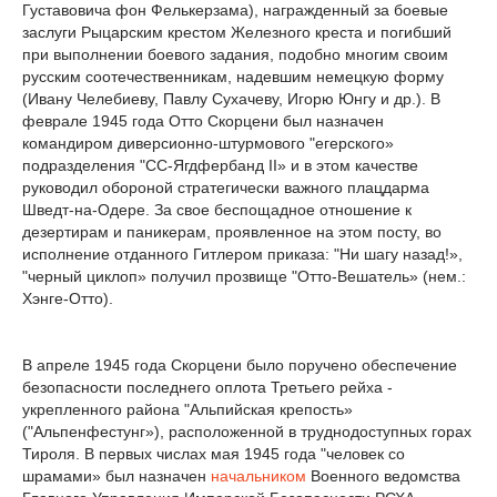
Густавовича фон Фелькерзама), награжденный за боевые
заслуги Рыцарским крестом Железного креста и погибший
при выполнении боевого задания, подобно многим своим
русским соотечественникам, надевшим немецкую форму
(Ивану Челебиеву, Павлу Сухачеву, Игорю Юнгу и др.). В
феврале 1945 года Отто Скорцени был назначен
командиром диверсионно-штурмового "егерского»
подразделения "СС-Ягдфербанд II» и в этом качестве
руководил обороной стратегически важного плацдарма
Шведт-на-Одере. За свое беспощадное отношение к
дезертирам и паникерам, проявленное на этом посту, во
исполнение отданного Гитлером приказа: "Ни шагу назад!»,
"черный циклоп» получил прозвище "Отто-Вешатель» (нем.:
Хэнге-Отто).
В апреле 1945 года Скорцени было поручено обеспечение
безопасности последнего оплота Третьего рейха -
укрепленного района "Альпийская крепость»
("Альпенфестунг»), расположенной в труднодоступных горах
Тироля. В первых числах мая 1945 года "человек со
шрамами» был назначен
начальником
Военного ведомства