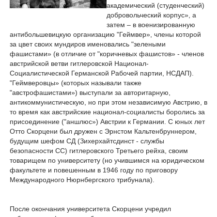
академический (студенческий)
добровольческий корпус», а
затем – в военизированную
антибольшевицкую организацию "Геймвер», члены которой
за цвет своих мундиров именовались "зелеными
фашистами» (в отличие от "коричневых фашистов» - членов
австрийской ветви гитлеровской Национал-
Социалистической Германской Рабочей партии, НСДАП).
"Геймверовцы» (которых называли также
"австрофашистами») выступали за авторитарную,
антикоммунистическую, но при этом независимую Австрию, в
то время как австрийские национал-социалисты боролись за
присоединение ("аншлюс») Австрии к Германии. С юных лет
Отто Скорцени был дружен с Эрнстом Кальтенбруннером,
будущим шефом СД (Зихерхайтсдинст - службы
безопасности СС) гитлеровского Третьего рейха, своим
товарищем по университету (но учившимся на юридическом
факультете и повешенным в 1946 году по приговору
Международного Нюрнбергского трибунала).
После окончания университета Скорцени учредил