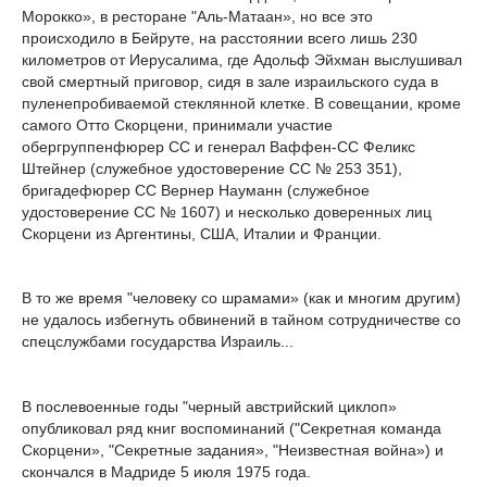
Морокко», в ресторане "Аль-Матаан», но все это
происходило в Бейруте, на расстоянии всего лишь 230
километров от Иерусалима, где Адольф Эйхман выслушивал
свой смертный приговор, сидя в зале израильского суда в
пуленепробиваемой стеклянной клетке. В совещании, кроме
самого Отто Скорцени, принимали участие
обергруппенфюрер СС и генерал Ваффен-СС Феликс
Штейнер (служебное удостоверение СС № 253 351),
бригадефюрер СС Вернер Науманн (служебное
удостоверение СС № 1607) и несколько доверенных лиц
Скорцени из Аргентины, США, Италии и Франции.
В то же время "человеку со шрамами» (как и многим другим)
не удалось избегнуть обвинений в тайном сотрудничестве со
спецслужбами государства Израиль...
В послевоенные годы "черный австрийский циклоп»
опубликовал ряд книг воспоминаний ("Секретная команда
Скорцени», "Секретные задания», "Неизвестная война») и
скончался в Мадриде 5 июля 1975 года.