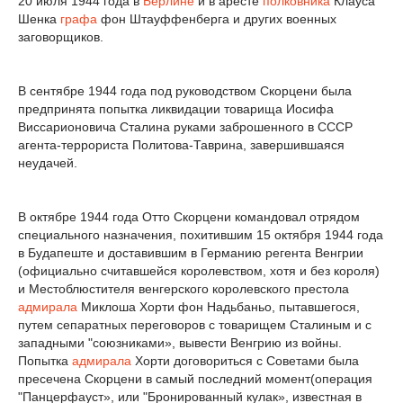
20 июля 1944 года в
Берлине
и в аресте
полковника
Клауса
Шенка
графа
фон Штауффенберга и других военных
заговорщиков.
В сентябре 1944 года под руководством Скорцени была
предпринята попытка ликвидации товарища Иосифа
Виссарионовича Сталина руками заброшенного в СССР
агента-террориста Политова-Таврина, завершившаяся
неудачей.
В октябре 1944 года Отто Скорцени командовал отрядом
специального назначения, похитившим 15 октября 1944 года
в Будапеште и доставившим в Германию регента Венгрии
(официально считавшейся королевством, хотя и без короля)
и Местоблюстителя венгерского королевского престола
адмирала
Миклоша Хорти фон Надьбаньо, пытавшегося,
путем сепаратных переговоров с товарищем Сталиным и с
западными "союзниками», вывести Венгрию из войны.
Попытка
адмирала
Хорти договориться с Советами была
пресечена Скорцени в самый последний момент(операция
"Панцерфауст», или "Бронированный кулак», известная в