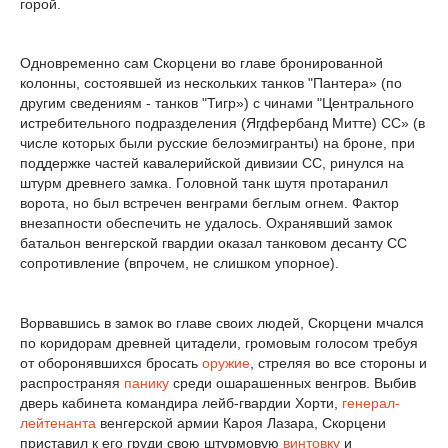
горой.
Одновременно сам Скорцени во главе бронированной
колонны, состоявшей из нескольких танков "Пантера» (по
другим сведениям - танков "Тигр») с чинами "Центрального
истребительного подразделения (Ягдфербанд Митте) СС» (в
числе которых были русские белоэмигранты) на броне, при
поддержке частей кавалерийской дивизии СС, ринулся на
штурм древнего замка. Головной танк шутя протаранил
ворота, но был встречен венграми беглым огнем. Фактор
внезапности обеспечить не удалось. Охранявший замок
батальон венгерской гвардии оказал танковом десанту СС
сопротивление (впрочем, не слишком упорное).
Ворвавшись в замок во главе своих людей, Скорцени мчался
по коридорам древней цитадели, громовым голосом требуя
от оборонявшихся бросать
оружие
, стреляя во все стороны и
распространяя
панику
среди ошарашенных венгров. Выбив
дверь кабинета командира лейб-гвардии Хорти,
генерал-
лейтенанта
венгерской армии Кароя Лазара, Скорцени
приставил к его груди свою штурмовую
винтовку
и