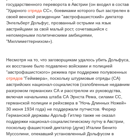
государственного переворота в Австрии (он входил в состав
"Ударного
отряда
СС», боевиками которого был застрелен в
своей венской резиденции "австрофашистский» диктатор
Энгельберт Дольфус, прозванный острыми на язык
австрийцами за свой малый рост, сочетавшийся с
непомерными политическими амбициями,
"Миллиметтернихом»).
Несмотря на то, что заговорщикам удалось убить Дольфуса,
их восстание было подавлено войсками и полицией
"австрофашистского» режима при поддержке полувоенных
отрядов
"Геймвера», поскольку штурмовые отряды (СА)
австрийских национал-социалистов (озлобленные недавним
разгромом германских СА и расстрелом их руководства,
включая начальника штаба СА Эрнста Рема, силами СС,
германской полиции и рейхсвера в "Ночь Длинных Ножей»
30 июня 1934 года) не поддержали путчистов. Фюрер
Германской державы Адольф Гитлер также не оказал
поддержки национал-социалистическому путчу в Австрии,
поскольку фашистский диктатор (дуче) Италии Бенито
Муссолини, опекавший установленный Дольфусом в