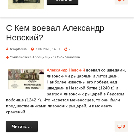
С Кем воевал Александр
Невский?
templarius
7-06-2026, 14:31
7
"Библиотека Ассоциации"
/
С-библиотека
Александр Невский
воевал со шведами,
ливонскими рыцарями и литовцами.
Наиболее известны его победа над
шведами в Невской битве (1240 г.) и
разгром ливонских рыцарей в Ледовом
побоище (1242 г.). Что касается меченосцев, то они были
предшественниками ливонских рыцарей, и к моменту
сражений ...
Читать ...
0