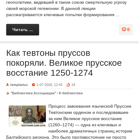
геополитики, видевшей в таком союзе смертельную угрозу
своей морской гегемонии. В данной лекции
рассматриваются ключевые попытки формирования ...
Читать ...
0
Как тевтоны пруссов
покоряли. Великое прусское
восстание 1250-1274
templarius
1-07-2026, 12:43
19
"Библиотека Ассоциации"
/
К-библиотека
Процесс завоевания языческой Пруссии
Тевтонским орденом и последовавшее
за ним Великое прусское восстание
(1260–1274) — одна из ключевых и
наиболее драматичных страниц истории
Балтийского региона. Это было противостояние не просто