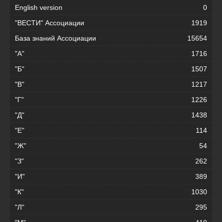
English version
0
"ВЕСТИ" Ассоциации
1919
База знаний Ассоциации
15654
"А"
1716
"Б"
1507
"В"
1217
"Г"
1226
"Д"
1438
"Е"
114
"Ж"
54
"З"
262
"И"
389
"К"
1030
"Л"
295