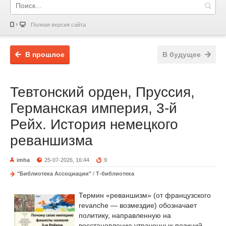
Полная версия сайта
В прошлое
В будущее
Тевтонский орден, Пруссия,
Германская империя, 3-й
Рейх. История немецкого
реваншизма
imha
25-07-2026, 16:44
9
"Библиотека Ассоциации"
/
Т-библиотека
Термин «реваншизм» (от французского
revanche — возмездие) обозначает
политику, направленную на
восстановление утраченных позиций