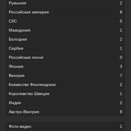
Румыния
2
Российская империя
8
СХС
0
Македония
1
Болгария
2
Сербия
1
Российская песня
0
Япония
3
Венгрия
7
Княжество Финляндское
2
Королевство Швеция
1
Индия
2
Австро-Венгрия
8
Фото-видео
1