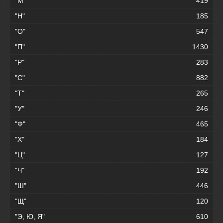
"М"
419
"Н"
185
"О"
547
"П"
1430
"Р"
283
"С"
882
"Т"
265
"У"
246
"Ф"
465
"Х"
184
"Ц"
127
"Ч"
192
"Ш"
446
"Щ"
120
"Э, Ю, Я"
610