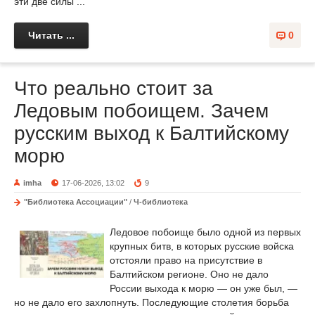
эти две силы ...
Читать ...
0
Что реально стоит за
Ледовым побоищем. Зачем
русским выход к Балтийскому
морю
imha
17-06-2026, 13:02
9
"Библиотека Ассоциации"
/
Ч-библиотека
Ледовое побоище было одной из первых
крупных битв, в которых русские войска
отстояли право на присутствие в
Балтийском регионе. Оно не дало
России выхода к морю — он уже был, —
но не дало его захлопнуть. Последующие столетия борьба