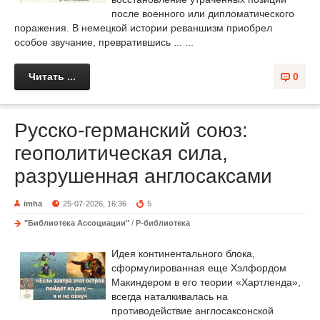
после военного или дипломатического
поражения. В немецкой истории реваншизм приобрел
особое звучание, превратившись ... ...
Читать ...
0
Русско-германский союз:
геополитическая сила,
разрушенная англосаксами
imha
25-07-2026, 16:36
5
"Библиотека Ассоциации"
/
Р-библиотека
Идея континентального блока,
сформулированная еще Хэлфордом
Макиндером в его теории «Хартленда»,
всегда наталкивалась на
противодействие англосаксонской