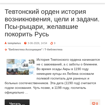
Тевтонский орден история
возникновения, цели и задачи.
Псы-рыцари, желавшие
покорить Русь
templarius
3-06-2026, 14:54
9
"Библиотека Ассоциации"
/
Т-библиотека
История Тевтонского ордена начинается
не с завоеваний, а с заботы о ближнем.
Во время осады Акры в 1190 году
немецкие купцы из Любека основали
полевой госпиталь для раненых и
больных соотечественников. Эта дата (1190 год) считается
годом основания. Чуть позже, в 1198 году, госпиталь
официально ...
Читать ...
0