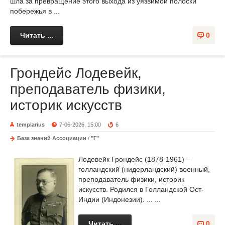
шла за превращение этого выхода из уязвимой полоски
побережья в ...
Читать ...
0
Грондейс Лодевейк,
преподаватель физики,
историк искусств
templarius
7-06-2026, 15:00
6
База знаний Ассоциации
/
"Г"
Лодевейк Грондейс (1878-1961) –
голландский (нидерландский) военный,
преподаватель физики, историк
искусств. Родился в Голландской Ост-
Индии (Индонезии). ... ...
Читать ...
0