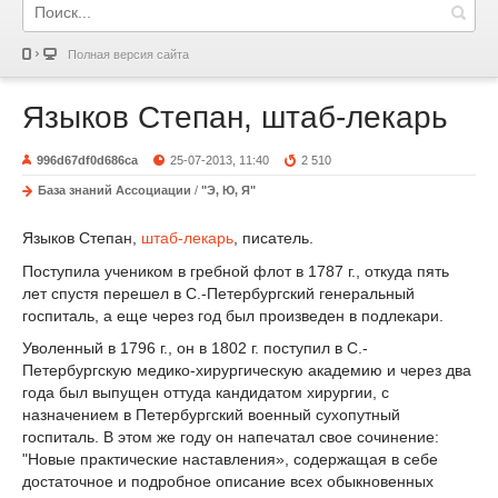
Полная версия сайта
Языков Степан, штаб-лекарь
996d67df0d686ca
25-07-2013, 11:40
2 510
База знаний Ассоциации
/
"Э, Ю, Я"
Языков Степан,
штаб-лекарь
, писатель.
Поступила учеником в гребной флот в 1787 г., откуда пять
лет спустя перешел в С.-Петербургский генеральный
госпиталь, а еще через год был произведен в подлекари.
Уволенный в 1796 г., он в 1802 г. поступил в С.-
Петербургскую медико-хирургическую академию и через два
года был выпущен оттуда кандидатом хирургии, с
назначением в Петербургский военный сухопутный
госпиталь. В этом же году он напечатал свое сочинение:
"Новые практические наставления», содержащая в себе
достаточное и подробное описание всех обыкновенных