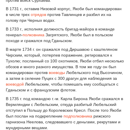
против войск Сурхаева.
В 1731 г., оставив Низовой корпус, Якоби был командирован
в числе трех
отрядов
против Тавлинцев и разбил их на
голову при Черных водах.
В 1733 г., исполняя должность бригад-майора в команде
генерал-
полковника
Загрятского, Якоби был в польском
походе и сражался под Гданьском.
В марте 1734 г. он сражался под Диршавою с каштеляном
Чирским, который, потерпев поражение, ретировался к
Тухолю; посланный со 100 охотников, Якоби отбил несколько
обозов и много разного имущества. В том же году он был
командирован против
воеводы
Любельского под Высочином,
a затем в селение Пуцех с 300 драгун для наблюдения за
воеводой
Любельским, чтобы помешать ему сообщаться с
Гданьском и с французским флотом.
В 1735 г. под командою г.-м. Карла Бирона Якоби сражался в
Вермляндии с Любельским, откуда разбитый Любельский
отступил в Польшу до Королевских Кресл. После того Якоби
был послан на подкрепление
подполковника
рижского
гарнизона Неелова, следовавшего с деньгами, рекрутами и
мундирными вещами.