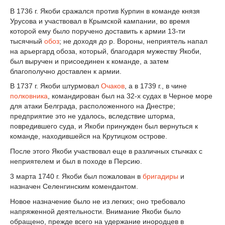
В 1736 г. Якоби сражался против Курпин в команде князя
Урусова и участвовал в Крымской кампании, во время
которой ему было поручено доставить к армии 13-ти
тысячный
обоз
; не доходя до р. Вороны, неприятель напал
на арьергард обоза, который, благодаря мужеству Якоби,
был выручен и присоединен к команде, a затем
благополучно доставлен к армии.
В 1737 г. Якоби штурмовал
Очаков
, а в 1739 г., в чине
полковника
, командирован был на 32-х судах в Черное море
для атаки Белграда, расположенного на Днестре;
предприятие это не удалось, вследствие шторма,
повредившего суда, и Якоби принужден был вернуться к
команде, находившейся на Крутицком острове.
После этого Якоби участвовал еще в различных стычках с
неприятелем и был в походе в Персию.
3 марта 1740 г. Якоби был пожалован в
бригадиры
и
назначен Селенгинским комендантом.
Новое назначение было не из легких; оно требовало
напряженной деятельности. Внимание Якоби было
обращено, прежде всего на удержание инородцев в