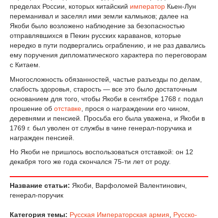
пределах России, которых китайский
император
Кьен-Лун
переманивал и заселял ими земли калмыков; далее на
Якоби было возложено наблюдение за безопасностью
отправлявшихся в Пекин русских караванов, которые
нередко в пути подвергались ограблению, и не раз давались
ему поручения дипломатического характера по переговорам
с Китаем.
Многосложность обязанностей, частые разъезды по делам,
слабость здоровья, старость — все это было достаточным
основанием для того, чтобы Якоби в сентябре 1768 г. подал
прошение об
отставке
, прося о награждении его чином,
деревнями и пенсией. Просьба его была уважена, и Якоби в
1769 г. был уволен от службы в чине генерал-поручика и
награжден пенсией.
Но Якоби не пришлось воспользоваться отставкой: он 12
декабря того же года скончался 75-ти лет от роду.
Название статьи:
Якоби, Варфоломей Валентинович,
генерал-поручик
Категория темы:
Русская Императорская армия
,
Русско-