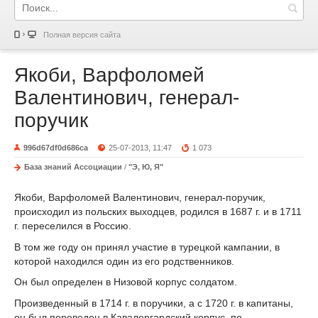
Полная версия сайта
Якоби, Варфоломей
Валентинович, генерал-
поручик
996d67df0d686ca
25-07-2013, 11:47
1 073
База знаний Ассоциации
/
"Э, Ю, Я"
Якоби, Варфоломей Валентинович, генерал-поручик,
происходил из польских выходцев, родился в 1687 г. и в 1711
г. переселился в Россию.
В том же году он принял участие в турецкой кампании, в
которой находился один из его родственников.
Он был определен в Низовой корпус солдатом.
Произведенный в 1714 г. в поручики, а с 1720 г. в капитаны,
он был переведен в Кавалергардский корпус, по