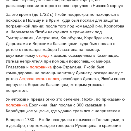
раскассировании которого снова вернулся в Низовой корпус.
За это время (до 1722 г.) Якоби неоднократно находился в
походах в Польшу и в Крым, куда был послан для защиты
пограничной линии; после того под командой г.-м. Кропотова
и Шереметева Якоби находился в сражениях под
Тумтаркалами, Амерханом, Канабуром, Карабудаками,
Дюргалами и Верхними Казанищами, куда был послан с
ротою от команды майора Глазатова на помощь
двухтысячиому
отряду
к,азаков, осажденных в Казанищах.
Изгнав неприятеля при помощи подоспевших майора
Глазатова и
полковника
фон-Стралана, Якоби был
командирован на помощь капитану Дианету, осажденному с
ротою
Астраханского полка
; освободив Дианета, Якоби снова
вернулся к Верхним Казанищам, которым угрожал
неприятель.
Уничтожив и предав огню это селение, Якоби, по приказанию
полковника
Еропкина, был послан с 300 казаками в
Карабудацкое ущелье, где удачно сразился с неприятелем.
В апреле 1730 г. Якоби находился в стычках с Тавлинцами, а
в декабре, под командою генерала Румянцева, в сражении