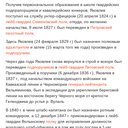
Получив первоначальное образование в школе гвардейских
подпрапорщиков и кавалерийских юнкеров, Яковлев
поступил на службу унтер-офицером (20 апреля 1824 г.) в
лейб-гвардии Семеновский полк
, откуда, по желанию
начальства, 8 июля 1827 г. был переведен в
Петровский
пехотный полк
.
Здесь Яковлев (24 февраля 1829 г.) был назначен полковым
адъютантом
и затем (15 марта того же года) произведен в
подпоручики
.
Через два года Яковлев снова вернулся в строй и вскоре был
переведен
подпоручиком
в
лейб-гвардии Литовский полк
.
Произведенный в поручики (6 декабря 1836 г.), Яковлев в
1837 г., под начальством командующего войсками на
Кавказской линии и Черномории
генерал-лейтенанта
Вельяминова, был в экспедиции для укрепления береговой
линии на восточном берегу Черного моря от крепости
Геленджика до устья р. Вулаль.
В 1840 г. в чине штабс-капитана он был назначен ротным
командиром, а 12 декабря 1847 г. прикомандирован к лейб-
гвардии Волынскому
полку
для исправления должности
младшего штаб-офицера и в том же году послан в 1-ую