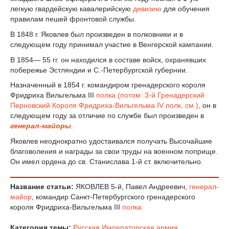
легкую гвардейскую кавалерийскую
дивизию
для обучения
правилам пешей фронтовой службы.
В 1848 г. Яковлев был произведен в полковники и в
следующем году принимал участие в Венгерской кампании.
В 1854— 55 гг. он находился в составе войск, охранявших
побережье Эстляндии и С.-Петербургской губернии.
Назначенный в 1854 г. командиром гренадерского короля
Фридриха Вильгельма III
полка
(потом:
3-й Гренадерский
Перновский Короля Фридриха-Вильгельма IV полк, см.
)
, он в
следующем году за отличие по службе был произведен в
генерал-майоры
.
Яковлев неоднократно удостаивался получать Высочайшие
благоволения и награды за свои труды на военном поприще.
Он имел ордена до св. Станислава 1-й ст. включительно.
Название статьи:
ЯКОВЛЕВ 5-й, Павел Андреевич,
генерал-
майор
, командир Санкт-Петербургского гренадерского
короля Фридриха-Вильгельма III
полка
Категория темы:
Русская Императорская армия
,