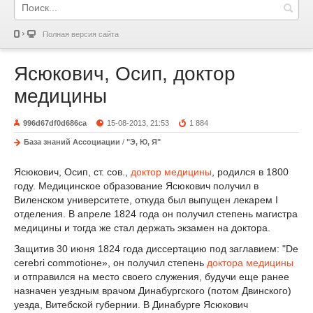
Полная версия сайта
Ясюкович, Осип, доктор
медицины
996d67df0d686ca
15-08-2013, 21:53
1 884
База знаний Ассоциации
/
"Э, Ю, Я"
Ясюкович, Осип, ст. сов.,
доктор медицины
, родился в 1800
году. Медицинское образование Ясюкович получил в
Виленском университете, откуда был выпущен лекарем I
отделения. В апреле 1824 года он получил степень магистра
медицины и тогда же стал держать экзамен на доктора.
Защитив 30 июня 1824 года диссертацию под заглавием: "De
cerebri commotioне», он получил степень
доктора медицины
и отправился на место своего служения, будучи еще ранее
назначен уездным врачом Динабургского (потом Двинского)
уезда, Витебской губернии. В Динабурге Ясюкович