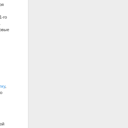
ря
1-го
.
довые
лку
,
го
н
той