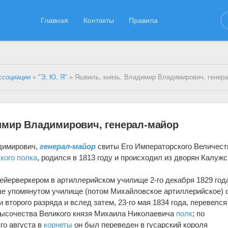
Главная
Контакты
Правила
ссоциации
»
"Э, Ю, Я"
» Яшвиль, князь, Владимир Владимирович, генер
имир Владимирович, генерал-майор
димирович,
генерал-майор
свиты Его Императорского Величест
кого полка
, родился в 1813 году и происходил из дворян Калуж
йерверкером в артиллерийском училище 2-го декабря 1829 год
ше упомянутом училище (потом Михайловское артиллерийское) 
 второго разряда и вслед затем, 23-го мая 1834 года, перевелся
высочества Великого князя Михаила Николаевича
полк
; по
го августа в
корнеты
он был переведен в гусарский короля