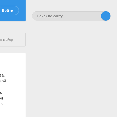
Войти
ал-майор
ва,
ской
а.
он
 в