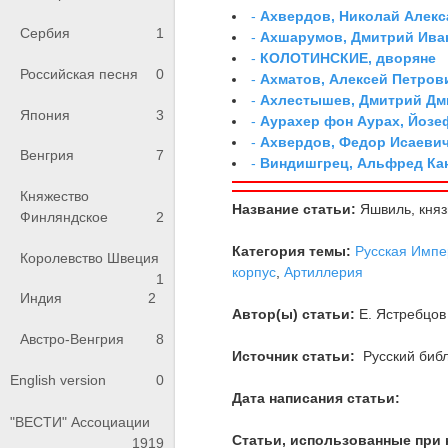
-
Ахвердов, Николай Алекс
Сербия
1
-
Ахшарумов, Дмитрий Иван
-
КОЛОТИНСКИЕ, дворяне
Российская песня
0
-
Ахматов, Алексей Петров
-
Ахлестышев, Дмитрий Дми
Япония
3
-
Аурахер фон Аурах, Йозе
-
Ахвердов, Федор Исаевич
Венгрия
7
-
Виндишгрец, Альфред Кан
Княжество
Название статьи:
Яшвиль, княз
Финляндское
2
Категория темы:
Русская Импе
Королевство Швеция
корпус
,
Артиллерия
1
Индия
2
Автор(ы) статьи:
Е. Ястребцов
Австро-Венгрия
8
Источник статьи:
Русский библ
English version
0
Дата написания статьи:
"ВЕСТИ" Ассоциации
Статьи, использованные при 
1919