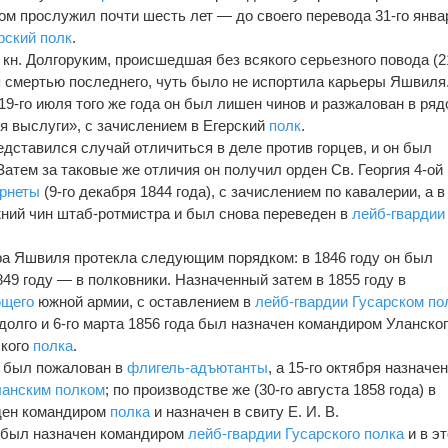
ром прослужил почти шесть лет — до своего перевода 31-го янва
рский полк
.
кн. Долгоруким, происшедшая без всякого серьезного повода (2
я смертью последнего, чуть было не испортила карьеры Яшвиля
-го июля того же года он был лишен чинов и разжалован в ря
ля выслуги», с зачислением в Егерский
полк
.
ставился случай отличиться в деле против горцев, и он был
атем за таковые же отличия он получил орден Св. Георгия 4-ой
орнеты
(9-го декабря 1844 года), с зачислением по кавалерии, а в
ний чин штаб-ротмистра и был снова переведен в
лейб-гвардии
а Яшвиля протекла следующим порядком: в 1846 году он был
849 году — в полковники. Назначенный затем в 1855 году в
ющего
южной армии, с оставлением в
лейб-гвардии Гусарском по
олго и 6-го марта 1856 года был назначен командиром Уланско
ского
полка
.
он был пожалован в
флигель-адъютанты
, а 15-го октября назначе
ланским полком
; по производстве же (30-го августа 1858 года) в
ден командиром
полка
и назначен в свиту Е. И. В.
он был назначен командиром
лейб-гвардии Гусарского полка
и в э