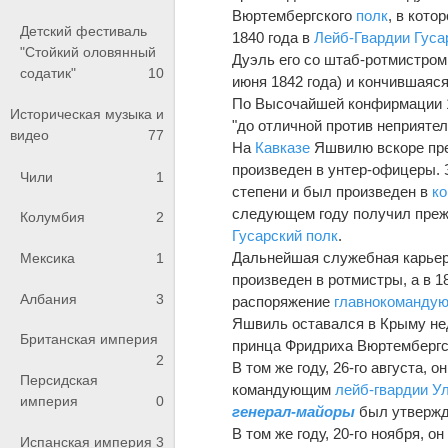
Вюртембергского
полк
, в кото
Детский фестиваль
1840 года в
Лейб-Гвардии Гуса
"Стойкий оловянный
Дуэль его со штаб-ротмистром 
содатик"
10
июня 1842 года) и кончившаяс
По Высочайшей конфирмации 19
Историческая музыка и
"до отличной против неприяте
видео
77
На
Кавказе
Яшвилю вскоре пред
произведен в унтер-офицеры. З
Чили
1
степени и был произведен в
к
следующем году получил преж
Колумбия
2
Гусарский полк
.
Дальнейшая служебная карьер
Мексика
1
произведен в ротмистры, а в 1
Албания
3
распоряжение
главнокоманду
Яшвиль оставался в Крыму нед
Британская империя
принца Фридриха Вюртемберг
2
В том же году, 26-го августа, 
Персидская
командующим
лейб-гвардии У
империя
0
генерал-майоры
был утверж
В том же году, 20-го ноября, 
Испанская империя
3