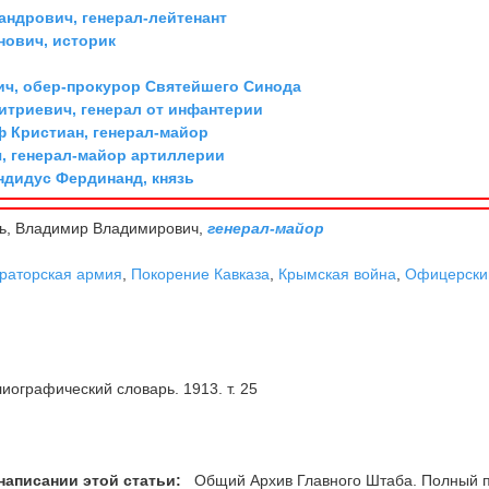
андрович, генерал-лейтенант
ович, историк
ич, обер-прокурор Святейшего Синода
триевич, генерал от инфантерии
ф Кристиан, генерал-майор
, генерал-майор артиллерии
дидус Фердинанд, князь
ь, Владимир Владимирович,
генерал-майор
раторская армия
,
Покорение Кавказа
,
Крымская война
,
Офицерски
иографический словарь. 1913. т. 25
написании этой статьи:
Общий Архив Главного Штаба. Полный 