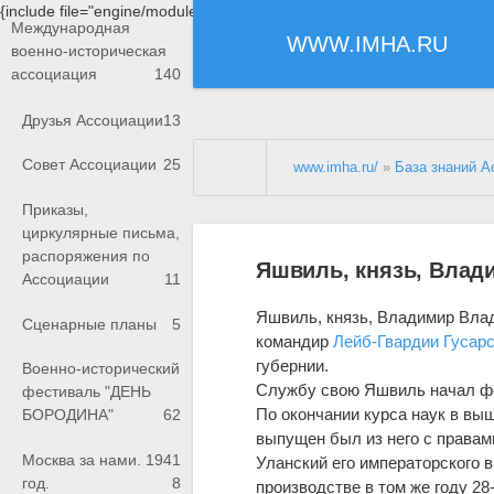
{include file="engine/modules/saperu/head.php"}
Международная
WWW.IMHA.RU
военно-историческая
ассоциация
140
Друзья Ассоциации
13
Совет Ассоциации
25
www.imha.ru/
»
База знаний А
Приказы,
циркулярные письма,
распоряжения по
Яшвиль, князь, Влад
Ассоциации
11
Яшвиль, князь, Владимир Вла
Сценарные планы
5
командир
Лейб-Гвардии Гусарс
губернии.
Военно-исторический
Службу свою Яшвиль начал фе
фестиваль "ДЕНЬ
По окончании курса наук в вы
БОРОДИНА"
62
выпущен был из него с правами
Москва за нами. 1941
Уланский его императорского 
год.
8
производстве в том же году 28-