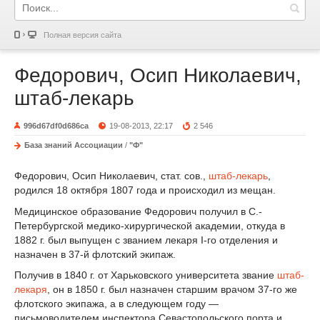
Полная версия сайта
Федорович, Осип Николаевич,
штаб-лекарь
996d67df0d686ca
19-08-2013, 22:17
2 546
База знаний Ассоциации
/
"Ф"
Федорович, Осип Николаевич, стат. сов.,
штаб-лекарь
,
родился 18 октября 1807 года и происходил из мещан.
Медицинское образование Федорович получил в С.-
Петербургской медико-хирургической академии, откуда в
1882 г. был выпущен с званием лекаря I-го отделения и
назначен в 37-й флотский экипаж.
Получив в 1840 г. от Харьковского университета звание
штаб-
лекаря
, он в 1850 г. был назначен старшим врачом 37-го же
флотского экипажа, а в следующем году —
письмоводителем инспектора Севастопольского порта и,