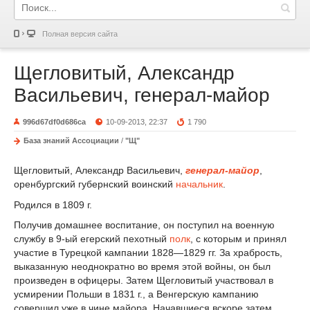
Полная версия сайта
Щегловитый, Александр
Васильевич, генерал-майор
996d67df0d686ca
10-09-2013, 22:37
1 790
База знаний Ассоциации
/
"Щ"
Щегловитый, Александр Васильевич,
генерал-майор
,
оренбургский губернский воинский
начальник
.
Родился в 1809 г.
Получив домашнее воспитание, он поступил на военную
службу в 9-ый егерский пехотный
полк
, с которым и принял
участие в Турецкой кампании 1828—1829 гг. За храбрость,
выказанную неоднократно во время этой войны, он был
произведен в офицеры. Затем Щегловитый участвовал в
усмирении Польши в 1831 г., а Венгерскую кампанию
совершил уже в чине майора. Начавшиеся вскоре затем