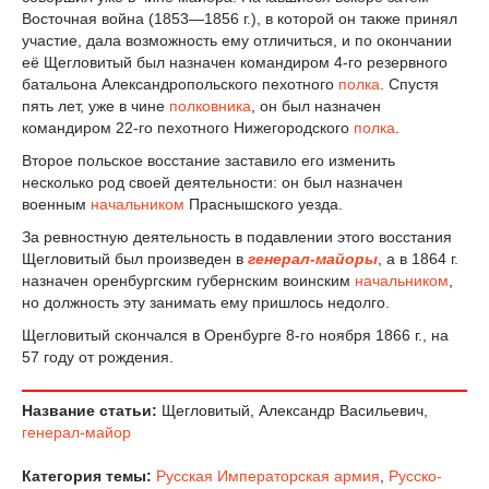
Восточная война (1853—1856 г.), в которой он также принял
участие, дала возможность ему отличиться, и по окончании
её Щегловитый был назначен командиром 4-го резервного
батальона Александропольского пехотного
полка
. Спустя
пять лет, уже в чине
полковника
, он был назначен
командиром 22-го пехотного Нижегородского
полка
.
Второе польское восстание заставило его изменить
несколько род своей деятельности: он был назначен
военным
начальником
Праснышского уезда.
За ревностную деятельность в подавлении этого восстания
Щегловитый был произведен в
генерал-майоры
, а в 1864 г.
назначен оренбургским губернским воинским
начальником
,
но должность эту занимать ему пришлось недолго.
Щегловитый скончался в Оренбурге 8-го ноября 1866 г., на
57 году от рождения.
Название статьи:
Щегловитый, Александр Васильевич,
генерал-майор
Категория темы:
Русская Императорская армия
,
Русско-