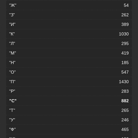
"Ж"
54
"З"
262
"И"
389
"К"
1030
"Л"
295
"М"
419
"Н"
185
"О"
547
"П"
1430
"Р"
283
"С"
882
"Т"
265
"У"
246
"Ф"
465