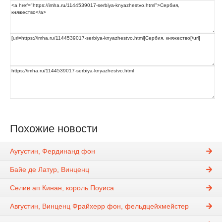
Похожие новости
Аугустин, Фердинанд фон
Байе де Латур, Винценц
Селив ап Кинан, король Поуиса
Августин, Винценц Фрайхерр фон, фельдцейхмейстер