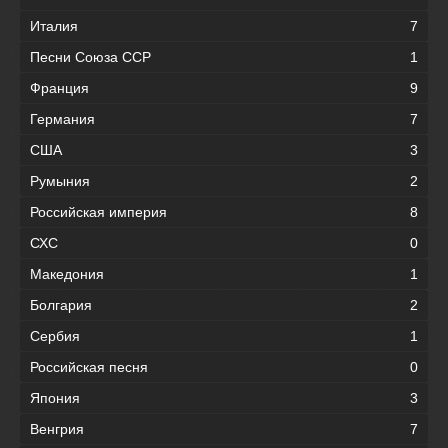
Италия
7
Песни Союза ССР
1
Франция
9
Германия
7
США
3
Румыния
2
Российская империя
8
СХС
0
Македония
1
Болгария
2
Сербия
1
Российская песня
0
Япония
3
Венгрия
7