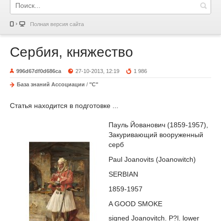
Полная версия сайта
Сербия, княжество
996d67df0d686ca
27-10-2013, 12:19
1 986
База знаний Ассоциации
/
"С"
Статья находится в подготовке ...
Пауль Йованович (1859-1957),
Закуривающий вооруженный
серб
Paul Joanovits (Joanowitch)
SERBIAN
1859-1957
A GOOD SMOKE
signed Joanovitch. P?l. lower