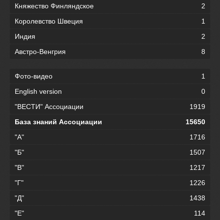
Княжество Финляндское
2
Королевство Швеция
1
Индия
2
Австро-Венгрия
8
Фото-видео
1
English version
0
"ВЕСТИ" Ассоциации
1919
База знаний Ассоциации
15650
"А"
1716
"Б"
1507
"В"
1217
"Г"
1226
"Д"
1438
"Е"
114