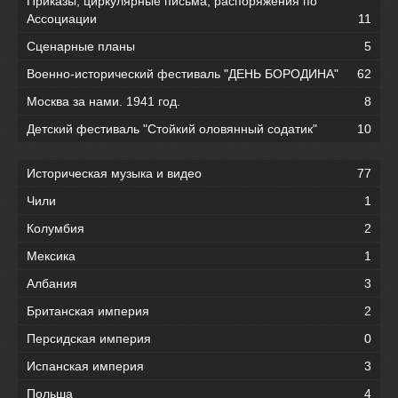
Приказы, циркулярные письма, распоряжения по
Ассоциации
11
Сценарные планы
5
Военно-исторический фестиваль "ДЕНЬ БОРОДИНА"
62
Москва за нами. 1941 год.
8
Детский фестиваль "Стойкий оловянный содатик"
10
Историческая музыка и видео
77
Чили
1
Колумбия
2
Мексика
1
Албания
3
Британская империя
2
Персидская империя
0
Испанская империя
3
Польша
4