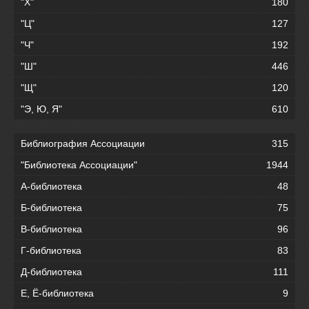
"Х"
180
"Ц"
127
"Ч"
192
"Ш"
446
"Щ"
120
"Э, Ю, Я"
610
Библиография Ассоциации
315
"Библиотека Ассоциации"
1944
А-библиотека
48
Б-библиотека
75
В-библиотека
96
Г-библиотека
83
Д-библиотека
111
Е, Ё-библиотека
9