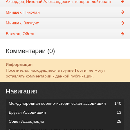
Ахвердов, Николай Александрович, генерал-лейтенант
Мнишек, Николай
Мнишек, Зигмунт
Бахман, Ойген
Комментарии (0)
Информация
Посетители, находящиеся в группе
Гости
, не могут
оставлять комментарии к данной публикации.
Навигация
Международная военно-историческая ассоциация
140
Друзья Ассоциации
13
Совет Ассоциации
25