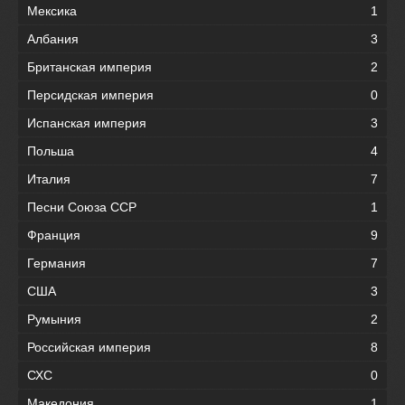
Мексика
1
Албания
3
Британская империя
2
Персидская империя
0
Испанская империя
3
Польша
4
Италия
7
Песни Союза ССР
1
Франция
9
Германия
7
США
3
Румыния
2
Российская империя
8
СХС
0
Македония
1