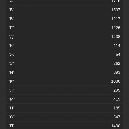
"А"
1716
"Б"
1507
"В"
1217
"Г"
1226
"Д"
1438
"Е"
114
"Ж"
54
"З"
262
"И"
393
"К"
1030
"Л"
295
"М"
419
"Н"
185
"О"
547
"П"
1430