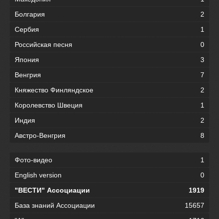
Болгария
2
Сербия
1
Российская песня
0
Япония
3
Венгрия
7
Княжество Финляндское
2
Королевство Швеция
1
Индия
2
Австро-Венгрия
8
Фото-видео
1
English version
0
"ВЕСТИ" Ассоциации
1919
База знаний Ассоциации
15657