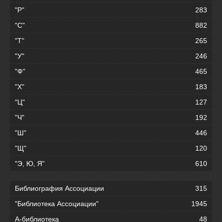
"Р"
283
"С"
882
"Т"
265
"У"
246
"Ф"
465
"Х"
183
"Ц"
127
"Ч"
192
"Ш"
446
"Щ"
120
"Э, Ю, Я"
610
Библиография Ассоциации
315
"Библиотека Ассоциации"
1945
А-библиотека
48