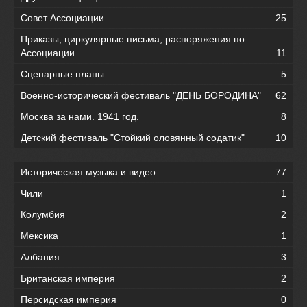
Совет Ассоциации
25
Приказы, циркулярные письма, распоряжения по
Ассоциации
11
Сценарные планы
5
Военно-исторический фестиваль "ДЕНЬ БОРОДИНА"
62
Москва за нами. 1941 год.
8
Детский фестиваль "Стойкий оловянный содатик"
10
Историческая музыка и видео
77
Чили
1
Колумбия
2
Мексика
1
Албания
3
Британская империя
2
Персидская империя
0