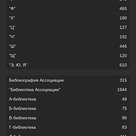
"Ф"
465
"Х"
180
"Ц"
127
"Ч"
192
"Ш"
446
"Щ"
120
"Э, Ю, Я"
610
Библиография Ассоциации
315
"Библиотека Ассоциации"
1944
А-библиотека
48
Б-библиотека
75
В-библиотека
96
Г-библиотека
83