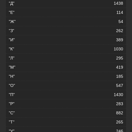
"Д"
1438
"Е"
114
"Ж"
54
"З"
262
"И"
389
"К"
1030
"Л"
295
"М"
419
"Н"
185
"О"
547
"П"
1430
"Р"
283
"С"
882
"Т"
265
"У"
246