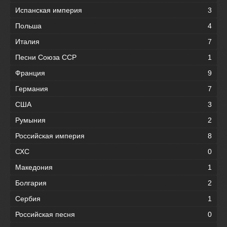
Испанская империя
3
Польша
4
Италия
7
Песни Союза ССР
1
Франция
9
Германия
7
США
3
Румыния
2
Российская империя
8
СХС
0
Македония
1
Болгария
2
Сербия
1
Российская песня
0