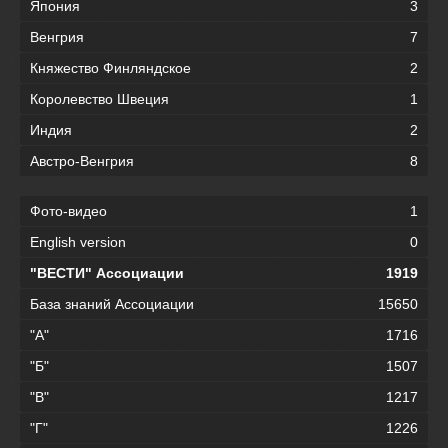
Япония
3
Венгрия
7
Княжество Финляндское
2
Королевство Швеция
1
Индия
2
Австро-Венгрия
8
Фото-видео
1
English version
0
"ВЕСТИ" Ассоциации
1919
База знаний Ассоциации
15650
"А"
1716
"Б"
1507
"В"
1217
"Г"
1226