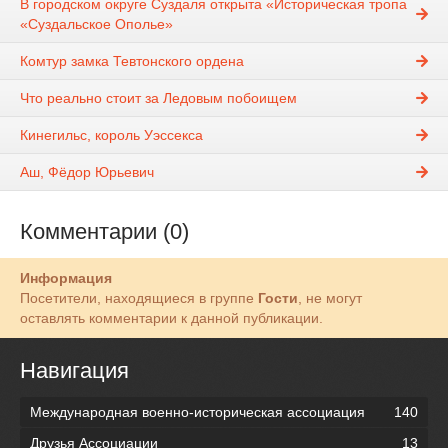
В городском округе Суздаля открыта «Историческая тропа
«Суздальское Ополье»
Комтур замка Тевтонского ордена
Что реально стоит за Ледовым побоищем
Кинегильс, король Уэссекса
Аш, Фёдор Юрьевич
Комментарии (0)
Информация
Посетители, находящиеся в группе
Гости
, не могут
оставлять комментарии к данной публикации.
Навигация
Международная военно-историческая ассоциация
140
Друзья Ассоциации
13