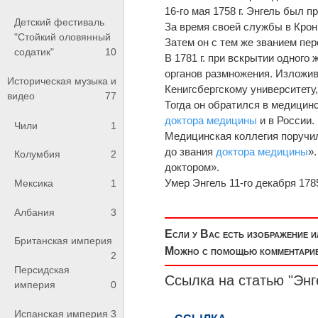
16-го мая 1758 г. Энгель был п
Детский фестиваль
За время своей службы в Кро
"Стойкий оловянный
Затем он с тем же званием пе
содатик"
10
В 1781 г. при вскрытии одного
органов размножения. Изложив
Историческая музыка и
Кенигсбергскому университету,
видео
77
Тогда он обратился в медицин
доктора медицины
и в России.
Чили
1
Медицинская коллегия поручи
до звания
доктора медицины
»
Колумбия
2
доктором».
Умер Энгель 11-го декабря 178
Мексика
1
Албания
3
Если у Вас есть изображение 
Британская империя
Можно с помощью комментариев
2
Персидская
Ссылка на статью "Энг
империя
0
Испанская империя
3