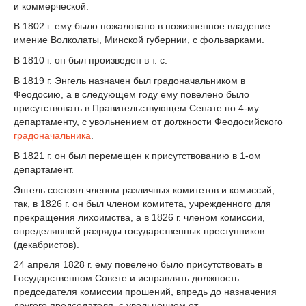
и коммерческой.
В 1802 г. ему было пожаловано в пожизненное владение
имение Волколаты, Минской губернии, с фольварками.
В 1810 г. он был произведен в т. с.
В 1819 г. Энгель назначен был градоначальником в
Феодосию, а в следующем году ему повелено было
присутствовать в Правительствующем Сенате по 4-му
департаменту, с увольнением от должности Феодосийского
градоначальника
.
В 1821 г. он был перемещен к присутствованию в 1-ом
департамент.
Энгель состоял членом различных комитетов и комиссий,
так, в 1826 г. он был членом комитета, учрежденного для
прекращения лихоимства, а в 1826 г. членом комиссии,
определявшей разряды государственных преступников
(декабристов).
24 апреля 1828 г. ему повелено было присутствовать в
Государственном Совете и исправлять должность
председателя комиссии прошений, впредь до назначения
другого председателя, с увольнением от