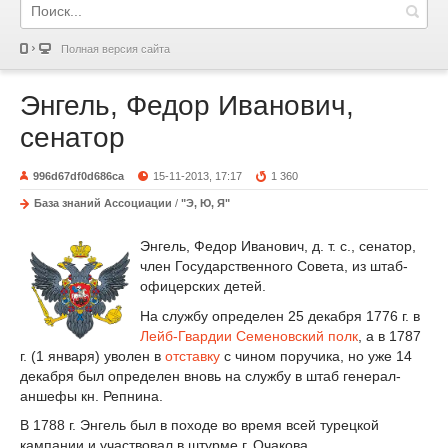
Полная версия сайта
Энгель, Федор Иванович,
сенатор
996d67df0d686ca
15-11-2013, 17:17
1 360
База знаний Ассоциации
/
"Э, Ю, Я"
Энгель, Федор Иванович, д. т. с., сенатор,
член Государственного Совета, из штаб-
офицерских детей.
На службу определен 25 декабря 1776 г. в
Лейб-Гвардии Семеновский полк
, а в 1787
г. (1 января) уволен в
отставку
с чином поручика, но уже 14
декабря был определен вновь на службу в штаб генерал-
аншефы кн. Репнина.
В 1788 г. Энгель был в походе во время всей турецкой
кампании и участвовал в штурме г. Очакова.