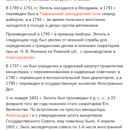
В 1789 и 1791 г.г. Энгель находился в Молдавии, в 1791 г.
переведен был в
Таврический гренадерский полк
секунд-
майором, а в 1794 г., во время польского восстания,
находился в походе и делах против мятежников.
Произведенный в 1795 г. в премьер-майоры, Энгель в
следующем году был уволен от военной службы для
определения к гражданским делам и назначен секретарем
при кн. Н. В. Репнине по Рижской губ., с производством в
подполковники
.
В 1797 г. он был определен в орденский капитул правителем
канцелярии, с переименованием в надворные советники; в
1798 г. перемещен в вспомогательный банк директором, а в
1799 г. переведен в государственную коллегию Иностранных
Дел.
1-го января 1801 г. Энгель был произведен в д. с. с., а 23
февраля того же года назначен статс-секретарем Его
Величества. По вступлении на престол императора
Александра I
и с утверждением штата канцелярии
Государственного Совета, ему повелено было, 9 апреля
1801 г., быть экспедитором совета по 1-й части иностранной