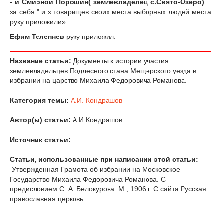
-
и Смирной Порошин( землевладелец с.Свято-Озеро)
…
за себя " и з товарищев своих места выборных людей места
руку приложили».
Ефим Телепнев
руку приложил.
Название статьи:
Документы к истории участия
землевладельцев Подлесного стана Мещерского уезда в
избрании на царство Михаила Федоровича Романова.
Категория темы:
А.И. Кондрашов
Автор(ы) статьи:
А.И.Кондрашов
Источник статьи:
Статьи, использованные при написании этой статьи:
Утвержденная Грамота об избрании на Московское
Государство Михаила Федоровича Романова. С
предисловием С. А. Белокурова. М., 1906 г. С сайта:Русская
православная церковь.