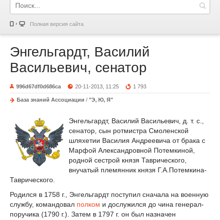
Полная версия сайта
Энгельгардт, Василий
Васильевич, сенатор
996d67df0d686ca
20-11-2013, 11:25
1 793
База знаний Ассоциации
/
"Э, Ю, Я"
Энгельгардт, Василий Васильевич, д. т. с.,
сенатор, сын ротмистра Смоленской
шляхетии Василия Андреевича от брака с
Марфой Александровной Потемкиной,
родной сестрой князя Таврического,
внучатый племянник князя Г.А.Потемкина-
Таврического.
Родился в 1758 г., Энгельгардт поступил сначала на военную
службу, командовал
полком
и дослужился до чина генерал-
поручика (1790 г.). Затем в 1797 г. он был назначен