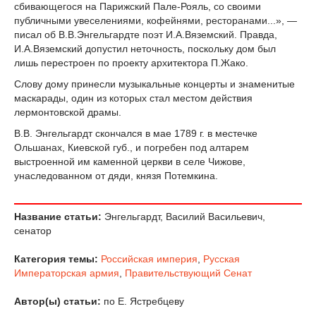
сбивающегося на Парижский Пале-Рояль, со своими
публичными увеселениями, кофейнями, ресторанами...», —
писал об В.В.Энгельгардте поэт И.А.Вяземский. Правда,
И.А.Вяземский допустил неточность, поскольку дом был
лишь перестроен по проекту архитектора П.Жако.
Слову дому принесли музыкальные концерты и знаменитые
маскарады, один из которых стал местом действия
лермонтовской драмы.
В.В. Энгельгардт скончался в мае 1789 г. в местечке
Ольшанах, Киевской губ., и погребен под алтарем
выстроенной им каменной церкви в селе Чижове,
унаследованном от дяди, князя Потемкина.
Название статьи:
Энгельгардт, Василий Васильевич,
сенатор
Категория темы:
Российская империя
,
Русская
Императорская армия
,
Правительствующий Сенат
Автор(ы) статьи:
по Е. Ястребцеву