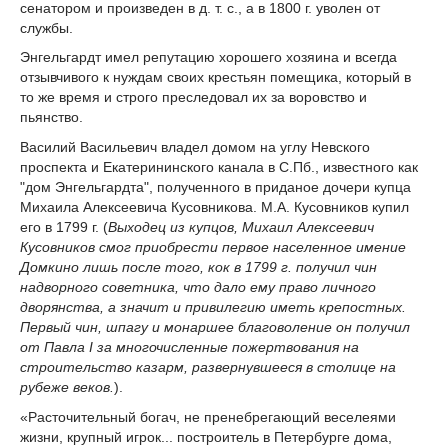
сенатором и произведен в д. т. с., а в 1800 г. уволен от
службы.
Энгельгардт имел репутацию хорошего хозяина и всегда
отзывчивого к нуждам своих крестьян помещика, который в
то же время и строго преследовал их за воровство и
пьянство.
Василий Васильевич владел домом на углу Невского
проспекта и Екатерининского канала в С.Пб., известного как
"дом Энгельгардта", полученного в приданое дочери купца
Михаила Алексеевича Кусовникова. М.А. Кусовников купил
его в 1799 г. (
Выходец из купцов, Михаил Алексеевич
Кусовников смог приобрести первое населенное имение
Домкино лишь после того, кок в 1799 г. получил чин
надворного советника, что дало ему право личного
дворянства, а значит и привилегию иметь крепостных.
Первый чин, шпагу и монаршее благоволение он получил
от Павла I за многочисленные пожертвования на
строительство казарм, развернувшееся в столице на
рубеже веков.
).
«Расточительный богач, не пренебрегающий веселеями
жизни, крупный игрок... построитель в Петербурге дома,