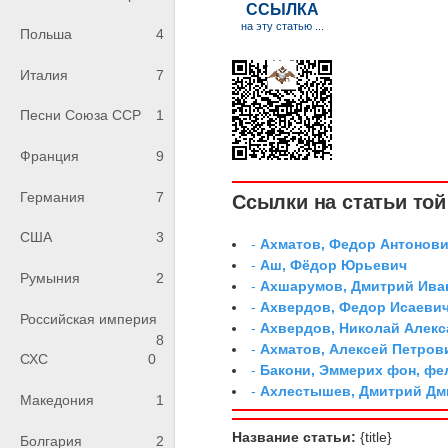
Польша
4
Италия
7
Песни Союза ССР
1
Франция
9
Германия
7
Ссылки на статьи той 
США
3
-
Ахматов, Федор Антонович
-
Аш, Фёдор Юрьевич
Румыния
2
-
Ахшарумов, Дмитрий Иван
-
Ахвердов, Федор Исаевич
Российская империя
-
Ахвердов, Николай Алекс
8
-
Ахматов, Алексей Петров
СХС
0
-
Бакони, Эммерих фон, ф
-
Ахлестышев, Дмитрий Дми
Македония
1
Название статьи:
{title}
Болгария
2