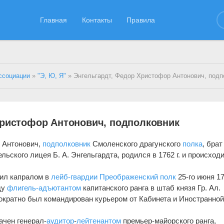
Главная
Контакты
Правила
ссоциации
»
"Э, Ю, Я"
» Энгельгардт, Федор Христофор Антонович, подп
Христофор Антонович, подполковник
р Антонович,
подполковник
Смоленского драгунского
полка
, брат
льского лицея Б. А. Энгельгардта, родился в 1762 г. и происход
пил капралом в
лейб-гвардии Преображенский полк
25-го июня 17
ду
флигель-адъютантом
капитанского ранга в штаб князя Гр. Ал.
ократно был командирован курьером от Кабинета и Иностранно
.
ачен генерал-
аудитор
-
лейтенантом
премьер-майорского ранга,