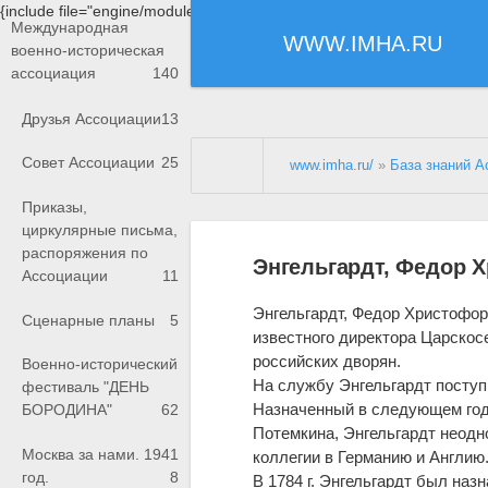
{include file="engine/modules/saperu/head.php"}
Международная
WWW.IMHA.RU
военно-историческая
ассоциация
140
Друзья Ассоциации
13
Совет Ассоциации
25
www.imha.ru/
»
База знаний А
Приказы,
циркулярные письма,
распоряжения по
Энгельгардт, Федор 
Ассоциации
11
Энгельгардт, Федор Христофо
Сценарные планы
5
известного директора Царскосе
российских дворян.
Военно-исторический
На службу Энгельгардт посту
фестиваль "ДЕНЬ
Назначенный в следующем го
БОРОДИНА"
62
Потемкина, Энгельгардт неодн
Москва за нами. 1941
коллегии в Германию и Англию
год.
8
В 1784 г. Энгельгардт был назн