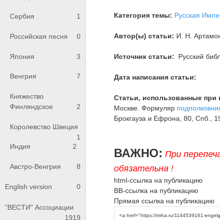
Категория темы:
Русская Импе
Сербия
1
Автор(ы) статьи:
И. Н. Артамо
Российская песня
0
Япония
3
Источник статьи:
Русский библ
Венгрия
7
Дата написания статьи:
Княжество
Статьи, использованные при 
Финляндское
2
Москве. Формуляр
подполковни
Брокгауза и Ефрона, 80, Спб., 190
Королевство Швеция
1
Индия
2
ВАЖНО:
При перепеч
Австро-Венгрия
8
обязательна !
html-ссылка на публикацию
English version
0
BB-ссылка на публикацию
Прямая ссылка на публикацию
"ВЕСТИ" Ассоциации
1919