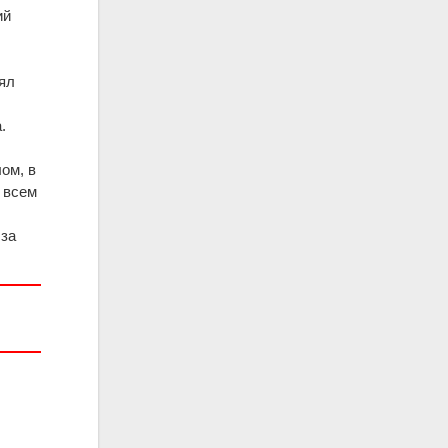
ий
нял
.
ом, в
 всем
 за