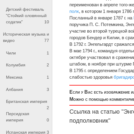
переименован в апреле того-же
Детский фестиваль
полк
, в котором 1 января 1786
"Стойкий оловянный
Посланный в январе 1787 г. на
содатик"
10
поручика П. С. Потемкина, Энг
участие во второй турецкой в
Историческая музыка и
городов Бендер и Килии, в сра
видео
77
В 1792 г. Энгельгардт сражалс
В мае 1794 г., командуя отдел
Чили
1
октябре участвовал в сражени
штабом, в ноябре при штурме 
Колумбия
2
В 1795 г. определением Госуд
слабостью здоровья
бригадир
Мексика
1
Албания
3
Если у Вас есть изображение 
Можно с помощью комментариев
Британская империя
2
Ссылка на статью "Энг
Персидская
подполковник
"
империя
0
Испанская империя
3