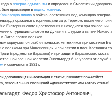
 года в
генерал-адъютанты
и определен в Смоленский драгунск
 г. был произведен в
подполковники
.
Кавказскую линию
в войска, состоявшая под командою генерал-
ельгардт сражался с горячевцами за р. Тереком, после чего при
ойне Екатерининского царствования и находился при покорении
жении с турецким флотом на Дунае и в штурме и взятии Измаила
я в Литве против поляков.
ьным корпусом, он разбил польских мятежников при местечке Бел
и с поляками при Мацеиовицах и при взятии в плен Костюшки со
Праги (предместье Варшавы) и при защите Варшавского моста.
арственной военной коллегии Энгельгардт был уволен от службы
ом
и скончался в 1831 г.
или дополняющая информация к статье, пришлите пожалуйста.
, персональных сообщений администратору или автору статьи!
ельгардт, Федор Христофор Антонович,