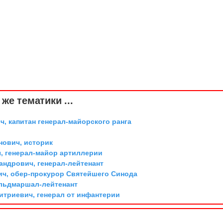
же тематики ...
, капитан генерал-майорского ранга
ович, историк
, генерал-майор артиллерии
андрович, генерал-лейтенант
ич, обер-прокурор Святейшего Синода
ельдмаршал-лейтенант
триевич, генерал от инфантерии