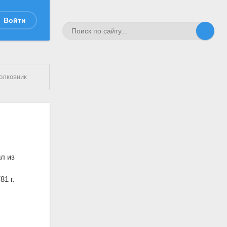
Войти
олковник
ил из
81 г.
й