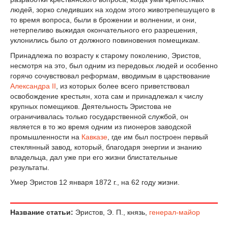
людей, зорко следивших на ходом этого животрепешущего в
то время вопроса, были в брожении и волнении, и они,
нетерпеливо выжидая окончательного его разрешения,
уклонились было от должного повиновения помещикам.
Принадлежа по возрасту к старому поколению, Эристов,
несмотря на это, был одним из передовых людей и особенно
горячо сочувствовал реформам, вводимым в царствование
Александра II
, из которых более всего приветствовал
освобождение крестьян, хота сам и принадлежал к числу
крупных помещиков. Деятельность Эристова не
ограничивалась только государственной службой, он
является в то жо время одним из пионеров заводской
промышленности на
Кавказе
, где им был построен первый
стеклянный завод, который, благодаря энергии и знанию
владельца, дал уже при его жизни блистательные
результаты.
Умер Эристов 12 января 1872 г., на 62 году жизни.
Название статьи:
Эристов, Э. П., князь,
генерал-майор