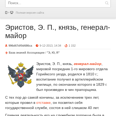
Полная версия сайта
Эристов, Э. П., князь, генерал-
майор
996d67df0d686ca
9-12-2013, 14:34
1 152
База знаний Ассоциации
/
"Э, Ю, Я"
Эристов, Э. П., князь,
генерал-майор
,
мировой посредник 1-го мирового отдела
Горийксого уезда, родился в 1810 г.;
воспитание получил в артиллерийском
училище, по окончании которого в 1829 г.
был произведен в чин прапорщика.
С тех пор до самой кончины, за исключением трех лет,
которые провел в
отставке
, он посвятил себя
государственной службе, состоя в ней слишком 40 лет.
Главная деятельность его на служебном поприще была в