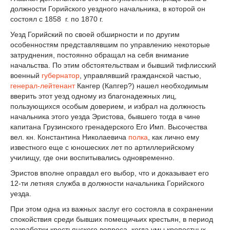
должности Горийского уездного начальника, в которой он
состоял с 1858 г. по 1870 г.
Уезд Горийский по своей обширности и по другим
особенностям представлявшим по управлению некоторые
затруднения, постоянно обращал на себя внимание
начальства. По этим обстоятельствам и бывший тифлисский
военный
губернатор
, управлявший гражданской частью,
генерал-лейтенант
Кангер (Капгер?) нашел необходимым
вверить этот уезд одному из благонадежных лиц,
пользующихся особым доверием, и избрал на должность
начальника этого уезда Эристова, бывшего тогда в чине
капитана Грузинского гренадерского Его Имп. Высочества
вел. кн. Константина Николаевича
полка
, как лично ему
известного еще с юношеских лет по артиллерийскому
училищу, где они воспитывались одновременно.
Эристов вполне оправдал его выбор, что и доказывает его
12-ти летняя служба в должности начальника Горийского
уезда.
При этом одна из важных заслуг его состояла в сохранении
спокойствия среди бывших помещичьих крестьян, в период
разработки крестьянского вопроса, когда умы крепостных