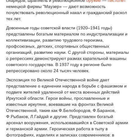
снарядов, шрапнель и революционное
оружие
—
пистолет
немецкой фирмы "Маузер» — дают возможность
почувствовать революционный накал и гражданский раскол
тех лет.
Довоенные годы советской власти (1920–1941 годы)
представлены богатым материалом по индустриализации и
коллективизации, развитию трудового героизма,
профсоюзных, детских, спортивных общественных
организаций, развитию науки. С другой стороны, материалы
о репрессиях демонстрируют размах карательной машины
советского государства. В 1937 году в регионе было
репрессировано около 24 тысяч человек.
Экспозиция по Великой Отечественной войне дает
представление о единении народа в борьбе с фашизмом и
подвиге жителей удаленной от места военных действий
Иркутской области. Герои войны, прославленные и
известные иркутяне, воевавшие на фронтах Великой
Отечественной, такие как Ф.Белобородов, Ф.Баранов,
Ф.Рыбаков, Л.Гайдай и другие. Представлен богатый
арсенал вооружения, использовавшийся в Советской армии
и германской армии. Героическая работа в тылу в
фотографиях, изделиях и записках современников: в