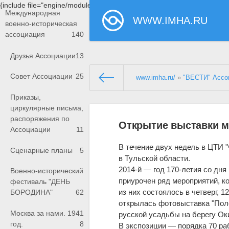
{include file="engine/modules/saperu/head.php"}
Международная
WWW.IMHA.RU
военно-историческая
ассоциация
140
Друзья Ассоциации
13
Совет Ассоциации
25
www.imha.ru/
»
"ВЕСТИ" Ассо
Приказы,
циркулярные письма,
распоряжения по
Открытие выставки м
Ассоциации
11
В течение двух недель в ЦТИ 
Сценарные планы
5
в Тульской области.
2014-й — год 170-летия со дня
Военно-исторический
приурочен ряд мероприятий, ко
фестиваль "ДЕНЬ
из них состоялось в четверг, 
БОРОДИНА"
62
открылась фотовыставка "Пол
Москва за нами. 1941
русской усадьбы на берегу Оки
год.
8
В экспозиции — порядка 70 ра