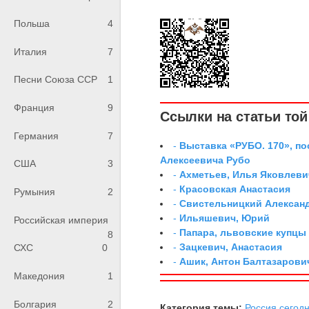
Польша
4
Италия
7
Песни Союза ССР
1
Франция
9
Ссылки на статьи той 
Германия
7
-
Выставка «РУБО. 170», п
Алексеевича Рубо
США
3
-
Ахметьев, Илья Яковлеви
-
Красовская Анастасия
Румыния
2
-
Свистельницкий Алексан
-
Ильяшевич, Юрий
Российская империя
-
Папара, львовские купцы
8
-
Зацкевич, Анастасия
СХС
0
-
Ашик, Антон Балтазарови
Македония
1
Болгария
2
Категория темы:
Россия сегод