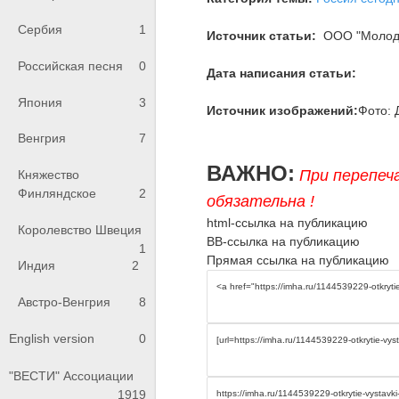
Сербия
1
Источник статьи:
ООО "Молодо
Российская песня
0
Дата написания статьи:
Япония
3
Источник изображений:
Фото: 
Венгрия
7
ВАЖНО:
При перепеч
Княжество
Финляндское
2
обязательна !
html-ссылка на публикацию
Королевство Швеция
BB-ссылка на публикацию
1
Прямая ссылка на публикацию
Индия
2
Австро-Венгрия
8
English version
0
"ВЕСТИ" Ассоциации
1919