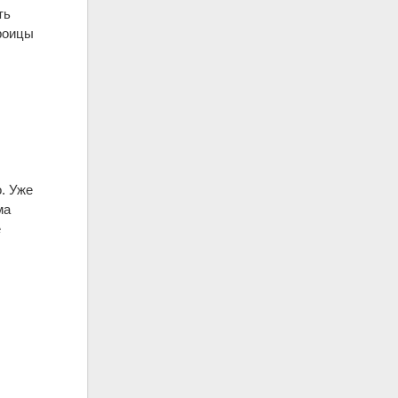
ть
Троицы
. Уже
ма
е