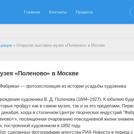
Главная
Контакты
Правила
циации
» Открытие выставки музея «Поленово» в Москве
узея «Поленово» в Москве
"Фабрика» — фотоэкспозиция из истории усадьбы художника
 рождения художника В. Д. Поленова (1844–1927). К юбилею буд
торые пройдут как в самом музее, так и за его пределами. Перв
12 декабря, когда в столичном Центре творческих индустрий "Фаб
еново+», посвященная очарованию повседневной жизни знамен
, построенной художником в 1892 году.
бот, сделанных фотографами агентства РИА Новости в период с 