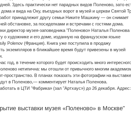
дней. Здесь практически нет парадных видов Поленово, зато ес
дома и вида на Оку, въездных ворот в музей и церкви Святой 
 работ принадлежит другу семьи Никите Машкину — он снимает
ей обстановке, за посиделками и встречами с гостями дома.
вки директор музея-заповедника "Поленово» Наталья Поленова
гу о художнике и его доме, изданную на французском языке
ily Polenov (Франция). Книга уже поступила в продажу
ть экземпляров в ближайшее время будут привезены в музей
и.
с год, в течение которого будет происходить много интересного
оленово нетипична: мы отошли от привычного многим академиз
т-пространство. В планах показать эти фотографии на выставк
иедут в Поленово,— комментирует Наталья Поленова.
аботать в ЦТИ "Фабрика» (зал "Артхаус») до 26 декабря. Адрес:
крытие выставки музея «Поленово» в Москве"