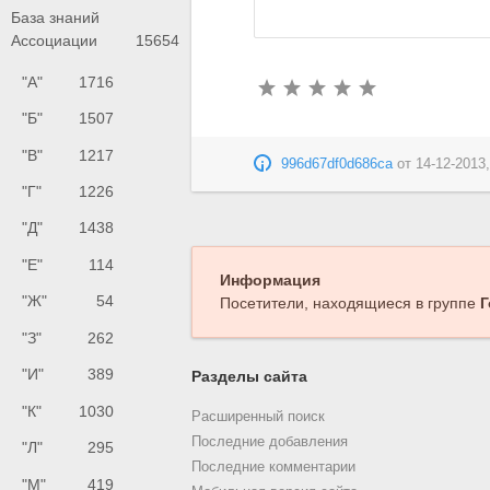
База знаний
Ассоциации
15654
"А"
1716
"Б"
1507
"В"
1217
996d67df0d686ca
от
14-12-2013,
"Г"
1226
"Д"
1438
"Е"
114
Информация
"Ж"
54
Посетители, находящиеся в группе
Г
"З"
262
"И"
389
Разделы сайта
"К"
1030
Расширенный поиск
Последние добавления
"Л"
295
Последние комментарии
"М"
419