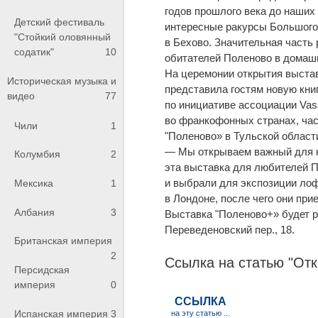
годов прошлого века до наших 
Детский фестиваль
интересные ракурсы Большого 
"Стойкий оловянный
в Бехово. Значительная часть
содатик"
10
обитателей Поленово в домашн
На церемонии открытия выста
Историческая музыка и
представила гостям новую кни
видео
77
по инициативе ассоциации Vass
во франкофонных странах, час
Чили
1
"Поленово» в Тульской област
— Мы открываем важный для на
Колумбия
2
эта выставка для любителей П
и выбрали для экспозиции лоф
Мексика
1
в Лондоне, после чего они пр
Албания
3
Выставка "Поленово+» будет р
Переведеновский пер., 18.
Британская империя
2
Ссылка на статью "От
Персидская
империя
0
Испанская империя
3