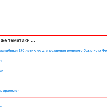
же тематики ...
освящённая 170-летию со дня рождения великого баталиста Ф
ч
др
ч, археолог
ня