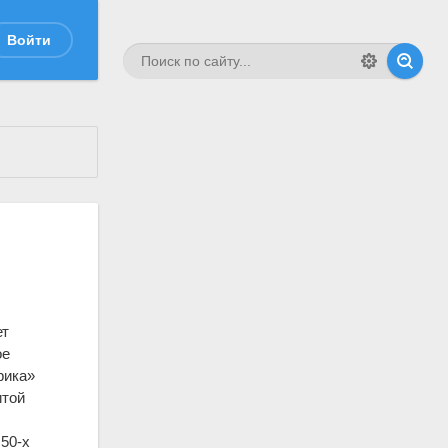
Войти
ет
ое
рика»
итой
50-х