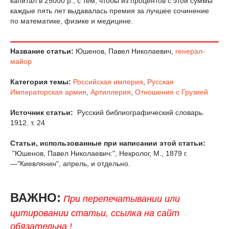
капитал в 25000 р., с тем, чтобы из процентов с этой суммы
каждые пять лет выдавалась премия за лучшее сочинение
по математике, физике и медицине.
Название статьи:
Юшенов, Павел Николаевич,
генерал-
майор
Категория темы:
Российская империя
,
Русская
Императорская армия
,
Артиллерия
,
Отношения с Грузией
Источник статьи:
Русский библиографический словарь.
1912. т. 24
Статьи, использованные при написании этой статьи:
"Юшенов, Павел Николаевич:", Некролог, М., 1879 г.
—"Киевлянин", апрель, и отдельно.
ВАЖНО:
При перепечатывании или
цитировании статьи, ссылка на сайт
обязательна !