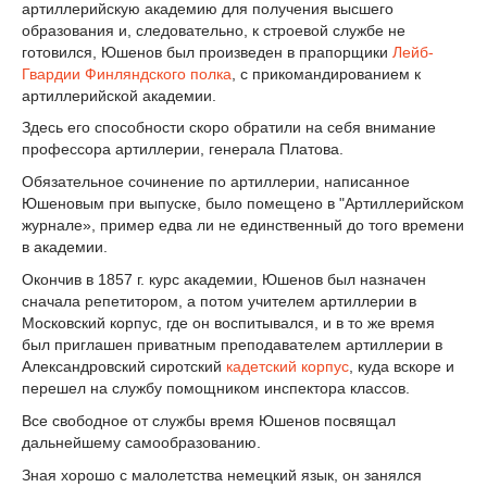
артиллерийскую академию для получения высшего
образования и, следовательно, к строевой службе не
готовился, Юшенов был произведен в прапорщики
Лейб-
Гвардии Финляндского полка
, с прикомандированием к
артиллерийской академии.
Здесь его способности скоро обратили на себя внимание
профессора артиллерии, генерала Платова.
Обязательное сочинение по артиллерии, написанное
Юшеновым при выпуске, было помещено в "Артиллерийском
журнале», пример едва ли не единственный до того времени
в академии.
Окончив в 1857 г. курс академии, Юшенов был назначен
сначала репетитором, а потом учителем артиллерии в
Московский корпус, где он воспитывался, и в то же время
был приглашен приватным преподавателем артиллерии в
Александровский сиротский
кадетский корпус
, куда вскоре и
перешел на службу помощником инспектора классов.
Все свободное от службы время Юшенов посвящал
дальнейшему самообразованию.
Зная хорошо с малолетства немецкий язык, он занялся