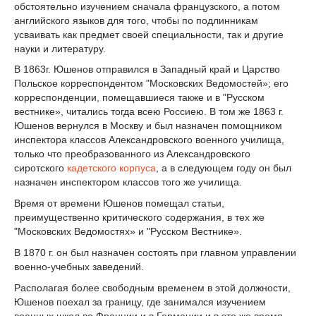
обстоятельно изучением сначала французского, а потом
английского языков для того, чтобы по подлинникам
усваивать как предмет своей специальности, так и другие
науки и литературу.
В 1863г. Юшенов отправился в Западный край и Царство
Польское корреспондентом "Московских Ведомостей»; его
корреспонденции, помещавшиеся также и в "Русском
вестнике», читались тогда всею Россиею. В том же 1863 г.
Юшенов вернулся в Москву и был назначен помощником
инспектора классов Александровского военного училища,
только что преобразованного из Александровского
сиротского
кадетского корпуса
, а в следующем году он был
назначен инспектором классов того же училища.
Время от времени Юшенов помещал статьи,
преимущественно критического содержания, в тех же
"Московских Ведомостях» и "Русском Вестнике».
В 1870 г. он был назначен состоять при главном управлении
военно-учебных заведений.
Располагая более свободным временем в этой должности,
Юшенов поехал за границу, где занимался изучением
военных школ во Франции и в Германии и в это же время