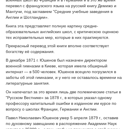
перевел с французского языка на русский книгу Демижо и
Мантучи, под заглавием "Средние учебные заведения в
Англии и Шотландии».
Книга эта представляет полную картину средне-
образовательных английских школ, с критическою оценкою
тех исправительных мер, которые в них практикуются.
Прекрасный перевод этой книги вполне соответствует
богатству её содержания.
В декабре 1871 г. Юшенов был назначен директором
военной гимназии в Киеве, которая имела обширный
интернат — в 500 человек. Юшенов всецело погрузился в
заботы об этой гимназии, и у него не оставалось времени на
литературные занятия.
Он напечатал за это время лишь две полемические статьи в
"Русском Вестнике» за 1878 г., в которых указал одному
профессору капитальный ошибки в изданном им курсе по
вопросу о школах Франции, Германии и Англии.
Павел Николаевич Юшенов умер 5 апреля 1879 г., оставив
по духовному завещанию в распоряжение Академии Наук