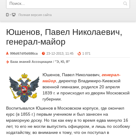
Полная версия сайта
Юшенов, Павел Николаевич,
генерал-майор
996d67df0d686ca
23-12-2013, 11:45
1 071
База знаний Ассоциации
/
"Э, Ю, Я"
Юшенов, Павел Николаевич,
генерал-
майор
, директор Владимиро-Киевской
военной гимназии, родился 20 апреля
1839 г. и происходил из дворян Московской
губернии.
Воспитывался Юшенов в Московском корпусе, где окончил
курс (в 1855 г.) первым учеником и был занесен на
мраморную доску. Но так как ему в то время едва минуло 16
лет, то его не могли выпустить офицером, и лишь по особому
ходатайству, во внимание к тому, что он поступал в