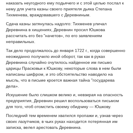
наказать неугодного ему подьячего и с этой целью послал к
нему для учета казны своего приятеля дьяка Степана
Тихменева, враждовавшего с Деревниным.
Сдача казны затянулась надолго: Тихменев уличал
Деревнина в хищениях, Деревнин просил Юшкова
рассчитать его без "начетов», по его заявлениям
неправильных.
Так дело продолжалось до января 1722 г., когда совершенно
неожиданно получило иной оборот, так как в руках
Деревнина случайно очутилось найденное им письмо
царицы Прасковьи к Юшкову, некоторые слова в нем были
написаны шифром, и это обстоятельство наводило на
мысль, что в письме кроется важная тайна "государева
дела».
Искушение было слишком велико и, невзирая на опасность
предприятия, Деревнин решил воспользоваться письмом
для того, чтоб отомстить своему обидчику — Юшкову.
Последний тем временем хватился пропажи и, узнав через
своих лазутчиков, в чьих руках находится потерянная им
записка, велел арестовать Деревнина.