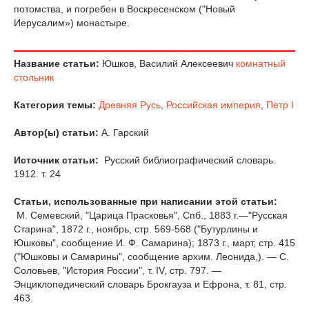
потомства, и погребен в Воскресенском ("Новый
Иерусалим») монастыре.
Название статьи:
Юшков, Василий Алексеевич
комнатный
стольник
Категория темы:
Древняя Русь
,
Российская империя
,
Петр I
Автор(ы) статьи:
А. Гарский
Источник статьи:
Русский библиографический словарь.
1912. т. 24
Статьи, использованные при написании этой статьи:
М. Семевский, "Царица Прасковья", Спб., 1883 г.—"Русская
Старина", 1872 г., ноябрь, стр. 569-568 ("Бутурлины и
Юшковы", сообщение И. Ф. Самарина); 1873 г., март, стр. 415
("Юшковы и Самарины", сообщение архим. Леонида,). — С.
Соловьев, "История России", т. IV, стр. 797. —
Энциклопедический словарь Брокгауза и Ефрона, т. 81, стр.
463.