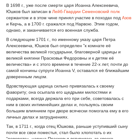
В 1698 г., уже после смерти царя Иоанна Алексеевича,
Юшков был записан в
Лейб-Гвардии Семеновский полк
сержантом и в этом чине принял участие в походах под
Азов
и Керчь, а в 1700 г. сражался под Нарвою. Этим годом,
однако, и заканчивается его военная служба.
В следующем 1701 г., по именному указу царя Петра
Алексеевича, Юшков был определен "к комнате её
величества великой государыни, благоверной царицы и
великой княгини Прасковьи Федоровны и к детям её
величества» и с этого времени в течение 22-х лет, почти до
самой кончины супруги Иоанна V, оставался её ближайшим
доверенным лицом.
Вдовствующая царица сильно привязалась к своему
фавориту; она осыпала его щедрыми милостями и
подарками, всегда держала его при себе, советовалась с
ним в своих интимнейших делах и, пользуясь своим
большим влиянием при дворе всячески помогала ему в его
личных делах и затруднениях.
Так, в 1711 г., когда отец Юшкова, раньше уступивший сыну
почти все свои поместья, стал было хлопотать о их
"повороте», царица Прасковья вступилась за своего