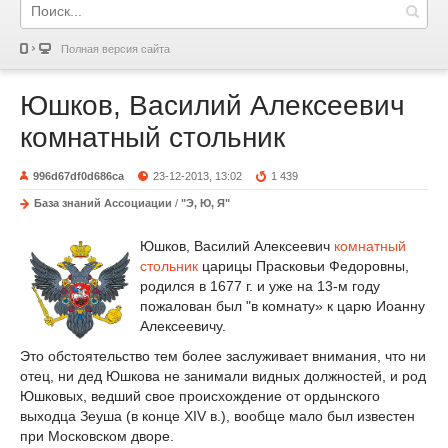
Полная версия сайта
Юшков, Василий Алексеевич
комнатный стольник
996d67df0d686ca
23-12-2013, 13:02
1 439
База знаний Ассоциации
/
"Э, Ю, Я"
Юшков, Василий Алексеевич
комнатный
стольник
царицы Прасковьи Федоровны,
родился в 1677 г. и уже на 13-м году
пожалован был "в комнату» к царю Иоанну
Алексеевичу.
Это обстоятельство тем более заслуживает внимания, что ни
отец, ни дед Юшкова не занимали видных должностей, и род
Юшковых, ведший свое происхождение от ордынского
выходца Зеуша (в конце XIV в.), вообще мало был известен
при Московском дворе.