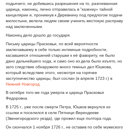
подьячего; не добившись разрешения на то, разгневанная
царица, наконец, лично отправилась в "казенку» тайной
канцелярии и, проникнув к Деревнину под предлогом подачи
милостыни, велела людям своим учинить жестокую расправу
над заключенными.
Наконец дело дошло до государя.
Письму царицы Прасковьи, по всей вероятности
заключавшему в себе только интимные подробности,
касавшиеся отношений старушки к её фавориту, не было
дано дальнейшего хода, и само оно из дела было изъято, но
зато следствие обнаружило много темных дел Юшкова,
который вследствие этого, несмотря на горячее
заступничество царицы, был сослан (в апреле 1723 г.) в
Нижний Новгород
.
В октябре того-же года умерла и царица Прасковья
Федоровна.
В 1725 г., уже после смерти Петра, Юшков вернулся из
ссылки и поселился в селе Пятнице-Верендееве
(Звенигородского уезда), где прожил еще полтора года.
Он скончался 1 ноября 1726 г., не оставив по себе мужеского