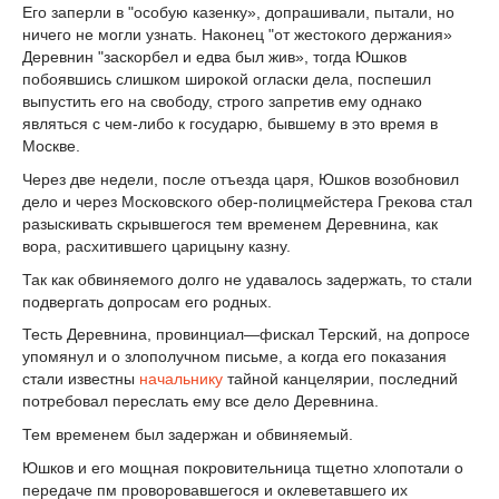
Его заперли в "особую казенку», допрашивали, пытали, но
ничего не могли узнать. Наконец "от жестокого держания»
Деревнин "заскорбел и едва был жив», тогда Юшков
побоявшись слишком широкой огласки дела, поспешил
выпустить его на свободу, строго запретив ему однако
являться с чем-либо к государю, бывшему в это время в
Москве.
Через две недели, после отъезда царя, Юшков возобновил
дело и через Московского обер-полицмейстера Грекова стал
разыскивать скрывшегося тем временем Деревнина, как
вора, расхитившего царицыну казну.
Так как обвиняемого долго не удавалось задержать, то стали
подвергать допросам его родных.
Тесть Деревнина, провинциал—фискал Терский, на допросе
упомянул и о злополучном письме, а когда его показания
стали известны
начальнику
тайной канцелярии, последний
потребовал переслать ему все дело Деревнина.
Тем временем был задержан и обвиняемый.
Юшков и его мощная покровительница тщетно хлопотали о
передаче пм проворовавшегося и оклеветавшего их