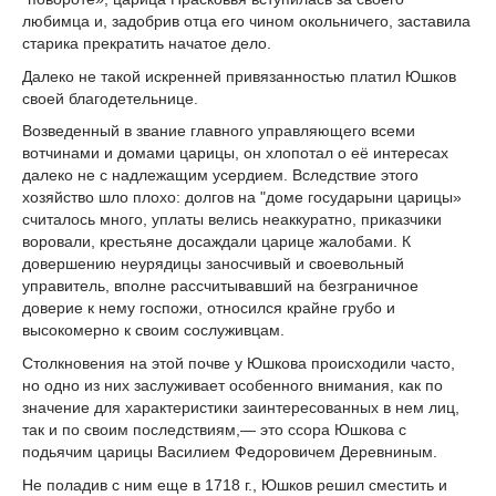
любимца и, задобрив отца его чином окольничего, заставила
старика прекратить начатое дело.
Далеко не такой искренней привязанностью платил Юшков
своей благодетельнице.
Возведенный в звание главного управляющего всеми
вотчинами и домами царицы, он хлопотал о её интересах
далеко не с надлежащим усердием. Вследствие этого
хозяйство шло плохо: долгов на "доме государыни царицы»
считалось много, уплаты велись неаккуратно, приказчики
воровали, крестьяне досаждали царице жалобами. К
довершению неурядицы заносчивый и своевольный
управитель, вполне рассчитывавший на безграничное
доверие к нему госпожи, относился крайне грубо и
высокомерно к своим сослуживцам.
Столкновения на этой почве у Юшкова происходили часто,
но одно из них заслуживает особенного внимания, как по
значение для характеристики заинтересованных в нем лиц,
так и по своим последствиям,— это ссора Юшкова с
подьячим царицы Василием Федоровичем Деревниным.
Не поладив с ним еще в 1718 г., Юшков решил сместить и