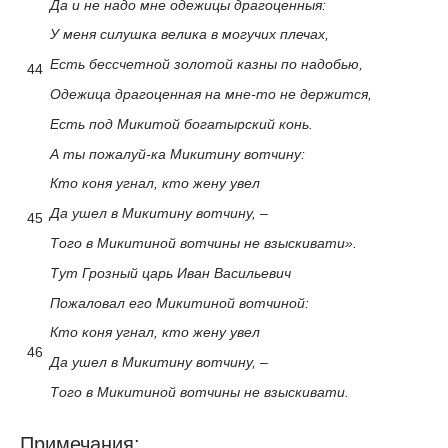
Да и не надо мне одежицы драгоценныя:
У меня силушка велика в могучих плечах,
Есть бессчетной золотой казны по надобью,
44
Одежица драгоценная на мне-то не держится,
Есть под Микитой богатырский конь.
А ты пожалуй-ка Микитину вотчину:
Кто коня угнал, кто жену увел
Да ушел в Микитину вотчину, –
45
Того в Микитиной вотчины не взыскивати».
Тут Грозный царь Иван Васильевич
Пожаловал его Микитиной вотчиной:
Кто коня угнал, кто жену увел
46
Да ушел в Микитину вотчину, –
Того в Микитиной вотчины не взыскивати.
Примечания: