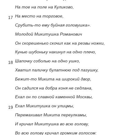
На тое на поле на Куликово,
На место на торговое,
17
Срубить-то ему буйная головушка».
Молодой Микитушка Романович
Он скорешенько скочил как на резвы ножки,
Кунью шубоньку накинул на одно плечо,
Шапочку соболью на одно ушко,
18
Хватил паличку булатнюю под пазушку,
Бежит-то Микита на широкий двор,
Он садился на добра коня не седлана,
Ехал он по славной каменной Москвы,
Ехал Микитушка он улицмы,
19
Перемахивал Микита переулкамы,
И кричал Микитушка во всю голову,
Во всю голову кричал громким голосом: