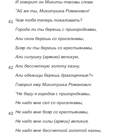
И говорит он Микиты таковы слова:
"Ай же ты, Микитушка Романович!
Чим тобя теперь пожаловать?
41
Города ли ты берешь с пригородкамы,
Али села берешь со приселкамы,
Бояр ли ты берешь со крестьянамы,
Али силушку (армию) великую,
Али бессчетную золоту казну,
42
Али одежицы берешь драгоценные?»
Говорил ему Микитушка Романович:
"Не беру я городов с пригородкамы,
Не надо мне сел со приселкамы,
Не надо мне бояр со крестьянамы,
43
Не надо мне силы (армии) великия,
Не надо мне бессчетной золотой казны,