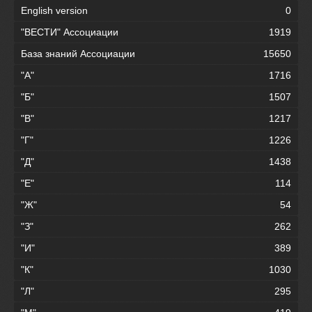
English version
0
"ВЕСТИ" Ассоциации
1919
База знаний Ассоциации
15650
"А"
1716
"Б"
1507
"В"
1217
"Г"
1226
"Д"
1438
"Е"
114
"Ж"
54
"З"
262
"И"
389
"К"
1030
"Л"
295