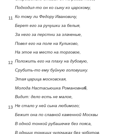
Подходил-то он ко сыну ко царскому,
Ко тому ли Федору Ивановичу,
11
Берет его за ручушки за белыя,
За него за перстни за злаченые,
Повел его на поле на Куликово,
На этое на место на торговое,
Положить его на плаху на дубовую,
12
Срубить-то ему буйную головушку.
Этая царица московская,
Молода Настасьюшка Романовна
6
,
Видит: дело есть не малое,
Не стало у ней сына любимого;
13
Бежит она по славной каменной Москвы
В одной тонкой рубашечке без пояса,
В одниих тонкиих чулочиках без чоботов.