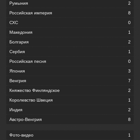
Румыния
2
Российская империя
8
СХС
0
Македония
1
Болгария
2
Сербия
1
Российская песня
0
Япония
3
Венгрия
7
Княжество Финляндское
2
Королевство Швеция
1
Индия
2
Австро-Венгрия
8
Фото-видео
1