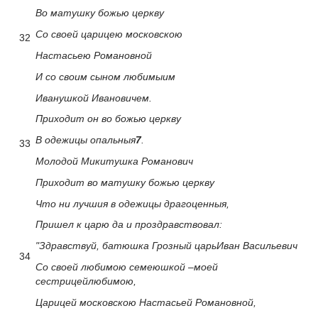
Во матушку божью церкву
Со своей царицею московскою
32
Настасьею Романовной
И со своим сыном любимыим
Иванушкой Ивановичем.
Приходит он во божью церкву
В одежицы опальныя
7
.
33
Молодой Микитушка Романович
Приходит во матушку божью церкву
Что ни лучшия в одежицы драгоценныя,
Пришел к царю да и проздравствовал:
"Здравствуй, батюшка Грозный царьИван Васильевич
34
Со своей любимою семеюшкой –моей
сестрицейлюбимою,
Царицей московскою Настасьей Романовной,