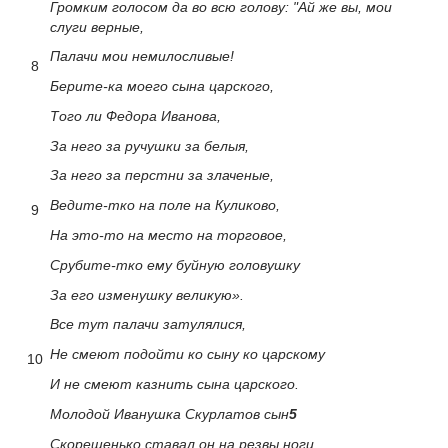
Громким голосом да во всю голову: "Ай же вы, мои
слуги верные,
Палачи мои немилосливые!
8
Берите-ка моего сына царского,
Того ли Федора Иванова,
За него за ручушки за белыя,
За него за перстни за злаченые,
Ведите-тко на поле на Куликово,
9
На это-то на место на торговое,
Срубите-тко ему буйную головушку
За его изменушку великую».
Все тут палачи затулялися,
Не смеют подойти ко сыну ко царскому
10
И не смеют казнить сына царского.
Молодой Иванушка Скурлатов сын
5
Скорешенько ставал он на резвы ноги,