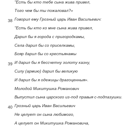
"Есть бы кто тебе сына жива привел,
Того чем бы ты пожаловал?»
Говорил ему Грозный царь Иван Васильевич:
38
"Есть бы кто ко мне сына жива привел,
Дарил бы я города с пригородкамы,
Села дарил бы со приселкамы,
Бояр дарил бы со крестьянамы
И дарил бы я бессчетну золоту казну,
39
Силу (армию) дарил бы великую
И дарил бы я одежицы драгоценныя».
Молодой Микитушка Романович
Выпустил сына царского из-под правыя с-подпазушки.
Грозный царь Иван Васильевич
40
Не целует он сына любимого,
А целует он Микитушка Романовича,