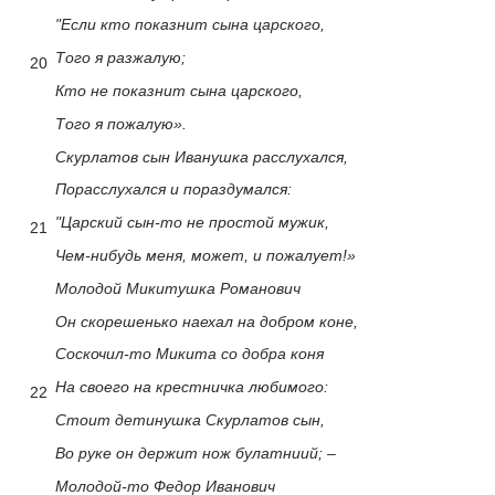
"Если кто показнит сына царского,
Того я разжалую;
20
Кто не показнит сына царского,
Того я пожалую».
Скурлатов сын Иванушка расслухался,
Порасслухался и пораздумался:
"Царский сын-то не простой мужик,
21
Чем-нибудь меня, может, и пожалует!»
Молодой Микитушка Романович
Он скорешенько наехал на добром коне,
Соскочил-то Микита со добра коня
На своего на крестничка любимого:
22
Стоит детинушка Скурлатов сын,
Во руке он держит нож булатниий; –
Молодой-то Федор Иванович