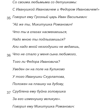
Со своима любымыма со детушкамы:
С Иванушкой Ивановичем и Федором Ивановичем!»
Говорил ему Грозный царь Иван Васильевич:
35
"Ай же ты, Микитушка Романович!
Что ты в глазах насмехаешься,
Надо мною ты подлыгаешься?
Али надо мной незгодушки не ведаешь,
Что не стало у меня сына любимого,
36
Того ли Федора Ивановича?
Уведен он на поле на Куликово
У того Иванушки Скурлатова,
Положен на плашку на дубову,
Срублена ему буйна головушка
37
За его изменушку великую».
Говорил ему Микитушка Романович: