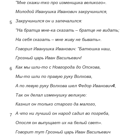
"Мне скажи-тко про изменщика великого».
Молодой Иванушка Иванович закручинился,
Закручинился он и запечалился:
5
"На братца мне-ка сказать – братце не видать;
На себя сказать – мне живу не бывать».
Говорил Иванушка Иванович: "Батюшка наш,
Грозный царь Иван Васильевич!
Как мы шли-то с Новгорода до Опскова,
6
Мы-то шли по правую руку Волхова,
А по левую руку Волхова шел Федор Иванович
4
,
Так он делал изменушку великую:
Казнил он только старого да малого,
А что ни лучший он народ садил во погреба,
7
Опосля он выпущает их на белый свет».
Говорит тут Грозный царь Иван Васильевич