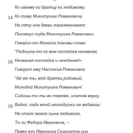
Ко своему ко братцу ко любимому,
Ко тому Микитушке Романовичу,
14
На пяту она дверь поразмахивает.
Поглянул туда Микитушка Романович,
Говорил-то Микита таковы слова:
"Подошла-то ко мне гостейка незваная,
Незваная гостейка и нежданая!»
15
Говорит ему Настасья Романовна:
"Ай же ты, мой братец родимый,
Молодой Микитушка Романович!
Сидишь-то ты во тереме, златом верху,
Видно, надо мной незгодушки не ведаешь:
16
Не стало моего сына любимого,
То ли Федора Ивановича, –
Повел его Иванушка Скурлатов сын