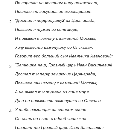
По горенке на честном пиру похаживат,
Пословечно государь он выговариват:
"Достал я перфилушку
2
из Царя-града,
2
Повывел я туман из синя моря,
И повывел я измену с каменной Москвы,
Хочу вывести изменушку со Опскова».
Говорит его больший сын Иванушка Иванович
3
:
"Батюшка наш, Грозный царь Иван Васильевич!
3
Достал ты перфилушку из Царя-града,
Повывел ты измену с каменной Москвы;
А не вывел ты тумана из синя моря,
Да и не повывести изменушки со Опскова:
У тебя изменщик за столом сидит,
4
Он есть да пьет с одной чашечки».
Говорит-то Грозный царь Иван Васильевич: