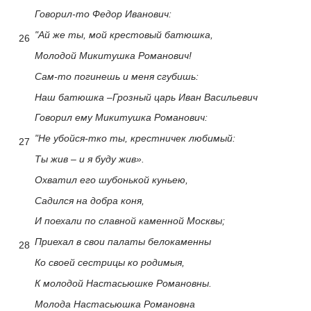
Говорил-то Федор Иванович:
"Ай же ты, мой крестовый батюшка,
26
Молодой Микитушка Романович!
Сам-то погинешь и меня сгубишь:
Наш батюшка –Грозный царь Иван Васильевич
Говорил ему Микитушка Романович:
"Не убойся-тко ты, крестничек любимый:
27
Ты жив – и я буду жив».
Охватил его шубонькой куньею,
Садился на добра коня,
И поехали по славной каменной Москвы;
Приехал в свои палаты белокаменны
28
Ко своей сестрицы ко родимыя,
К молодой Настасьюшке Романовны.
Молода Настасьюшка Романовна