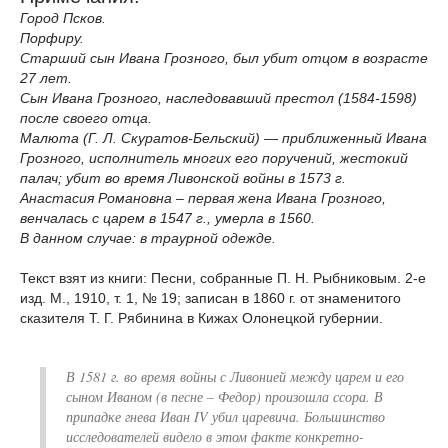
Город Псков.
Порфиру.
Старший сын Ивана Грозного, был убит отцом в возрасте
27 лет.
Сын Ивана Грозного, наследовавший престол (1584-1598)
после своего отца.
Малюта (Г. Л. Скуратов-Бельский) — приближенный Ивана
Грозного, исполнитель многих его поручений, жестокий
палач; убит во время Ливонской войны в 1573 г.
Анастасия Романовна – первая жена Ивана Грозного,
венчалась с царем в 1547 г., умерла в 1560.
В данном случае: в траурной одежде.
Текст взят из книги: Песни, собранные П. Н. Рыбниковым. 2-е
изд. М., 1910, т. 1, № 19; записан в 1860 г. от знаменитого
сказителя Т. Г. Рябинина в Кижах Олонецкой губернии.
В 1581 г. во время войны с Ливонией между царем и его
сыном Иваном (в песне – Федор) произошла ссора. В
припадке гнева Иван IV убил царевича. Большинство
исследователей видело в этом факте конкретно-