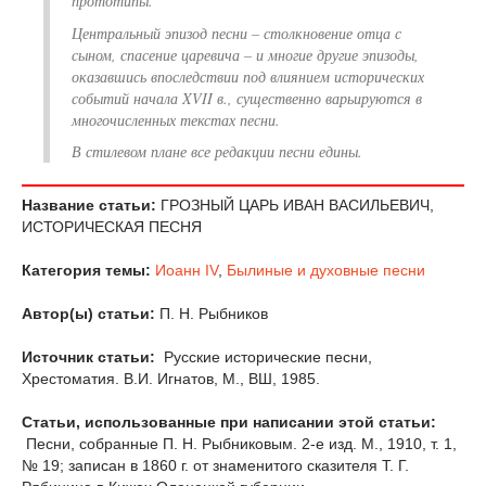
прототипы.
Центральный эпизод песни – столкновение отца с
сыном, спасение царевича – и многие другие эпизоды,
оказавшись впоследствии под влиянием исторических
событий начала XVII в., существенно варьируются в
многочисленных текстах песни.
В стилевом плане все редакции песни едины.
Название статьи:
ГРОЗНЫЙ ЦАРЬ ИВАН ВАСИЛЬЕВИЧ,
ИСТОРИЧЕСКАЯ ПЕСНЯ
Категория темы:
Иоанн IV
,
Былиные и духовные песни
Автор(ы) статьи:
П. Н. Рыбников
Источник статьи:
Русские исторические песни,
Хрестоматия. В.И. Игнатов, М., ВШ, 1985.
Статьи, использованные при написании этой статьи:
Песни, собранные П. Н. Рыбниковым. 2-е изд. М., 1910, т. 1,
№ 19; записан в 1860 г. от знаменитого сказителя Т. Г.