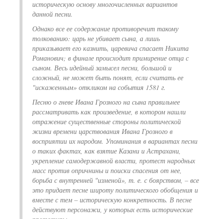
историческую основу многочисленных вариантов
данной песни.
Однако все ее содержание противоречит такому
толкованию: царь не убивает сына, а лишь
приказывает его казнить, царевича спасает Никита
Романович; в финале происходит примирение отца с
сыном. Весь идейный замысел песни, большой и
сложный, не может быть понят, если считать ее
"искаженным» откликом на события 1581 г.
Песню о гневе Ивана Грозного на сына правильнее
рассматривать как произведение, в котором нашли
отражение существенные стороны политической
жизни времени царствования Ивана Грозного в
восприятии их народом. Упоминания в вариантах песни
о таких фактах, как взятие Казани и Астрахани,
укрепление самодержавной власти, протест народных
масс против опричнины и поиски спасения от нее,
борьба с внутренней "изменой», т. е. с боярством, – все
это придает песне широту политического обобщения и
вместе с тем – историческую конкретность. В песне
действуют персонажи, у которых есть исторические