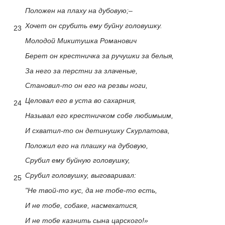
Положен на плаху на дубовую;–
Хочет он срубить ему буйну головушку.
23
Молодой Микитушка Романович
Берет он крестничка за ручушки за белыя,
За него за перстни за злаченые,
Становил-то он его на резвы ноги,
Целовал его в уста во сахарния,
24
Называл его крестничком собе любимыим,
И схватил-то он детинушку Скурлатова,
Положил его на плашку на дубовую,
Срубил ему буйную головушку,
Срубил головушку, выговаривал:
25
"Не твой-то кус, да не тобе-то есть,
И не тобе, собаке, насмехатися,
И не тобе казнить сына царского!»