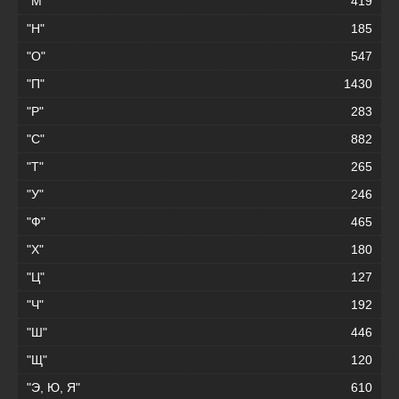
"М"
419
"Н"
185
"О"
547
"П"
1430
"Р"
283
"С"
882
"Т"
265
"У"
246
"Ф"
465
"Х"
180
"Ц"
127
"Ч"
192
"Ш"
446
"Щ"
120
"Э, Ю, Я"
610