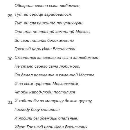
Обозрила своего сына любимого,
Тут ей сердце взрадовалося,
29
Тут ей слезушки-то приутихнули,
Она шла по славной каменной Москвы
Во свои палаты белокаменны.
Грозный царь Иван Васильевич
Схватился за своего за сына за любимого:
30
Не стало своего сына любимого,
Он делал повеление в каменной Москвы
И во всем царстве Московскоем,
Чтобы народ-люди постилися
И ходили бы во матушку божью церкву,
31
Господу богу молилися
И носили бы одежицы опальные.
Идет Грозный царь Иван Васильевич