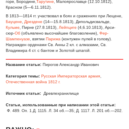
горе, Бородине,
Тарутине
, Малоярославце (12.10.1812),
Красном (5—6.11.1812).
В 1813—1814 гг. участвовал в боях и сражениях при Люцене,
Бауцене
,
Дрездене
(14—15.8.1813), Дипольдисвальде,
Кульме
, Пирне (27.8.1813),
Лейпциге
(4,6.10.1813), Арси-
сюр-
Об
(объявлено вы­сочайшее благоволение),
Фер-
Шампенуазе
, взятии
Парижа
(контужен пулей в голову).
Награжден орденами Св. Анны 2 кл. с алмазами, Св.
Владимира 4 ст. с бантом и Золотой шпагой.
Название статьи:
Пирогов Александр Иванович
Категория темы:
Русская Императорская армия
,
Отечественная война 1812 г.
Источник статьи:
Древлехранилище
Статьи, использованные при написании этой статьи:
Ф. 489. Оп. 1.Д. 1115. Л. 34 об.—35; Д. 1117. Л. 201 об.—202.