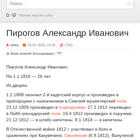
Полная версия сайта
Пирогов Александр Иванович
imha
23-01-2014, 23:20
1 501
База знаний Ассоциации
/
"П"
Пирогов Александр Иванович.
На 1.1.1816 — 26 лет.
Из дворян.
1.2.1808 окончил 2-й кадетский корпус и произведен в
прапорщики с назначением в Севский мушкетерский
полк
.
23.12.1809 произ­веден в
подпоручики
. 27.2.1812 переведен
в Лейб-гренадерский
полк
. 19.4.1812 произведен в пору­чики,
21.12.1812 — в штабс-капитаны, 8.1.1814 — в капитаны.
В Отечественной войне 1812 г. участвовал в боях и
сражениях при Какувячине,
Смоленске
(6.8.1812), Валутиной