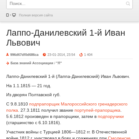
Полная версия сайта
Лаппо-Данилевский 1-й Иван
Львович
996d67df0d686ca
23-01-2014, 23:54
1 404
База знаний Ассоциации
/
"Л"
Лаппо-Данилевский 1-й (Лаппа-Данилевский) Иван Львович.
На 1.1.1815 — 21 год.
Из дворян Полтавской губ.
С 9.8.1810
подпрапорщик
Малороссийского гренадерского
полка
. 27.3.1811 получил звание
портупей-прапорщика
.
5.6.1812 произведен в прапорщики, затем в
подпоручики
(старшин­ство с 6.10.1816).
Участник войны с Турцией 1806—1812 гг. В Отечественной
войне 1812 г. участвовал в боях и сра­жениях при
Смоленске