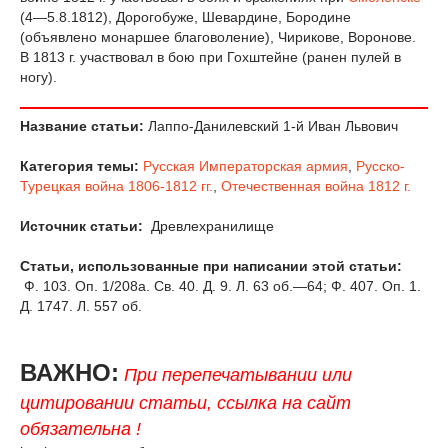
(4—5.8.1812), Дорогобуже, Шевардине, Бородине
(объявлено монаршее бла­говоление), Чирикове, Воронове.
В 1813 г. участвовал в бою при Гохштейне (ранен пулей в
ногу).
Название статьи:
Лаппо-Данилевский 1-й Иван Львович
Категория темы:
Русская Императорская армия
,
Русско-
Турецкая война 1806-1812 гг.
,
Отечественная война 1812 г.
Источник статьи:
Древлехранилище
Статьи, использованные при написании этой статьи:
Ф. 103. Оп. 1/208а. Св. 40. Д. 9. Л. 63 об.—64; Ф. 407. Оп. 1.
Д. 1747. Л. 557 об.
ВАЖНО:
При перепечатывании или
цитировании статьи, ссылка на сайт
обязательна !