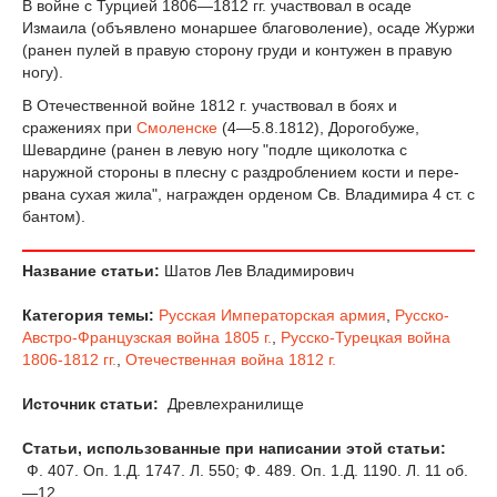
В войне с Турцией 1806—1812 гг. участвовал в осаде
Измаила (объявлено монаршее благоволение), осаде Журжи
(ранен пулей в правую сторону груди и контужен в правую
ногу).
В Отечественной войне 1812 г. участвовал в боях и
сражениях при
Смоленске
(4—5.8.1812), Дорогобуже,
Шевардине (ранен в левую ногу "подле щиколотка с
наружной стороны в плесну с раздроблением кости и пере­
рвана сухая жила", награжден орденом Св. Владимира 4 ст. с
бантом).
Название статьи:
Шатов Лев Владимирович
Категория темы:
Русская Императорская армия
,
Русско-
Австро-Французская война 1805 г.
,
Русско-Турецкая война
1806-1812 гг.
,
Отечественная война 1812 г.
Источник статьи:
Древлехранилище
Статьи, использованные при написании этой статьи:
Ф. 407. Оп. 1.Д. 1747. Л. 550; Ф. 489. Оп. 1.Д. 1190. Л. 11 об.
—12.