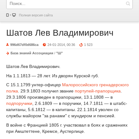
Полная версия сайта
Шатов Лев Владимирович
996d67df0d686ca
24-01-2014, 00:36
1 523
База знаний Ассоциации
/
"Ш"
Шатов Лев Владимирович.
На 1.1.1813 — 28 лет. Из дворян Курской губ.
С 15.1.1799 унтер-офицер
Малороссийского гренадерского
полка
. 29.9.1803 получил звание
портупей-прапорщика
.
29.3.1806 произведен в прапорщики, 13.1.1808 — в
подпоручики
, 2.6.1809 — в поручики, 14.7.1811 — в штабс-
капитаны, 5.6.1812 — в капитаны. 22.1.1814 уволен со
службы майором "за ранами" с мундиром и пенсией.
В войне с Францией 1805 г. участвовал в боях и сражениях
при Амштеттене, Кремсе, Аустерлице.