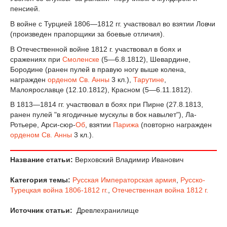
пенсией.
В войне с Турцией 1806—1812 гг. участвовал во взятии Ловчи
(произведен прапорщики за боевые отличия).
В Отечественной войне 1812 г. участвовал в боях и
сражениях при
Смоленске
(5—6.8.1812), Шевардине,
Бородине (ранен пулей в правую ногу выше колена,
награжден
орденом Св. Анны
3 кл.),
Тарутине
,
Малоярославце (12.10.1812), Красном (5—6.11.1812).
В 1813—1814 гг. участвовал в боях при Пирне (27.8.1813,
ранен пулей "в ягодичные мускулы в бок навылет"), Ла-
Ротьере, Арси-сюр-
Об
, взятии
Парижа
(повторно награжден
орденом Св. Анны
3 кл.).
Название статьи:
Верховский Владимир Иванович
Категория темы:
Русская Императорская армия
,
Русско-
Турецкая война 1806-1812 гг.
,
Отечественная война 1812 г.
Источник статьи:
Древлехранилище