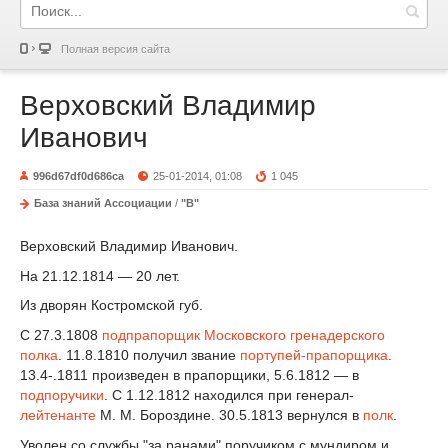
Полная версия сайта
Верховский Владимир
Иванович
996d67df0d686ca
25-01-2014, 01:08
1 045
База знаний Ассоциации
/
"В"
Верховский Владимир Иванович.
На 21.12.1814 — 20 лет.
Из дворян Костромской губ.
С 27.3.1808
подпрапорщик
Московского гренадерского
полка
. 11.8.1810 получил звание
портупей-прапорщика
.
13.4-.1811 произведен в прапорщики, 5.6.1812 — в
подпоручики
. С 1.12.1812 находился при генерал-
лейтенанте
М. М. Бороздине. 30.5.1813 вернулся в
полк
.
Уволен со службы "за ранами" поручиком с мундиром и