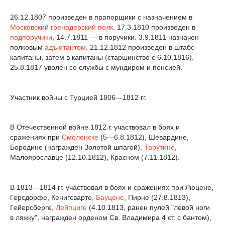
26.12.1807 произведен в прапорщики с назначением в
Московский гренадерский полк
. 17.3.1810 произведен в
подпоручики
, 14.7.1811 — в поручики. 3.9.1811 назначен
полковым
адъютантом
. 21.12.1812 произведен в штабс-
капитаны, затем в капитаны (старшинство с 6.10.1816).
25.8.1817 уволен со службы с мундиром и пенсией.
Участник войны с Турцией 1806—1812 гг.
В Отечественной войне 1812 г. участвовал в боях и
сражениях при
Смоленске
(5—6.8.1812), Шевардине,
Бородине (награжден Золотой шпагой),
Тарутине
,
Малоярославце (12.10.1812), Красном (7.11.1812).
В 1813—1814 гг. участвовал в боях и сражениях при Люцене,
Герсдорфе, Кенигсварте,
Бауцене
, Пирне (27.8.1813),
Гейерсберге,
Лейпциге
(4.10.1813, ранен пулей "левой ноги
в ляжку", награжден орденом Св. Владимира 4 ст. с бантом),