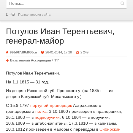
Полная версия сайта
Потулов Иван Терентьевич,
генерал-майор
996d67df0d686ca
26-01-2014, 17:28
2 249
База знаний Ассоциации
/
"П"
Потулов Иван Терентьевич.
На 1.1.1815 — 31 год.
Из дворян Рязанской губ. Пронского у. (на 1835 г. — из
дворян Калужской губ. Мосальского у.).
С 15.9.1797
портупей-прапорщик
Астраханского
гренадерского
полка
. 3.10.1800 произведен в прапорщики,
26.1.1803 — в
подпоручики
, 6.10.1804 — в поручики,
10.6.1809 — в штабс-капитаны, 17.3.1810 — в капитаны.
10.3.1812 произведен в майоры с переводом в
Сибирский