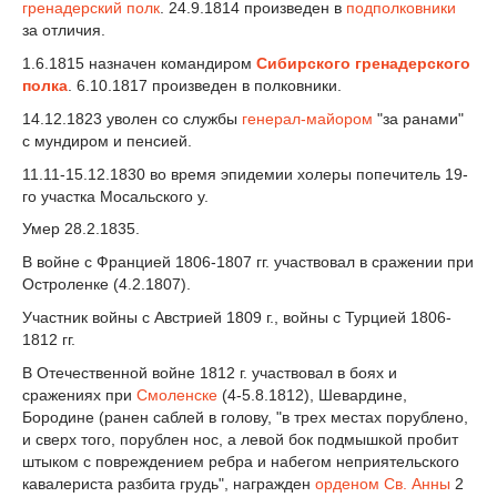
гренадерский полк
. 24.9.1814 произведен в
подполковники
за отличия.
1.6.1815 назначен командиром
Сибирского гренадерского
полка
. 6.10.1817 произведен в полковники.
14.12.1823 уволен со службы
генерал-майором
"за ранами"
с мундиром и пенсией.
11.11-15.12.1830 во время эпидемии холеры попечитель 19-
го участка Мосальского у.
Умер 28.2.1835.
В войне с Францией 1806-1807 гг. участвовал в сражении при
Остроленке (4.2.1807).
Участник войны с Австрией 1809 г., войны с Турцией 1806-
1812 гг.
В Отечественной войне 1812 г. участвовал в боях и
сражениях при
Смоленске
(4-5.8.1812), Шевардине,
Бородине (ранен саблей в голову, "в трех местах порублено,
и сверх того, порублен нос, а левой бок подмышкой пробит
штыком с повреждением ребра и набегом неприятельского
кавалериста разбита грудь", награжден
орденом Св. Анны
2