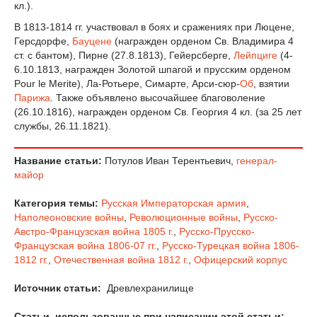
кл.).
В 1813-1814 гг. участвовал в боях и сражениях при Люцене,
Герсдорфе,
Бауцене
(награжден орденом Св. Владимира 4
ст. с бантом), Пирне (27.8.1813), Гейерсберге,
Лейпциге
(4-
6.10.1813, награжден Золотой шпагой и прусским орденом
Pour le Merite), Ла-Ротьере, Симарте, Арси-сюр-
Об
, взятии
Парижа
. Также объявлено высочайшее благоволение
(26.10.1816), награжден орденом Св. Георгия 4 кл. (за 25 лет
службы, 26.11.1821).
Название статьи:
Потулов Иван Терентьевич,
генерал-
майор
Категория темы:
Русская Императорская армия
,
Наполеоновские войны
,
Революционные войны
,
Русско-
Австро-Французская война 1805 г.
,
Русско-Прусско-
Французская война 1806-07 гг.
,
Русско-Турецкая война 1806-
1812 гг.
,
Отечественная война 1812 г.
,
Офицерский корпус
Источник статьи:
Древлехранилище
Статьи, использованные при написании этой статьи: