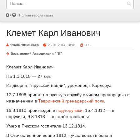
Полная версия сайта
Клемет Карл Иванович
996d67df0d686ca
26-01-2014, 18:01
985
База знаний Ассоциации
/
"К"
Клемет Карл Иванович.
На 1.1.1815 — 27 лет.
Из дворян, "прусской нации", уроженец г. Карлсруэ.
12.7.1808 принят на русскую службу с чином прапорщика с
назначением в
Таврический гренадерский полк
.
16.8.1810 произведен в
подпоручики
, 15.4.1812 — в
поручики, 9.8.1813 — в штабс-капитаны.
Умер в Рижском госпитале 13.12.1814.
В Отечественной войне 1812 г. участвовал в боях и