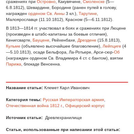
сражениях при
Островно
, Какувячине,
Смоленске
(5—
6.8.1812), Шевардине, Бородине (ранен пулей в голову,
награжден
орденом Св. Анны
3 кл.),
Тарутине
,
Малоярославце (11.10.1812), Красном (5—6.11.1812).
В 1813—1814 гг. участвовал в боях и сражениях при Люцене
(произведен в штабс-капитаны за боевые отличия),
Кенигсварте,
Бауцене
, Рейхенбахе,
Дрездене
(15.8.1813),
Кульме
(объявлено высочайшее благоволение),
Лейпциге
(4
—5.10.1813), осаде Бельфора, Ла-Ротьере, Арси-сюр-
Об
(награжден орденом Св. Владимира 4 ст. с бантом), взятии
Парижа
, блокаде Венсенна.
Название статьи:
Клемет Карл Иванович
Категория темы:
Русская Императорская армия
,
Отечественная война 1812 г.
,
Офицерский корпус
Источник статьи:
Древлехранилище
Статьи, использованные при написании этой статьи: