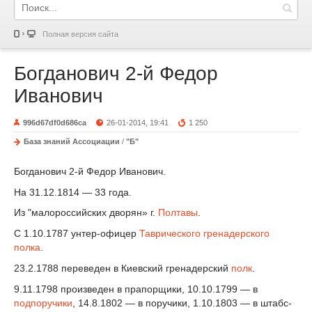
Полная версия сайта
Богданович 2-й Федор
Иванович
996d67df0d686ca
26-01-2014, 19:41
1 250
База знаний Ассоциации
/
"Б"
Богданович 2-й Федор Иванович.
На 31.12.1814 — 33 года.
Из "малороссийских дворян» г.
Полтавы
.
С 1.10.1787 унтер-офицер
Таврического гренадерского
полка
.
23.2.1788 переведен в Киевский гренадерский
полк
.
9.11.1798 произведен в прапорщики, 10.10.1799 — в
подпоручики
, 14.8.1802 — в поручики, 1.10.1803 — в штабс-