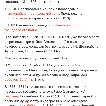
капитаны, 13.1.1808 — в капитаны.
10.5.1811 произведен в майоры с переводом в
Фанагорийский гренадерский полк
. Произведен в
подполковники
(старшинство с 27.8.1813).
9.1.1816 назначен командиром
Фанагорийского
гренадерского полка
.
В войнах с Францией 1805,1806—1807 гг. участвовал в боях
и сражениях при р. Энс, Амштеттене ("за оказанную
храбрость рекомендован был по начальству»), Шенграбене,
Аустерлице, Остроленке (4.2.1807).
Участник войны с Турцией 1806—1812 гг.
В Отечественной войне 1812 г. участвовал в боях и
сражениях при Шевардине, Бородине (ранен в левую ногу
пулей навылет и контужен в правую ногу, награжден
орденом Св. Анны
2 кл.).
В 1813—1814 гг. участвовал в боях и сражениях при
Герсдорфе (объявлено высочайшее благоволение),
Бауцене
, Рейхенбахе, Пирне (27.8.1813), Гейерсберге ("по
особенному мужеству и храбрости был рекомендован
начальству»),
Лейпциге
(4,6.10.1813, награжден Золотой