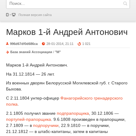
Полная версия сайта
Марков 1-й Андрей Антонович
996d67df0d686ca
28-01-2014, 21:11
1 021
База знаний Ассоциации
/
"М"
Марков 1-й Андрей Антонович.
На 31.12.1814 — 26 лет.
Из военных дворян Белорусской Могилевской губ. г. Старого
Быхова.
С 2.11.1804 унтер-офицер
Фанагорийского гренадерского
полка
.
2.1.1805 получил звание
подпрапорщика
, 30.12.1806 —
портупей-прапорщика
. 9.6.1808 произведен в прапорщики,
2.7.1809 — в
подпоручики
, 22.9.1810 — в поручики,
21.12.1812 — в штабс-капитаны, затем в капитаны