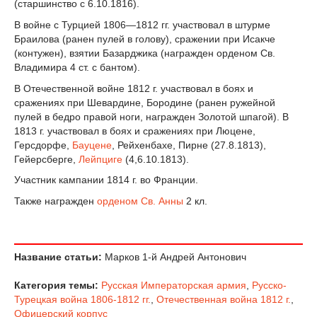
(старшинство с 6.10.1816).
В войне с Турцией 1806—1812 гг. участвовал в штурме
Браилова (ранен пулей в голову), сражении при Исакче
(контужен), взятии Базарджика (награжден орденом Св.
Владимира 4 ст. с бантом).
В Отечественной войне 1812 г. участвовал в боях и
сражениях при Шевардине, Бородине (ранен ружейной
пулей в бедро правой ноги, награжден Золотой шпагой). В
1813 г. участвовал в боях и сражениях при Люцене,
Герсдорфе,
Бауцене
, Рейхенбахе, Пирне (27.8.1813),
Гейерсберге,
Лейпциге
(4,6.10.1813).
Участник кампании 1814 г. во Франции.
Также награжден
орденом Св. Анны
2 кл.
Название статьи:
Марков 1-й Андрей Антонович
Категория темы:
Русская Императорская армия
,
Русско-
Турецкая война 1806-1812 гг.
,
Отечественная война 1812 г.
,
Офицерский корпус