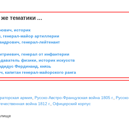
же тематики ...
ович, историк
, генерал-майор артиллерии
андрович, генерал-лейтенант
триевич, генерал от инфантерии
одаватель физики, историк искусств
дидус Фердинанд, князь
, капитан генерал-майорского ранга
раторская армия
,
Русско-Австро-Французская война 1805 г.
,
Русско
ечественная война 1812 г.
,
Офицерский корпус
илище