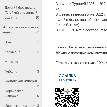
В войне с Турцией 1806—1812 г
Детский фестиваль
кл.).
"Стойкий оловянный
В Отечественной войне 1812 г.
содатик"
10
пулей в бедро правой ноги на
4 ст. с бантом).
Историческая музыка и
В 1813—1814 гг. в составе Рез
видео
77
Чили
1
Если у Вас есть изображение 
Колумбия
2
Можно с помощью комментариев
Мексика
1
Ссылка на статью "Хре
Албания
3
Британская империя
2
Персидская
империя
0
Испанская империя
3