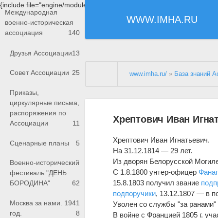
{include file="engine/modules/saperu/head.php"}
Международная
WWW.IMHA.RU
военно-историческая
ассоциация
140
Друзья Ассоциации
13
Совет Ассоциации
25
www.imha.ru/
»
База знаний А
Приказы,
циркулярные письма,
распоряжения по
Хрептович Иван Игна
Ассоциации
11
Хрептович Иван Игнатьевич.
Сценарные планы
5
На 31.12.1814 — 29 лет.
Из дворян Белорусской Могилев
Военно-исторический
С 1.8.1800 унтер-офицер
Фанаг
фестиваль "ДЕНЬ
15.8.1803 получил звание
подп
БОРОДИНА"
62
подпоручики
, 13.12.1807 — в 
Москва за нами. 1941
Уволен со службы "за ранами" 
год.
8
В войне с Францией 1805 г. уч