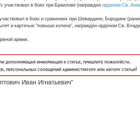
г. участвовал в боях при Браилове (награжден
орденом Св. Анн
 участвовал в боях и сражениях при Шевардине, Бородине (ране
вылет и картечью "повыше колена", награжден орденом Св. Влад
ервной армии.
или дополняющая информация к статье, пришлите пожалуйста.
, персональных сообщений администратору или автору статьи!
птович Иван Игнатьевич"