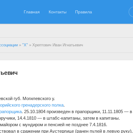
Главная
Контакты
Правила
ссоциации
»
"Х"
» Хрептович Иван Игнатьевич
тьевич
ской губ. Могилевского у.
орийского гренадерского полка
.
рапорщика
. 25.10.1804 произведен в прапорщики, 11.11.1805 — в
поручики, 14.4.1810 — в штабс-капитаны, затем в капитаны.
майором с мундиром и пенсией не позднее 7.4.1816.
аствовал в сражении при Аустерлице (ранен пулей в левую руку).