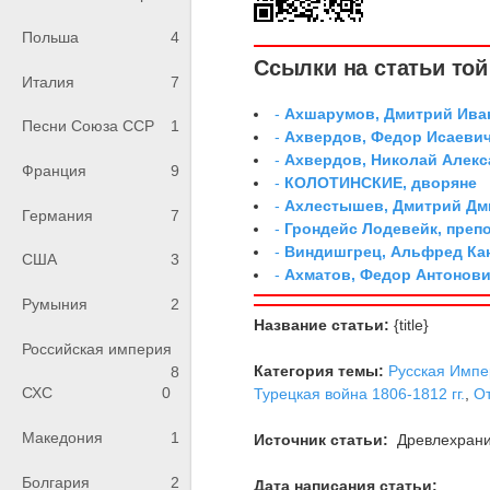
Польша
4
Ссылки на статьи той 
Италия
7
-
Ахшарумов, Дмитрий Иван
Песни Союза ССР
1
-
Ахвердов, Федор Исаевич
-
Ахвердов, Николай Алекс
Франция
9
-
КОЛОТИНСКИЕ, дворяне
-
Ахлестышев, Дмитрий Дми
Германия
7
-
Грондейс Лодевейк, преп
-
Виндишгрец, Альфред Кан
США
3
-
Ахматов, Федор Антонович
Румыния
2
Название статьи:
{title}
Российская империя
Категория темы:
Русская Импе
8
СХС
0
Турецкая война 1806-1812 гг.
,
От
Македония
1
Источник статьи:
Древлехран
Болгария
2
Дата написания статьи: