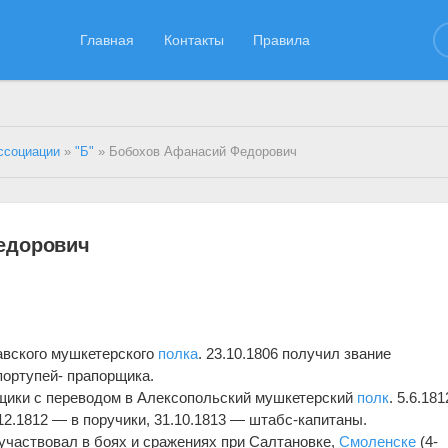
Главная
Контакты
Правила
ссоциации
»
"Б"
» Бобохов Афанасий Федорович
едорович
.
авского мушкетерского
полка
. 23.10.1806 получил звание
 портупей- прапорщика.
рщики с переводом в Алексопольский мушкетерский
полк
. 5.6.181
.12.1812 — в поручики, 31.10.1813 — штабс-капитаны.
 участвовал в боях и сражениях при Салтановке,
Смоленске
(4-