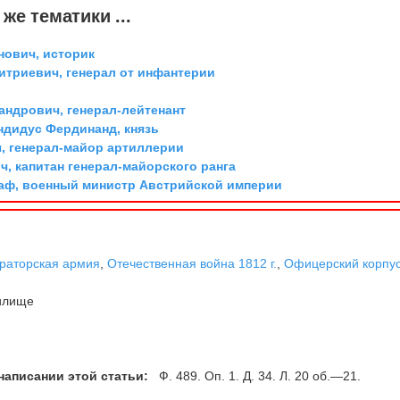
же тематики ...
ович, историк
триевич, генерал от инфантерии
андрович, генерал-лейтенант
дидус Фердинанд, князь
, генерал-майор артиллерии
, капитан генерал-майорского ранга
граф, военный министр Австрийской империи
раторская армия
,
Отечественная война 1812 г.
,
Офицерский корпу
илище
написании этой статьи:
Ф. 489. Оп. 1. Д. 34. Л. 20 об.—21.