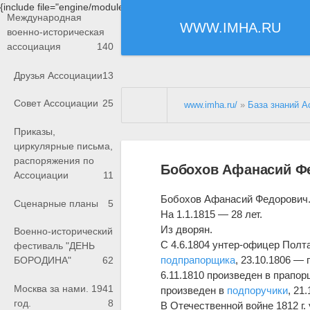
{include file="engine/modules/saperu/head.php"}
Международная
WWW.IMHA.RU
военно-историческая
ассоциация
140
Друзья Ассоциации
13
Совет Ассоциации
25
www.imha.ru/
»
База знаний А
Приказы,
циркулярные письма,
распоряжения по
Бобохов Афанасий Ф
Ассоциации
11
Бобохов Афанасий Федорович
Сценарные планы
5
На 1.1.1815 — 28 лет.
Из дворян.
Военно-исторический
С 4.6.1804 унтер-офицер Полт
фестиваль "ДЕНЬ
подпрапорщика
, 23.10.1806 —
БОРОДИНА"
62
6.11.1810 произведен в прапо
Москва за нами. 1941
произведен в
подпоручики
, 21
год.
8
В Отечественной войне 1812 г.