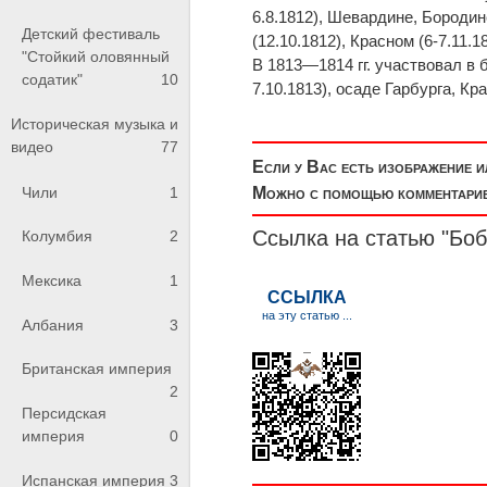
6.8.1812), Шевардине, Бороди
Детский фестиваль
(12.10.1812), Красном (6-7.11.1
"Стойкий оловянный
В 1813—1814 гг. участвовал в
содатик"
10
7.10.1813), осаде Гарбурга, Кр
Историческая музыка и
видео
77
Если у Вас есть изображение 
Чили
1
Можно с помощью комментариев
Ссылка на статью "Бо
Колумбия
2
Мексика
1
Албания
3
Британская империя
2
Персидская
империя
0
Испанская империя
3