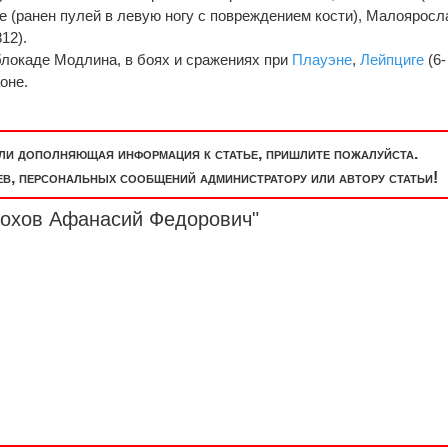
не (ранен пулей в левую ногу с повреждением кости), Малоярос
812).
 блокаде Модлина, в боях и сражениях при
Плауэне
,
Лейпциге
(6-
аоне.
или дополняющая информация к статье, пришлите пожалуйста.
, персональных сообщений администратору или автору статьи!
бохов Афанасий Федорович"