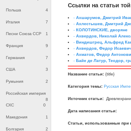
Ссылки на статьи той 
Польша
4
-
Ахшарумов, Дмитрий Иван
Италия
7
-
Ахлестышев, Дмитрий Дми
-
КОЛОТИНСКИЕ, дворяне
Песни Союза ССР
1
-
Ахвердов, Николай Алекс
-
Виндишгрец, Альфред Кан
Франция
9
-
Ахвердов, Федор Исаевич
-
Ахматов, Федор Антонович
Германия
7
-
Байе де Латур, Теодор, 
США
3
Название статьи:
{title}
Румыния
2
Категория темы:
Русская Импе
Российская империя
Источник статьи:
Древлехран
8
СХС
0
Дата написания статьи:
Македония
1
Статьи, использованные при 
Болгария
2