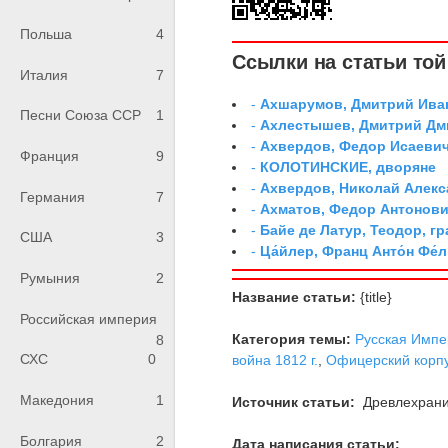
Польша
4
Ссылки на статьи той 
Италия
7
-
Ахшарумов, Дмитрий Иван
Песни Союза ССР
1
-
Ахлестышев, Дмитрий Дми
-
Ахвердов, Федор Исаевич
Франция
9
-
КОЛОТИНСКИЕ, дворяне
-
Ахвердов, Николай Алекс
Германия
7
-
Ахматов, Федор Антонович
-
Байе де Латур, Теодор, 
США
3
-
Ца́йлер, Франц Анто́н Фе́л
Румыния
2
Название статьи:
{title}
Российская империя
Категория темы:
Русская Импе
8
СХС
0
война 1812 г.
,
Офицерский корп
Македония
1
Источник статьи:
Древлехран
Болгария
2
Дата написания статьи: