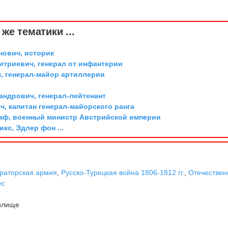
же тематики ...
ович, историк
триевич, генерал от инфантерии
, генерал-майор артиллерии
андрович, генерал-лейтенант
, капитан генерал-майорского ранга
граф, военный министр Австрийской империи
икс, Эдлер фон ...
раторская армия
,
Русско-Турецкая война 1806-1812 гг.
,
Отечествен
ус
илище