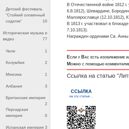
В Отечественной войне 1812 г.
Детский фестиваль
6.8.1812), Шевардине, Бородин
"Стойкий оловянный
Малоярославце (12.10.1812), К
содатик"
10
В 1813 г. участвовал в блокад
7.10.1813).
Историческая музыка и
Награжден орденами Св. Анны 2
видео
77
Чили
1
Если у Вас есть изображение 
Колумбия
2
Можно с помощью комментариев
Мексика
1
Ссылка на статью "Лит
Албания
3
Британская империя
2
Персидская
империя
0
Испанская империя
3