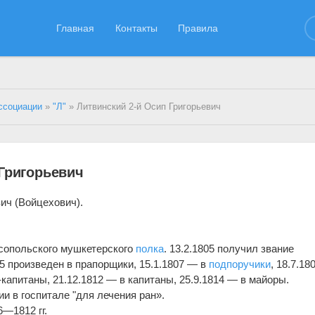
Главная
Контакты
Правила
ссоциации
»
"Л"
» Литвинский 2-й Осип Григорьевич
 Григорьевич
ич (Войцехович).
опольского мушкетерского
полка
. 13.2.1805 получил звание
805 произведен в прапорщики, 15.1.1807 — в
подпоручики
, 18.7.18
-капитаны, 21.12.1812 — в капитаны, 25.9.1814 — в майоры.
ии в госпитале "для лечения ран».
6—1812 гг.