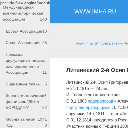
{include file="engine/modules/saperu/head.php"}
Международная
WWW.IMHA.RU
военно-историческая
ассоциация
140
Друзья Ассоциации
13
Совет Ассоциации
25
www.imha.ru/
»
База знаний А
Приказы,
циркулярные письма,
распоряжения по
Литвинский 2-й Осип
Ассоциации
11
Литвинский 2-й Осип Григорьев
Сценарные планы
5
На 1.1.1815 — 29 лет.
Из "польского шляхетства».
Военно-исторический
С 9.1.1803
подпрапорщик
Алекс
фестиваль "ДЕНЬ
портупей-прапорщика
. 10.4.1
БОРОДИНА"
62
поручики, 14.7.1811 — в штабс
Москва за нами. 1941
С 31.12.1814 находился в Росс
год.
8
Участник войны с Турцией 180