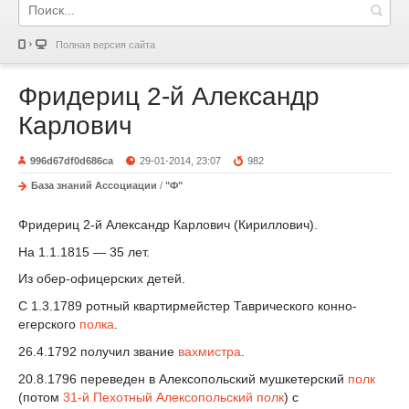
Полная версия сайта
Фридериц 2-й Александр
Карлович
996d67df0d686ca
29-01-2014, 23:07
982
База знаний Ассоциации
/
"Ф"
Фридериц 2-й Александр Карлович (Кириллович).
На 1.1.1815 — 35 лет.
Из обер-офицерских детей.
С 1.3.1789 ротный квартирмейстер Таврического конно-
егерского
полка
.
26.4.1792 получил звание
вахмистра
.
20.8.1796 переведен в Алексопольский мушкетерский
полк
(потом
31-й Пехотный Алексопольский полк
) с