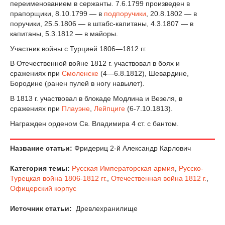
переименованием в сержанты. 7.6.1799 произведен в
прапорщики, 8.10.1799 — в
подпоручики
, 20.8.1802 — в
поручики, 25.5.1806 — в штабс-капитаны, 4.3.1807 — в
капитаны, 5.3.1812 — в майоры.
Участник войны с Турцией 1806—1812 гг.
В Отечественной войне 1812 г. участвовал в боях и
сражениях при
Смоленске
(4—6.8.1812), Шевардине,
Бородине (ранен пулей в ногу навылет).
В 1813 г. участвовал в блокаде Модлина и Везеля, в
сражениях при
Плауэне
,
Лейпциге
(6-7.10.1813).
Награжден орденом Св. Владимира 4 ст. с бантом.
Название статьи:
Фридериц 2-й Александр Карлович
Категория темы:
Русская Императорская армия
,
Русско-
Турецкая война 1806-1812 гг.
,
Отечественная война 1812 г.
,
Офицерский корпус
Источник статьи:
Древлехранилище