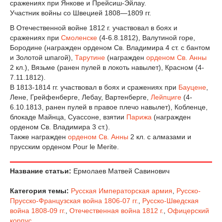
сражениях при Янкове и Прейсиш-Эйлау.
Участник войны со Швецией 1808—1809 гг.
В Отечественной войне 1812 г. участвовал в боях и
сражениях при
Смоленске
(4-6.8.1812), Валутиной горе,
Бородине (награжден орденом Св. Владимира 4 ст. с бантом
и Золотой шпагой),
Тарутине
(награжден
орденом Св. Анны
2 кл.), Вязьме (ранен пулей в локоть навылет), Красном (4-
7.11.1812).
В 1813-1814 гг. участвовал в боях и сражениях при
Бауцене
,
Лене, Грейфенберге, Лебау, Вартенберге,
Лейпциге
(4-
6.10.1813, ранен пулей в правое плечо навылет), Кобленце,
блокаде Майнца, Суассоне, взятии
Парижа
(награжден
орденом Св. Владимира 3 ст.).
Также награжден
орденом Св. Анны
2 кл. с алмазами и
прусским орденом Pour le Merite.
Название статьи:
Ермолаев Матвей Савинович
Категория темы:
Русская Императорская армия
,
Русско-
Прусско-Французская война 1806-07 гг.
,
Русско-Шведская
война 1808-09 гг.
,
Отечественная война 1812 г.
,
Офицерский
корпус