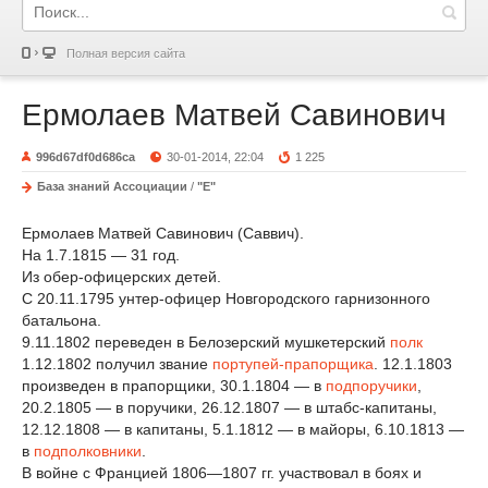
Полная версия сайта
Ермолаев Матвей Савинович
996d67df0d686ca
30-01-2014, 22:04
1 225
База знаний Ассоциации
/
"Е"
Ермолаев Матвей Савинович (Саввич).
На 1.7.1815 — 31 год.
Из обер-офицерских детей.
С 20.11.1795 унтер-офицер Новгородского гарнизонного
батальона.
9.11.1802 переведен в Белозерский мушкетерский
полк
1.12.1802 получил звание
портупей-прапорщика
. 12.1.1803
произведен в прапорщики, 30.1.1804 — в
подпоручики
,
20.2.1805 — в поручики, 26.12.1807 — в штабс-капитаны,
12.12.1808 — в капитаны, 5.1.1812 — в майоры, 6.10.1813 —
в
подполковники
.
В войне с Францией 1806—1807 гг. участвовал в боях и