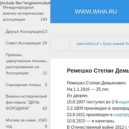
{include file="engine/modules/saperu/head.php"}
Международная
WWW.IMHA.RU
военно-историческая
ассоциация
140
Друзья Ассоциации
13
Совет Ассоциации
25
www.imha.ru/
»
База знаний А
Приказы,
циркулярные письма,
распоряжения по
Ремешко Степан Дем
Ассоциации
11
Ремешко Степан Демьянович.
Сценарные планы
5
На 1.1.1816 — 25 лет.
Из дворян.
Военно-исторический
10.8.1807 поступил во 2-й
каде
фестиваль "ДЕНЬ
2.2.1809 произведен в прапор
БОРОДИНА"
62
23.8.1811 произведен в
подпор
Москва за нами. 1941
10.8.1815 — в капитаны.
год.
8
В Отечественной войне 1812 г.