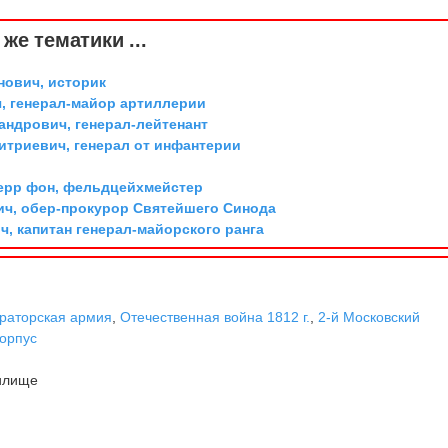
же тематики ...
ович, историк
, генерал-майор артиллерии
андрович, генерал-лейтенант
триевич, генерал от инфантерии
ерр фон, фельдцейхмейстер
ич, обер-прокурор Святейшего Синода
, капитан генерал-майорского ранга
раторская армия
,
Отечественная война 1812 г.
,
2-й Московский
орпус
илище