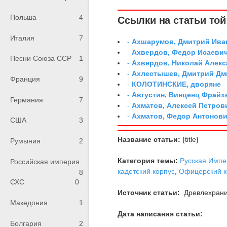
Польша
4
Ссылки на статьи той 
Италия
7
-
Ахшарумов, Дмитрий Иван
-
Ахвердов, Федор Исаевич
Песни Союза ССР
1
-
Ахвердов, Николай Алекс
-
Ахлестышев, Дмитрий Дми
Франция
9
-
КОЛОТИНСКИЕ, дворяне
-
Августин, Винценц Фрайх
Германия
7
-
Ахматов, Алексей Петров
-
Ахматов, Федор Антонович
США
3
Название статьи:
{title}
Румыния
2
Категория темы:
Русская Импе
Российская империя
кадетский корпус
,
Офицерский к
8
СХС
0
Источник статьи:
Древлехран
Македония
1
Дата написания статьи:
Болгария
2