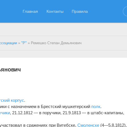
Главная
Контакты
Правила
ссоциации
»
"Р"
» Ремешко Степан Демьянович
ьянович
тский корпус
.
щики с назначением в Брестский мушкетерский
полк
.
учики
, 21.12.1812 — в поручики, 21.9.1813 — в штабс-капитаны,
 участвовал в сражениях при Витебске,
Смоленске
(4—5.8.1812),