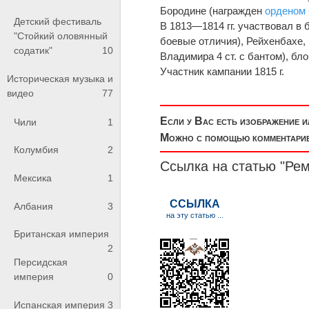
Бородине (награжден
орденом 
Детский фестиваль
В 1813—1814 гг. участвовал в 
"Стойкий оловянный
боевые отличия), Рейхенбахе,
содатик"
10
Владимира 4 ст. с бантом), б
Участник кампании 1815 г.
Историческая музыка и
видео
77
Если у Вас есть изображение 
Чили
1
Можно с помощью комментариев
Колумбия
2
Ссылка на статью "Ре
Мексика
1
Албания
3
Британская империя
2
Персидская
империя
0
Испанская империя
3