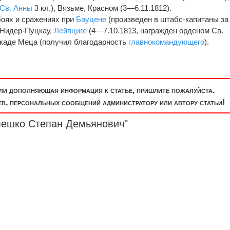
Св. Анны
3 кл.), Вязьме, Красном (3—6.11.1812).
боях и сражениях при
Бауцене
(произведен в штабс-капитаны за
 Нидер-Пуцкау,
Лейпциге
(4—7.10.1813, награжден орденом Св.
локаде Меца (получил благодарность
главнокомандующего
).
или дополняющая информация к статье, пришлите пожалуйста.
, персональных сообщений администратору или автору статьи!
мешко Степан Демьянович"