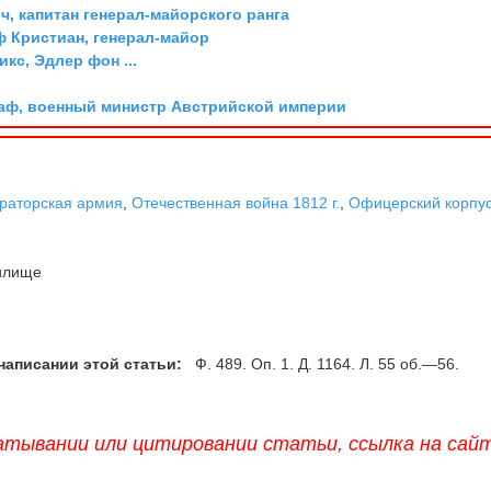
, капитан генерал-майорского ранга
ф Кристиан, генерал-майор
икс, Эдлер фон ...
граф, военный министр Австрийской империи
раторская армия
,
Отечественная война 1812 г.
,
Офицерский корпу
илище
написании этой статьи:
Ф. 489. Оп. 1. Д. 1164. Л. 55 об.—56.
атывании или цитировании статьи, ссылка на сай