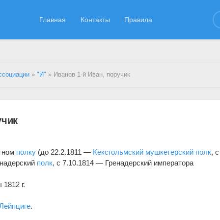
Главная
Контакты
Правила
ссоциации
»
"И"
» Иванов 1-й Иван, поручик
учик
отном
полку
(до 22.2.1811 —
Кексгольмский мушкетерский полк
, с
енадерский
полк
, с 7.10.1814 — Гренадерский императора
1812 г.
Лейпциге
.