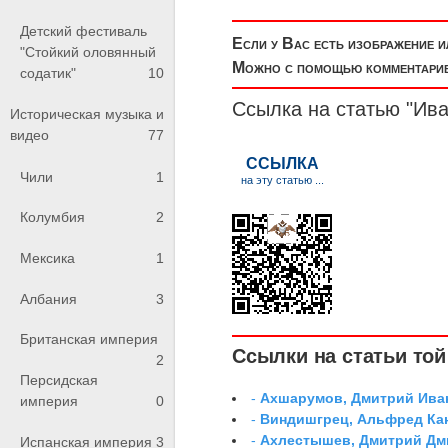
Детский фестиваль
Если у Вас есть изображение 
"Стойкий оловянный
Можно с помощью комментариев
содатик"
10
Ссылка на статью "Ива
Историческая музыка и
видео
77
Чили
1
Колумбия
2
Мексика
1
Албания
3
Британская империя
Ссылки на статьи той 
2
Персидская
-
Ахшарумов, Дмитрий Иван
империя
0
-
Виндишгрец, Альфред Кан
-
Ахлестышев, Дмитрий Дми
Испанская империя
3