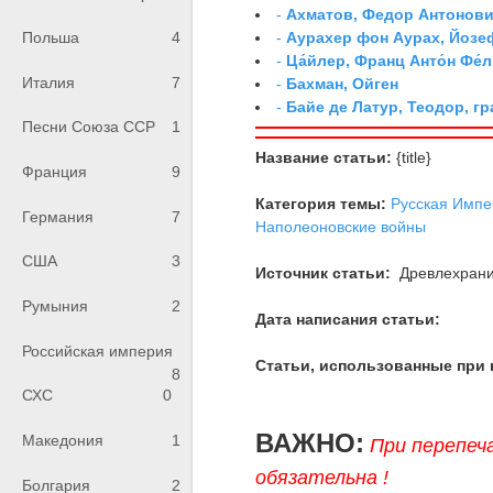
-
Ахматов, Федор Антонович
-
Аурахер фон Аурах, Йозе
Польша
4
-
Ца́йлер, Франц Анто́н Фе́л
Италия
7
-
Бахман, Ойген
-
Байе де Латур, Теодор, 
Песни Союза ССР
1
Название статьи:
{title}
Франция
9
Категория темы:
Русская Импе
Германия
7
Наполеоновские войны
США
3
Источник статьи:
Древлехран
Румыния
2
Дата написания статьи:
Российская империя
Статьи, использованные при 
8
СХС
0
ВАЖНО:
Македония
1
При перепеч
обязательна !
Болгария
2