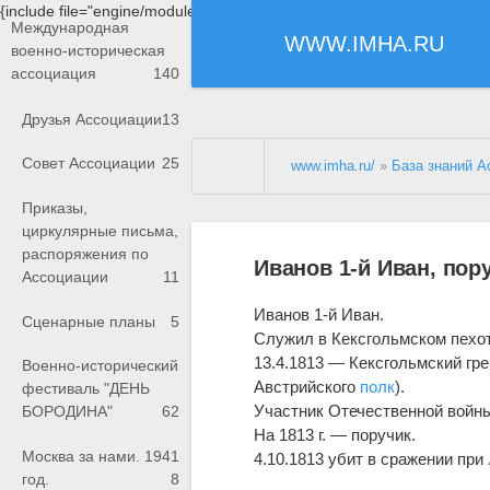
{include file="engine/modules/saperu/head.php"}
Международная
WWW.IMHA.RU
военно-историческая
ассоциация
140
Друзья Ассоциации
13
Совет Ассоциации
25
www.imha.ru/
»
База знаний А
Приказы,
циркулярные письма,
распоряжения по
Иванов 1-й Иван, пор
Ассоциации
11
Иванов 1-й Иван.
Сценарные планы
5
Служил в Кексгольмском пех
13.4.1813 — Кексгольмский гр
Военно-исторический
Австрийского
полк
).
фестиваль "ДЕНЬ
Участник Отечественной войны 
БОРОДИНА"
62
На 1813 г. — поручик.
Москва за нами. 1941
4.10.1813 убит в сражении при
год.
8