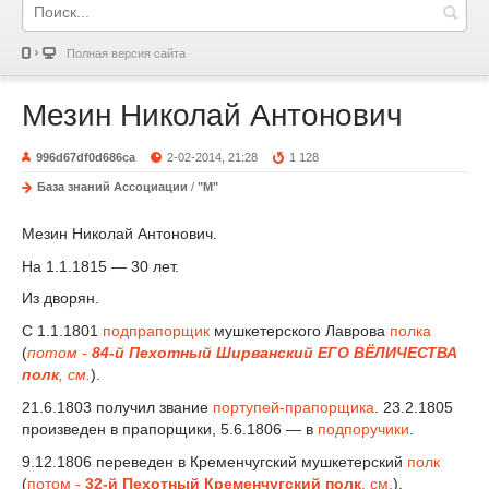
Полная версия сайта
Мезин Николай Антонович
996d67df0d686ca
2-02-2014, 21:28
1 128
База знаний Ассоциации
/
"М"
Мезин Николай Антонович.
На 1.1.1815 — 30 лет.
Из дворян.
С 1.1.1801
подпрапорщик
мушкетерского Лаврова
полка
(
потом -
84-й Пехотный Ширванский ЕГО ВЁЛИЧЕСТВА
полк
, см.
).
21.6.1803 получил звание
портупей-прапорщика
. 23.2.1805
произведен в прапорщики, 5.6.1806 — в
подпоручики
.
9.12.1806 переведен в Кременчугский мушкетерский
полк
(
потом -
32-й Пехотный Кременчугский полк
, см.
).