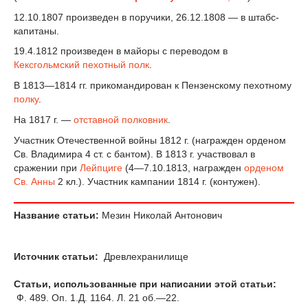
12.10.1807 произведен в поручики, 26.12.1808 — в штабс-
капитаны.
19.4.1812 произведен в майоры с переводом в
Кексгольмский пехотный полк
.
В 1813—1814 гг. прикомандирован к Пензенскому пехотному
полку
.
На 1817 г. —
отставной
полковник
.
Участник Отечественной войны 1812 г. (награжден орденом
Св. Владимира 4 ст. с бантом). В 1813 г. участвовал в
сражении при
Лейпциге
(4—7.10.1813, награжден
орденом
Св. Анны
2 кл.). Участник кампании 1814 г. (контужен).
Название статьи:
Мезин Николай Антонович
Источник статьи:
Древлехранилище
Статьи, использованные при написании этой статьи:
Ф. 489. Оп. 1.Д. 1164. Л. 21 об.—22.