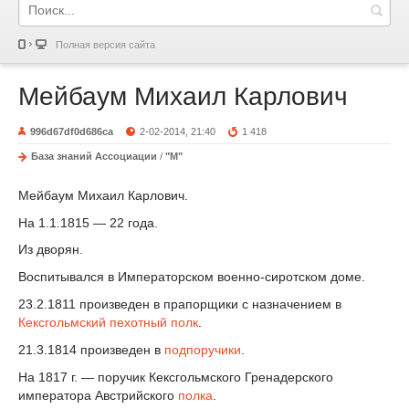
Полная версия сайта
Мейбаум Михаил Карлович
996d67df0d686ca
2-02-2014, 21:40
1 418
База знаний Ассоциации
/
"М"
Мейбаум Михаил Карлович.
На 1.1.1815 — 22 года.
Из дворян.
Воспитывался в Императорском военно-сиротском доме.
23.2.1811 произведен в прапорщики с назначением в
Кексгольмский пехотный полк
.
21.3.1814 произведен в
подпоручики
.
На 1817 г. — поручик Кексгольмского Гренадерского
императора Австрийского
полка
.