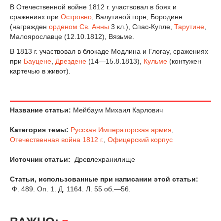
В Отечественной войне 1812 г. участвовал в боях и
сражениях при
Островно
, Валутиной горе, Бородине
(награжден
орденом Св. Анны
3 кл.), Спас-Купле,
Тарутине
,
Малоярославце (12.10.1812), Вязьме.
В 1813 г. участвовал в блокаде Модлина и Глогау, сражениях
при
Бауцене
,
Дрездене
(14—15.8.1813),
Кульме
(контужен
картечью в живот).
Название статьи:
Мейбаум Михаил Карлович
Категория темы:
Русская Императорская армия
,
Отечественная война 1812 г.
,
Офицерский корпус
Источник статьи:
Древлехранилище
Статьи, использованные при написании этой статьи:
Ф. 489. Оп. 1. Д. 1164. Л. 55 об.—56.