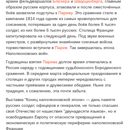
армии фельдмаршалов
Блюхера
и
Шварценберга
, главным
образом русские корпуса, атаковали и после ожесточённых
боёв захватили подступы к
Парижу
. Это сражение стало в
кампании 1814 года одним из самых кровопролитных для
союзников, потерявших за один день боёв более 8 тысяч
солдат, из них более 6 тысяч русских. Столица Франции
капитулировала на следующий день. Под звуки военных
оркестров, с развёрнутыми знамёнами союзные войска
торжественно вступили в
Париж
. Так завершилась эпоха
Наполеоновских войн.
Годовщины взятия
Парижа
долгое время отмечались в
России наряду с годовщинами судьбоносного Бородинского
сражения. В середине марта официальные празднования в
столицах и других городах империи чередовались с
частными приёмами и дружескими обедами. Ныне эта
традиция, к сожалению, эта почти забыта.
Выставка "Конец наполеоновской эпохи» — дань памяти
русских солдат, офицеров и генералов, не только спасших
своё Отечество от нашествия "двунадесяти языков», но и
освободивших Европу от опасности превращения в
экономическую и политическую периферию наполеоновской
Франции.