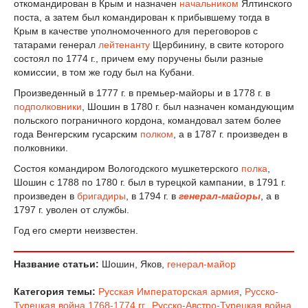
откомандирован в Крым и назначен
начальником
Ялтинского
поста, а затем был командирован к прибывшему тогда в
Крым в качестве уполномоченного для переговоров с
татарами генерал
лейтенанту
Щербинину, в свите которого
состоял по 1774 г., причем ему поручены были разные
комиссии, в том же году был на Кубани.
Произведенный в 1777 г. в премьер-майоры и в 1778 г. в
подполковники
, Шошин в 1780 г. был назначен командующим
польского пограничного кордона, командовал затем более
года Венгерским гусарским
полком
, а в 1787 г. произведен в
полковники.
Состоя командиром Вологодского мушкетерского
полка
,
Шошин с 1788 по 1780 г. был в турецкой кампании, в 1791 г.
произведен в
бригадиры
, в 1794 г. в
генерал-майоры
, а в
1797 г. уволен от службы.
Год его смерти неизвестен.
Название статьи:
Шошин, Яков,
генерал-майор
Категория темы:
Русская Императорская армия
,
Русско-
Турецкая война 1768-1774 гг.
,
Русско-Австро-Турецкая война