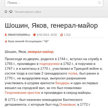
Полная версия сайта
Шошин, Яков, генерал-майор
996d67df0d686ca
6-02-2014, 16:02
1 313
База знаний Ассоциации
/
"Ш"
Шошин, Яков,
генерал-майор
.
Происходя из дворян, родился в 1744 г., вступил на службу в
1755 г., произведен в
подпоручики
в 1762 г., в поручики в
1767 г. и в капитаны в 1770 г., участвовал в Турецкой войне и,
состоя тогда в составе 2 гренадерского
полка
, был ранен в
1770 г., не выздоровев еще, выпросил разрешение
участвовать в штурме крепости
Бендеры
и один из первых
взошел на городской вал, за что был пожалован
Георгиевским крестом
и произведен в секунд-майоры.
В 1771 г. был назначен командиром Балтинского
деташемента, с которым был под
Очаковым
; в 1772 г.