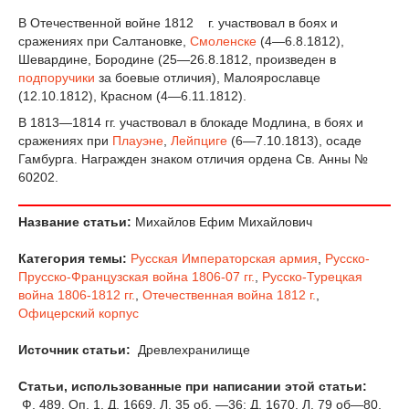
В Отечественной войне 1812 г. участвовал в боях и
сражениях при Салтановке,
Смоленске
(4—6.8.1812),
Шевардине, Бородине (25—26.8.1812, произведен в
подпоручики
за боевые отличия), Малоярославце
(12.10.1812), Красном (4—6.11.1812).
В 1813—1814 гг. участвовал в блокаде Модлина, в боях и
сражениях при
Плауэне
,
Лейпциге
(6—7.10.1813), осаде
Гамбурга. Награжден знаком отличия ордена Св. Анны №
60202.
Название статьи:
Михайлов Ефим Михайлович
Категория темы:
Русская Императорская армия
,
Русско-
Прусско-Французская война 1806-07 гг.
,
Русско-Турецкая
война 1806-1812 гг.
,
Отечественная война 1812 г.
,
Офицерский корпус
Источник статьи:
Древлехранилище
Статьи, использованные при написании этой статьи:
Ф. 489. Оп. 1. Д. 1669. Л. 35 об. —36; Д. 1670. Л. 79 об—80.