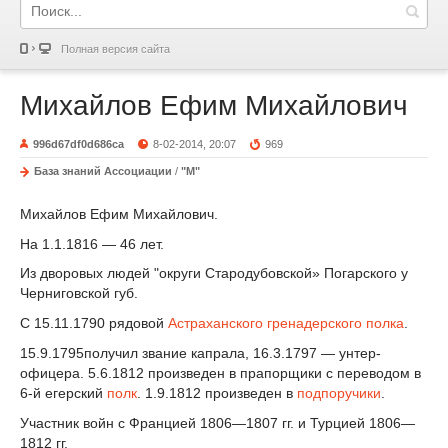
Полная версия сайта
Михайлов Ефим Михайлович
996d67df0d686ca
8-02-2014, 20:07
969
База знаний Ассоциации
/
"М"
Михайлов Ефим Михайлович.
На 1.1.1816 — 46 лет.
Из дворовых людей "округи Стародубовской» Погарского у
Черниговской губ.
С 15.11.1790 рядовой
Астраханского гренадерского полка
.
15.9.1795получил звание капрала, 16.3.1797 — унтер-
офицера. 5.6.1812 произведен в прапорщики с переводом в
6-й егерский
полк
. 1.9.1812 произведен в
подпоручики
.
Участник войн с Францией 1806—1807 гг. и Турцией 1806—
1812 гг.